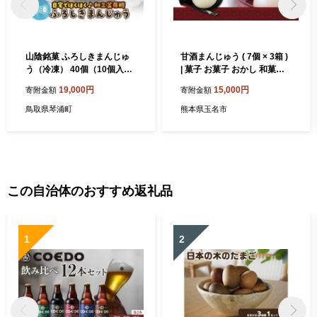
山陰銘菓 ふろしきまんじゅ
甘酒まんじゅう ( 7個 × 3箱 )
う（冷凍） 40個（10個入×4
| 菓子 お菓子 おかし 和菓子
箱）【饅頭 お菓子 和菓子 お
生菓子 甘酒 まんじゅう 饅頭
19,000円
15,000円
寄附金額
寄附金額
かし デザート 人気 おすすめ
熊本県 玉名市
鳥取県 琴浦町 送料無料】
鳥取県琴浦町
熊本県玉名市
この自治体のおすすめ返礼品
1
2