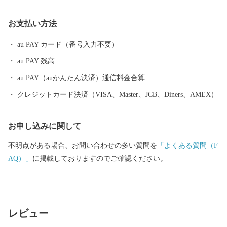
子の活躍により、扇谷上杉氏（おうぎがやつうえすぎし）が関東
での政治・経済・文化の一端を担うとともに、河越の繁栄を築き
お支払い方法
ました。江戸時代には江戸の北の守りとともに舟運を利用した物
資の集積地として重要視されました。 川越市は、都心から30キロ
au PAY カード（番号入力不要）
メートルの首都圏に位置するベッドタウンでありながら、商品作
au PAY 残高
物などを生産する近郊農業、交通の利便性を生かした流通業、伝
統に培われた商工業、豊かな歴史と文化を資源とする観光など、
au PAY（auかんたん決済）通信料金合算
充実した都市機能を有しています。現在も、埼玉県南西部地域の
クレジットカード決済（VISA、Master、JCB、Diners、AMEX）
中心都市として発展を続けています。 川越市は、「人がつなが
り、魅力があふれ、だれもが住み続けたいまち 川越」を将来都
お申し込みに関して
市像に、さまざまな施策を着実に進めていくことで、その実現に
向けて取り組んでいます。 川越市にゆかりのある方、川越市を
不明点がある場合、お問い合わせの多い質問を
「よくある質問（F
応援したい方 ご支援をよろしくお願いします。
AQ）」
に掲載しておりますのでご確認ください。
レビュー