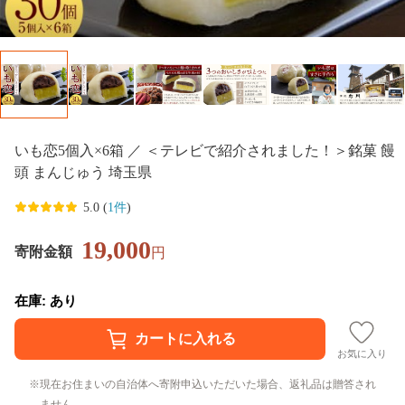
いも恋5個入×6箱 ／ ＜テレビで紹介されました！＞銘菓 饅
頭 まんじゅう 埼玉県
5.0 (
1件
)
19,000
寄附金額
円
在庫: あり
お気に入り
現在お住まいの自治体へ寄附申込いただいた場合、返礼品は贈答され
ません。