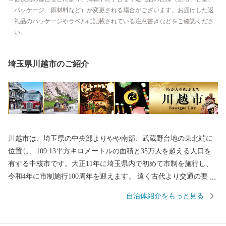
パッケージ、原材料など）が変更される場合がございます。お届けした返
礼品のパッケージやラベルに記載されている注意書きなどをご確認くださ
い。
埼玉県川越市のご紹介
川越市は、埼玉県の中央部よりやや南部、武蔵野台地の東北端に
位置し、109.13平方キロメートルの面積と35万人を超える人口を
有する中核市です。大正11年に埼玉県内で初めて市制を施行し、
令和4年に市制施行100周年を迎えます。 遠く古代より交通の要
衝、入間地域の政治の中心として発展してきた川越は、平安時代
自治体紹介をもっと見る
には桓武平氏の流れをくむ武蔵武士の河越氏が館を構え勢力を伸
ばしました。室町時代には、河越城を築城した太田道真・道灌父