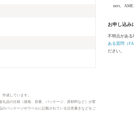
通の利便性を
ners、AM
業、豊かな歴
た都市機能を
お申し込み
域の中心都市とし
「人がつなが
不明点がある
いまち 川越
ある質問（FA
実に進めてい
ださい。
います。 川
たい方 ご支
、作成しています。
返礼品の仕様（規格、容量、パッケージ、原材料など）が変
品のパッケージやラベルに記載されている注意書きなどをご