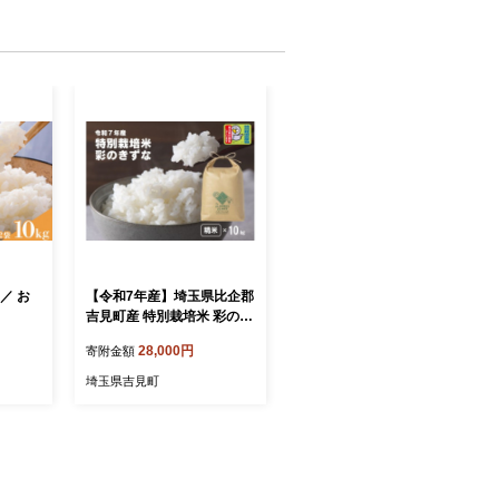
／ お
【令和7年産】埼玉県比企郡
吉見町産 特別栽培米 彩のき
ずな【精米】10kg
28,000円
寄附金額
埼玉県吉見町