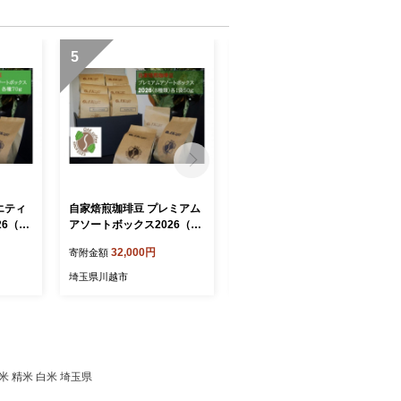
5
6
エティ
自家焙煎珈琲豆 プレミアム
リビスコ川越店 ジェラー
6（6
アソートボックス2026（８
ト12個セット
種類）各1袋50g
32,000円
25,000円
寄附金額
寄附金額
埼玉県川越市
埼玉県川越市
米 精米 白米 埼玉県