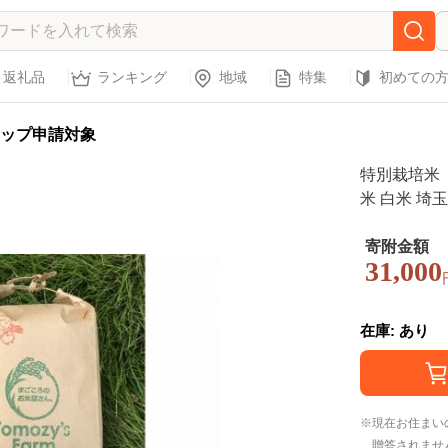
返礼品
ランキング
地域
特集
初めての
ップ申請対象
特別栽培米 
米 白米 埼
寄附金額
31,000
在庫: あり
現在お住まい
贈答されませ