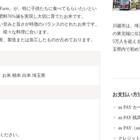
s Farm」が、特に子供たちに食べてもらいたいとい
肥料76%減を実現し大切に育てたお米です。
い甘みと旨さが特徴のバランスのとれたお米です。
川越市は、埼
、様々な料理に合います。
の東北端に位置
産、製造または加工したものが占めております。
5万人を超え
玉県内で初め
周年を迎えます。 遠く古代より交通の
の政治の中心
は桓武平氏の
 お米 精米 白米 埼玉県
勢力を伸ばし
た太田道真・
お支払い方
うぎがやつう
の一端を担う
au PAY
戸時代には江
au PAY 残
資の集積地として重
から30キロ
au PAY
ください。
でありながら
クレジットカ