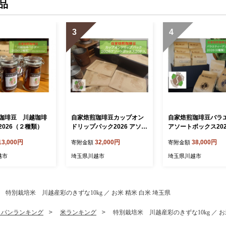
品
3
4
珈琲豆 川越珈琲
自家焙煎珈琲豆カップオン
自家焙煎珈琲豆バラ
2026（２種類）
ドリップパック2026 アソー
アソートボックス202
トボックス20パック（4種
種類）各1袋70g
13,000円
32,000円
38,000円
寄附金額
寄附金額
類×5P）
越市
埼玉県川越市
埼玉県川越市
特別栽培米 川越産彩のきずな10kg ／ お米 精米 白米 埼玉県
・パンランキング
米ランキング
特別栽培米 川越産彩のきずな10kg ／ お