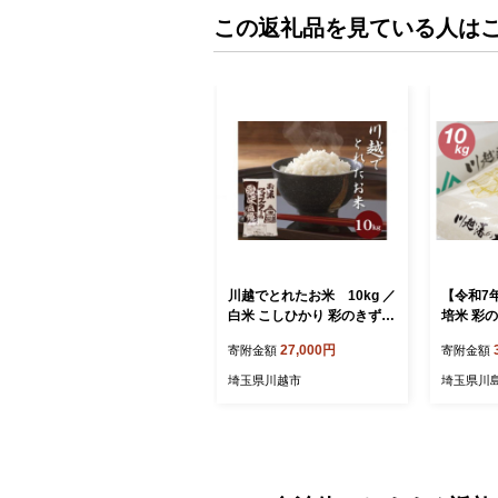
この返礼品を見ている人は
川越でとれたお米 10kg ／
【令和7年
白米 こしひかり 彩のきずな
培米 彩の
彩のかがやき ３種類ブレン
川越藩の
27,000円
寄附金額
寄附金額
ド米 埼玉県
な100
低農薬 2
埼玉県川越市
埼玉県川
島町