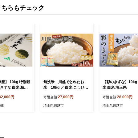
こちらもチェック
産】 10kg 特別栽
無洗米 川越でとれたお
【彩のきずな】10kg 
きずな 白米 精米
米 10kg ／ 白米 こしひか
米 白米 埼玉県
お蔵米（彩のきず
り 彩のきずな 彩のかがやき
32,000円
27,000円
28,000円
寄附金額
寄附金額
%精米品） 有機肥料
３種類ブレンド米 埼玉県
025年産 埼玉県 川
島町
埼玉県川越市
埼玉県川越市