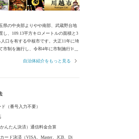
玉県の中央部よりやや南部、武蔵野台地
し、109.13平方キロメートルの面積と3
る人口を有する中核市です。大正11年に埼
て市制を施行し、令和4年に市制施行100
要衝、入間地域
自治体紹介をもっと見る
として発展してきた川越は、平安時代に
流れをくむ武蔵武士の河越氏が館を構え
ました。室町時代には、河越城を築城し
道灌父子の活躍により、扇谷上杉氏（お
法
えすぎし）が関東での政治・経済・文化
とともに、河越の繁栄を築きました。江
 カード（番号入力不要）
戸の北の守りとともに舟運を利用した物
高
要視されました。 川越市は、都心
メートルの首都圏に位置するベッドタウン
（auかんたん決済）通信料金合算
、商品作物などを生産する近郊農業、交
ード決済（VISA、Master、JCB、Di