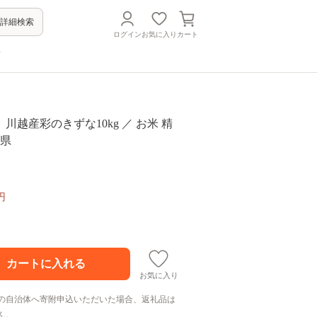
詳細検索
ログイン
お気に入り
カート
方
川越産彩のきずな10kg ／ お米 精
玉県
円
お気に入り
の自治体へ寄附申込いただいた場合、返礼品は
ん。