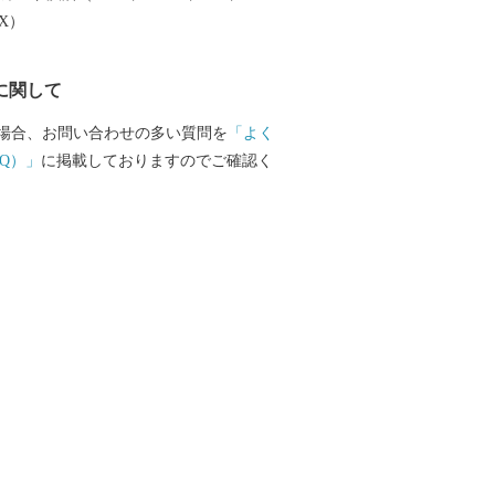
生かした流通業、伝統に培われた商工
EX）
史と文化を資源とする観光など、充実し
有しています。現在も、埼玉県南西部地
に関して
て発展を続けています。 川越市は、
り、魅力があふれ、だれもが住み続けた
場合、お問い合わせの多い質問を
「よく
」を将来都市像に、さまざまな施策を着
Q）」
に掲載しておりますのでご確認く
くことで、その実現に向けて取り組んで
越市にゆかりのある方、川越市を応援し
援をよろしくお願いします。