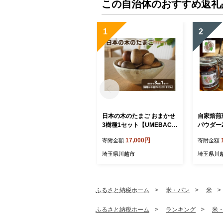
この自治体のおすすめ返礼
1
2
日本の木のたまご おまかせ
自家焙煎
3樹種1セット【UMEBACHI
パウダー
FURNITURE】
17,000円
寄附金額
寄附金額
埼玉県川越市
埼玉県川
ふるさと納税ホーム
米・パン
米
ふるさと納税ホーム
ランキング
米