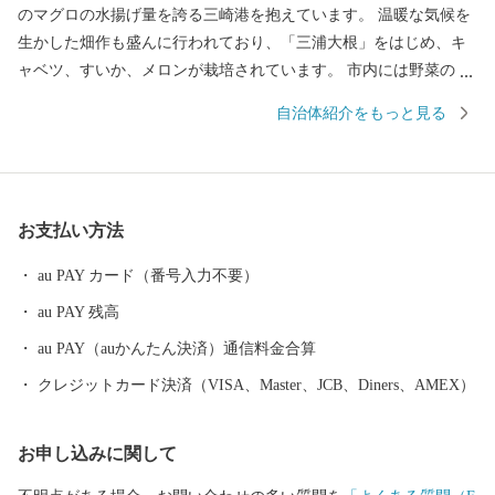
のマグロの水揚げ量を誇る三崎港を抱えています。 温暖な気候を
生かした畑作も盛んに行われており、「三浦大根」をはじめ、キ
ャベツ、すいか、メロンが栽培されています。 市内には野菜の直
売所や、新鮮な魚介類を食べることができるお店がたくさんあり
自治体紹介をもっと見る
ますので、お買い物やお散歩もお楽しみいただけます。 また、食
だけではなく、クルーズやダイビング、SUPなど、海のレジャー
も体験することができます。 ※三浦市内に在住の方へ 総務省通知
により、市民の方へ返礼品をお送りすることが禁止されました。
お支払い方法
ふるさと納税による寄附金控除はできますが、返礼品はお送りい
たしませんので、ご了承ください。
au PAY カード（番号入力不要）
au PAY 残高
au PAY（auかんたん決済）通信料金合算
クレジットカード決済（VISA、Master、JCB、Diners、AMEX）
お申し込みに関して