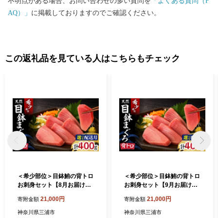
不明点がある場合、お問い合わせの多い質問を
「よくある質問（F
AQ）」
に掲載しておりますのでご確認ください。
この返礼品を見ている人はこちらもチェック
＜希少部位＞目鉢鮪の背トロ
＜希少部位＞目鉢鮪の背トロ
お刺身セット【8月お届け】
お刺身セット【9月お届け】
M005-054-08
M005-054-09
21,000円
21,000円
寄附金額
寄附金額
神奈川県三浦市
神奈川県三浦市