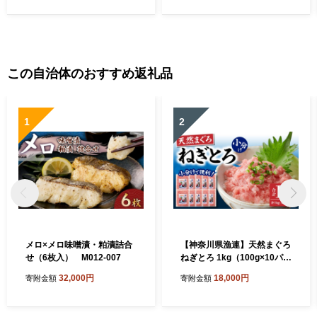
この自治体のおすすめ返礼品
1
2
メロ×メロ味噌漬・粕漬詰合
【神奈川県漁連】天然まぐろ
せ（6枚入） M012-007
ねぎとろ 1kg（100g×10パッ
ク）【12月お届け】 M077-
32,000円
18,000円
寄附金額
寄附金額
015-02-12