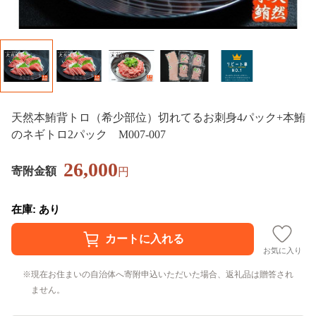
天然本鮪背トロ（希少部位）切れてるお刺身4パック+本鮪
のネギトロ2パック M007-007
26,000
寄附金額
円
在庫: あり
お気に入り
現在お住まいの自治体へ寄附申込いただいた場合、返礼品は贈答され
ません。