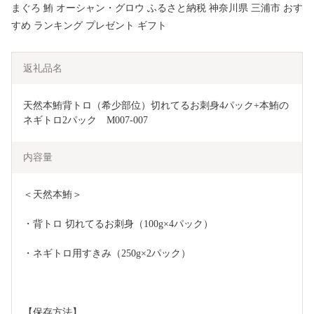
まぐろ 鮪 オーシャン・グロウ ふるさと納税 神奈川県 三浦市 おす
すめ ランキング プレゼント ギフト
返礼品名
天然本鮪背トロ（希少部位）切れてるお刺身4パック+本鮪の
ネギトロ2パック　M007-007
内容量
＜天然本鮪＞
・背トロ 切れてるお刺身（100g×4パック）
・ネギトロ用すきみ（250g×2パック）
【保存方法】