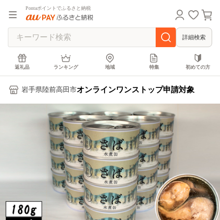
Pontaポイントでふるさと納税
詳細検索
返礼品
ランキング
地域
特集
初めての方
オンラインワンストップ申請対象
岩手県陸前高田市