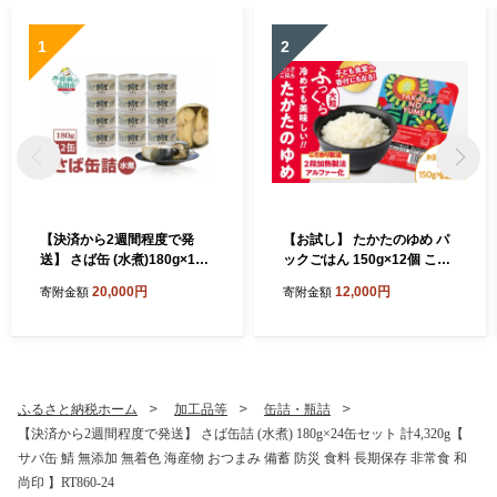
1
2
【決済から2週間程度で発
【お試し】 たかたのゆめ パ
送】 さば缶 (水煮)180g×12
ックごはん 150g×12個 こど
缶セット 計1,440g【 サバ缶
も食堂への支援付 【 パック
20,000円
12,000円
寄附金額
寄附金額
鯖 無添加 無着色 海産物 おつ
ライス 米 国産 お手軽 レンジ
まみ 備蓄 防災 食料 長期保存
簡単 便利 時短 非常食 備蓄
非常食 和尚印 】RT860-12
保存食 キャンプ 】 RT1719-
12
ふるさと納税ホーム
加工品等
缶詰・瓶詰
【決済から2週間程度で発送】 さば缶詰 (水煮) 180g×24缶セット 計4,320g【
サバ缶 鯖 無添加 無着色 海産物 おつまみ 備蓄 防災 食料 長期保存 非常食 和
尚印 】RT860-24