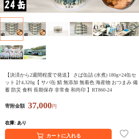
【決済から2週間程度で発送】 さば缶詰 (水煮) 180g×24缶セ
ット 計4,320g【 サバ缶 鯖 無添加 無着色 海産物 おつまみ 備
蓄 防災 食料 長期保存 非常食 和尚印 】RT860-24
37,000
寄附金額
円
在庫: あり