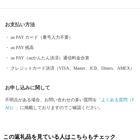
川での渓流魚釣り、自然の中で温かな日差しを受け、 夏は山車が
ぶつかる七夕、白砂青松の高田松原、 秋はりんごやブドウ、秋の
味覚に舌鼓み。各地で黄金の稲穂が揺れています。 冬は雪も少な
お支払い方法
く過ごしやすく、虎舞いで新年を祝います。 四季折々の陸前高田
へ、ぜひ一度お越しください。 〇ふるさと納税を通じて障がい者
au PAY カード（番号入力不要）
の雇用を！ 岩手県陸前高田市ではふるさと納税の返礼品の梱包を
au PAY 残高
障がい者の皆様に正式に委託しております。 もしかすると、きち
んと梱包されているか心配される方もいるかもしれません。もち
au PAY（auかんたん決済）通信料金合算
ろん様々な障がいにより苦手な作業もありますが、皆さんの高い
クレジットカード決済（VISA、Master、JCB、Diners、AMEX）
集中力と一つ一つの丁寧な作業には頭が下がります。 また、ふる
さと納税は市の事業ということで自分達が「市に役立つ仕事をし
お申し込みに関して
ているんだ」と誇りを持っています。手を抜くことはありませ
ん。 ご寄附の使い道として障がい者の皆様への支援をするので
不明点がある場合、お問い合わせの多い質問を
「よくある質問（F
はなく、一歩進んだ直接的な取組みにより障がい者の皆様の雇用
AQ）」
に掲載しておりますのでご確認ください。
を生み出しています。 〇ふるさと納税を通じて想いを届ける 全国
の皆様からの応援のメッセージやご支援をいただいております。
「震災の後、医療チームで来ました」「ボランティアで炊き出し
をしていました」等、震災の時だけでなく10年以上経った現在も
この返礼品を見ている人はこちらもチェック