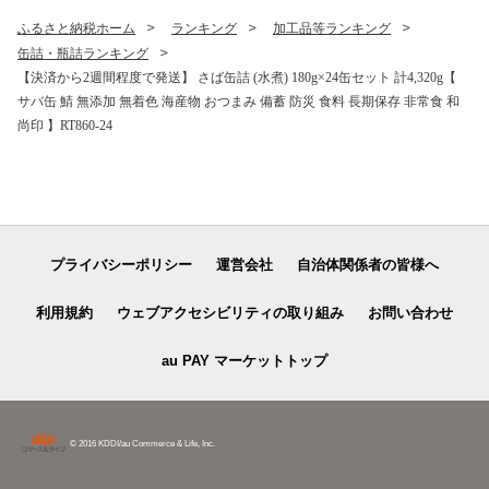
ふるさと納税ホーム
ランキング
加工品等ランキング
缶詰・瓶詰ランキング
【決済から2週間程度で発送】 さば缶詰 (水煮) 180g×24缶セット 計4,320g【
サバ缶 鯖 無添加 無着色 海産物 おつまみ 備蓄 防災 食料 長期保存 非常食 和
尚印 】RT860-24
プライバシーポリシー
運営会社
自治体関係者の皆様へ
利用規約
ウェブアクセシビリティの取り組み
お問い合わせ
au PAY マーケットトップ
© 2016 KDDI/au Commerce & Life, Inc.