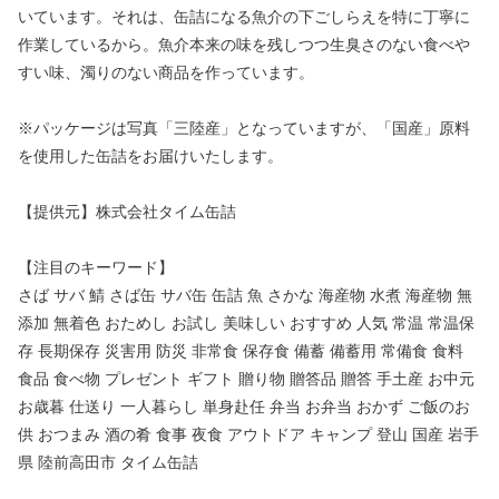
いています。それは、缶詰になる魚介の下ごしらえを特に丁寧に
作業しているから。魚介本来の味を残しつつ生臭さのない食べや
すい味、濁りのない商品を作っています。
※パッケージは写真「三陸産」となっていますが、「国産」原料
を使用した缶詰をお届けいたします。
【提供元】株式会社タイム缶詰
【注目のキーワード】
さば サバ 鯖 さば缶 サバ缶 缶詰 魚 さかな 海産物 水煮 海産物 無
添加 無着色 おためし お試し 美味しい おすすめ 人気 常温 常温保
存 長期保存 災害用 防災 非常食 保存食 備蓄 備蓄用 常備食 食料
食品 食べ物 プレゼント ギフト 贈り物 贈答品 贈答 手土産 お中元
お歳暮 仕送り 一人暮らし 単身赴任 弁当 お弁当 おかず ご飯のお
供 おつまみ 酒の肴 食事 夜食 アウトドア キャンプ 登山 国産 岩手
県 陸前高田市 タイム缶詰