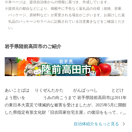
本ページは、提供自治体からの情報に基づき、作成しています。
提供元の都合などにより、掲載中に予告なく返礼品の仕様（規格、容量、
パッケージ、原材料など）が変更される場合がございます。お届けした返
礼品のパッケージやラベルに記載されている注意書きなどをご確認くださ
い。
岩手県陸前高田市のご紹介
あいことばは りくぜんたかた がんばっぺし とどけ
よう想いを うみの向こうまで 岩手県陸前高田市は2011年
の東日本大震災で壊滅的な被害を受けましたが、2025年5月に開館
した県指定有形文化財「旧吉田家住宅主屋」の復旧をもって、ハ
ード整備は終了いたしました。 全国各地から陸前高田市へご支援
自治体紹介をもっと見る
いただき、お礼申し上げます。 〇陸前高田市の魅力 春は桜、気仙