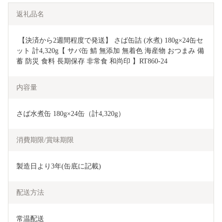
返礼品名
 【決済から2週間程度で発送】 さば缶詰 (水煮) 180g×24缶セ
ット 計4,320g【 サバ缶 鯖 無添加 無着色 海産物 おつまみ 備
蓄 防災 食料 長期保存 非常食 和尚印 】RT860-24
内容量
さば水煮缶 180g×24缶（計4,320g）
消費期限/賞味期限
製造日より3年(缶底に記載)
配送方法
常温配送