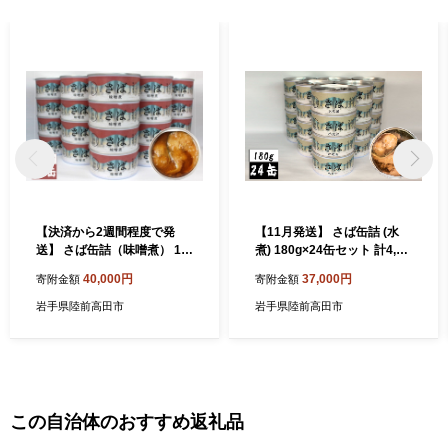
ずっと陸前高田を応援してくださる気持ちが大変ありがたく、大
きな力をいただいております。 せっかくのご縁、これからは陸前
高田が元気な姿と感謝の気持ちを届ける番です。 陸前高田の返礼
品を通して、私たちの想いが全国に、そして海の向こうまで届き
ますように。
【決済から2週間程度で発
【11月発送】 さば缶詰 (水
送】 さば缶詰（味噌煮） 18
煮) 180g×24缶セット 計4,32
0g×24缶セット 計4,320g【
0g【 サバ缶 鯖 無添加 無着
40,000円
37,000円
寄附金額
寄附金額
サバ缶 鯖 無添加 無着色 海産
色 海産物 おつまみ 備蓄 防災
物 おつまみ 備蓄 防災 食料
食料 長期保存 非常食 和尚印
岩手県陸前高田市
岩手県陸前高田市
長期保存 非常食 和尚印 】RT
】RT860-24
1707-24
この自治体のおすすめ返礼品