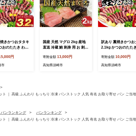
藁焼きかつおタタキ
国産 天然 マグロ 2kg 産地
訳あり 藁焼きかつお
 かつおのたたき わら
直送 冷蔵 鮪 刺身 用 お 刺し
2.1kg かつおのたた
い
身 新鮮 海鮮 生 魚 魚介類 国
焼き 高知 訳あり品 不揃い
15,000円
13,000円
10,000円
寄附金額
寄附金額
 小分け 個包装 お
産マグロ 海鮮丼 惣菜 おか
冷凍 真空 小分け 個
かず 惣菜 晩ごは
ず 冷蔵マグロ ふるさと納税
つまみ おかず 惣菜 
崎市
高知県須崎市
高知県須崎市
 カツオ 鰹 刺身 魚
まぐろ ふるさと納税鮪 TY0
ん 加工品 カツオ 鰹 
須崎市
241-2x
高知県 須崎市
セット ｜ 高級 ふんわり もっちり 冷凍 パンストック 人気 有名 お取り寄せ パン ご
・パンランキング
パンランキング
セット ｜ 高級 ふんわり もっちり 冷凍 パンストック 人気 有名 お取り寄せ パン ご