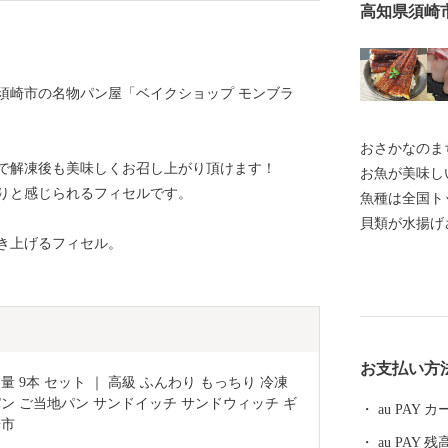
高知県須崎
須崎市の名物パン屋「ベイクショップ モンブラ
おさかなのま
で解凍後も美味しくお召し上がり頂けます！
お魚が美味し
りと感じられるフィセルです。
魚種は全国ト
貝類が水揚げ
き上げるフィセル。
や、養殖漁業
定で食べられ
の魚貝類を楽
受けた文旦や
す。 【お問合せはこちら】 ・返礼品、お届けの時期に
お支払い方
関して 須崎商工会
 9本 セット ｜ 高級 ふんわり もっちり 冷凍 
urusato@cciweb.or.jp ・お申
パン ご当地パン サンドイッチ サンドウィッチ ギ
au PAY
等について 須崎
崎市
au PAY 残