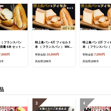
 （ フランスパン
特上食パン 4斤 フィセル 3
特上食パン 2斤 フィセ
容量 6本 セット ｜
本 （ フランスパン ） MNB
本 （ フランスパン ）
わり もっちり 冷
026｜ 高級 ふんわり パン
025｜ 高級 ふんわり
7,000円
10,000円
7,000円
寄附金額
寄附金額
トック 人気 有名
もっちり 冷凍 高級食パン
もっちり 冷凍 高級
せ パン ご当地パン
食パン パンストック 人気
食パン パンストック
崎市
高知県須崎市
高知県須崎市
ッチ サンドウィッ
お取り寄せ パン ご当地パン
お取り寄せ パン ご
 プレゼント おす
サンドイッチ ギフト プレゼ
サンドイッチ ギフト
県 須崎市
ント 高知県 須崎市
ント 高知県 須崎市
品
3
4