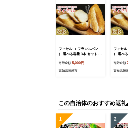
フィセル （ フランスパン
フィセル
） 選べる容量 3本 セット ｜
） 選べる
高級 ふんわり もっちり 冷
高級 ふん
5,000円
寄附金額
寄附金額
凍 パンストック 人気 有名
凍 パンス
お取り寄せ パン ご当地パン
お取り寄
高知県須崎市
高知県須
サンドイッチ サンドウィッ
サンドイ
チ ギフト プレゼント おす
チ ギフト
すめ 高知県 須崎市
すめ 高知
この自治体のおすすめ返礼
1
2