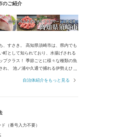
市のご紹介
ち、すさき。 高知県須崎市は、県内でも
い町として知られており、水揚げされる
ップクラス！ 季節ごとに様々な種類の魚
され、 池ノ浦や久通で捕れる伊勢えび
発祥の地野見湾の鯛やカンパチ、季節限
自治体紹介をもっと見る
るメジカの刺身も人気を集め、鮮度抜群
しめます。 また、黒潮の恵みをたっぷり
ポンカンといった柑橘類、野菜も絶品で
法
議所 TEL：0889-59-0529 MAIL：s-f
し込み、書類、ご入金方法
 カード（番号入力不要）
市 ふるさと納税担当 TEL： 050-173
高