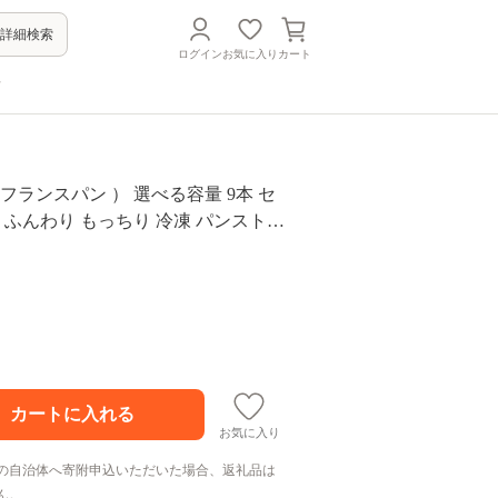
詳細検索
ログイン
お気に入り
カート
方
 フランスパン ） 選べる容量 9本 セ
級 ふんわり もっちり 冷凍 パンストッ
名 お取り寄せ パン ご当地パン サンド
ドウィッチ ギフト プレゼント おす
 須崎市
お気に入り
の自治体へ寄附申込いただいた場合、返礼品は
ん。