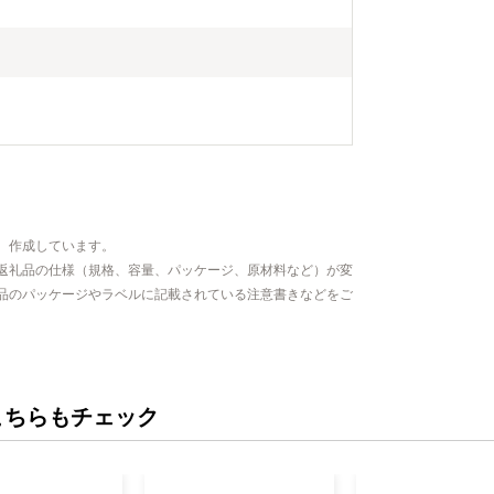
、作成しています。
返礼品の仕様（規格、容量、パッケージ、原材料など）が変
品のパッケージやラベルに記載されている注意書きなどをご
こちらもチェック