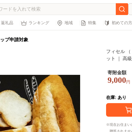
返礼品
ランキング
地域
特集
初めての
ップ申請対象
フィセル （
ット ｜ 高
ク 人気 有
イッチ サン
寄附金額
9,000
すめ 高知県
円
在庫: あり
現在お住まい
贈答されませ