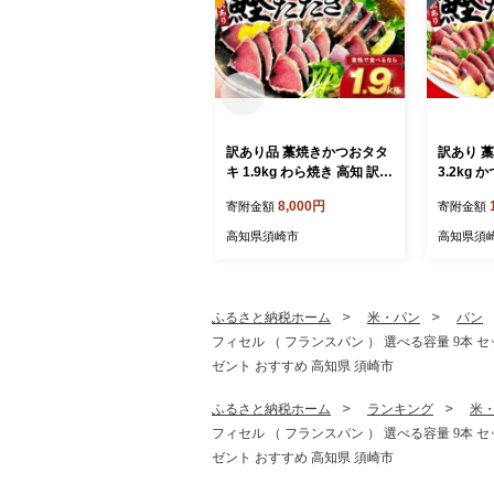
訳あり品 藁焼きかつおタタ
訳あり 
キ 1.9kg わら焼き 高知 訳あ
3.2kg
り 不揃い かつおのたたき
焼き 高知 訳あり品 不揃
8,000円
寄附金額
寄附金額
冷凍 真空 小分け 個包装 お
冷凍 真空
つまみ おかず 惣菜 晩ごは
つまみ お
高知県須崎市
高知県須
ん 加工品 カツオ 鰹 刺身 魚
ん 加工品
高知県 須崎市
高知県 
ふるさと納税ホーム
米・パン
パン
フィセル （ フランスパン ） 選べる容量 9本 
ゼント おすすめ 高知県 須崎市
ふるさと納税ホーム
ランキング
米
フィセル （ フランスパン ） 選べる容量 9本 
ゼント おすすめ 高知県 須崎市