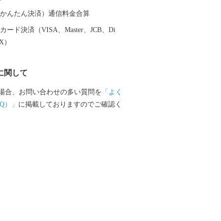
nfo@susaki-furusato.com
（auかんたん決済）通信料金合算
ード決済（VISA、Master、JCB、Di
EX）
に関して
場合、お問い合わせの多い質問を
「よく
Q）」
に掲載しておりますのでご確認く