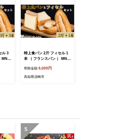
ル 3
特上食パン 2斤 フィセル 1
 MNB
本 （ フランスパン ） MNB
 パン
024｜ 高級 ふんわり パン
6,000円
寄附金額
食パン
もっちり 冷凍 高級食パン
 人気
食パン パンストック 人気
高知県須崎市
当地パン
お取り寄せ パン ご当地パン
 プレゼ
サンドイッチ ギフト プレゼ
ント 高知県 須崎市
5
6