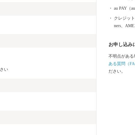
0-1325 MAIL：i
au PAY
クレジットカ
ners、AM
お申し込み
不明点がある
ある質問（FA
さい
ださい。