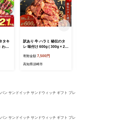
タタキ
訳あり 牛 ハラミ 秘伝のタ
カツオのタタキ 藁焼きカツ
き わら
レ 味付け 600g ( 300g × 2パ
オ 5kg 漬け丼 タタキ たた
ック ) 牛肉 はらみ ワケアリ
き 名物 一本釣り ポン酢付
7,500円
50,000円
寄附金額
寄附金額
包装 お
焼肉 焼き 肉 ワケアリ やわ
き 刺身 海鮮 魚 冷凍 お取り
晩ごは
らか 臭みなし バーベキュー
寄せ 高知県 須崎産 国産 ご
高知県須崎市
高知県須崎市
刺身 魚
BBQ マルキョー 醤油 米 ご
当地 真空パック グルメ 海
飯 ご米のお供 高知県 須崎
鮮丼 おかず おつまみ ギフ
市
ト 贈答 送料無料 天然 土佐
かつお 活き締め
当地パン サンドイッチ サンドウィッチ ギフト プレ
当地パン サンドイッチ サンドウィッチ ギフト プレ