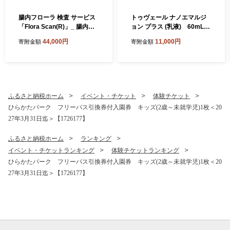
腸内フローラ 検査 サービス
トゥヴェール ナノエマルジ
「Flora Scan(R)」_ 腸内フ
ョン プラス (乳液) 60mL_
ローラ フローラ 検査 キット
エマルジョン ナノエマルジ
44,000円
11,000円
寄附金額
寄附金額
腸内環境 Flora Scan 検査サ
ョン プラス トゥヴェール 乳
ービス 健康 簡単 便利 プリメ
液 化粧品 人気 おすすめ 送料
ディカ 人気 おすすめ 送料無
無料 浸透湿潤セラミド 保湿
料 【1302436】
贈答 ギフト おすすめ 高配合
【1149023】
ふるさと納税ホーム
イベント・チケット
体験チケット
ひらかたパーク フリーパス引換券付入園券 キッズ(2歳～未就学児)1枚＜20
27年3月31日迄＞【1726177】
ふるさと納税ホーム
ランキング
イベント・チケットランキング
体験チケットランキング
ひらかたパーク フリーパス引換券付入園券 キッズ(2歳～未就学児)1枚＜20
27年3月31日迄＞【1726177】