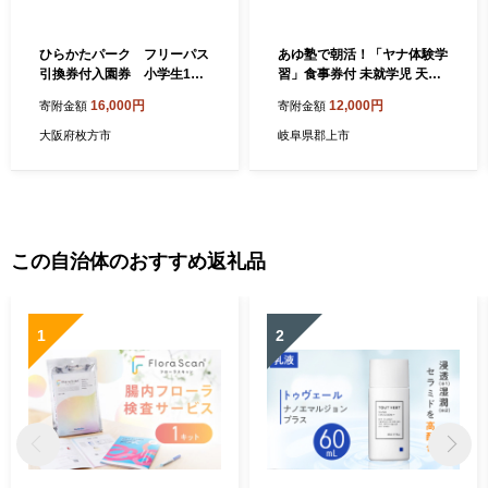
ひらかたパーク フリーパス
あゆ塾で朝活！「ヤナ体験学
引換券付入園券 小学生1枚
習」食事券付 未就学児 天然
＜2027年3月31日迄＞【172
鮎料理みやちか 長良川 ヤナ
16,000円
12,000円
寄附金額
寄附金額
6174】
体験 夏休み 自由研究 食事付
き 天然鮎 郡上鮎 世界農業遺
大阪府枚方市
岐阜県郡上市
産 家族で体験 親子体験 郡上
市 みやちか 鮎 つかみ取り
この自治体のおすすめ返礼品
1
2