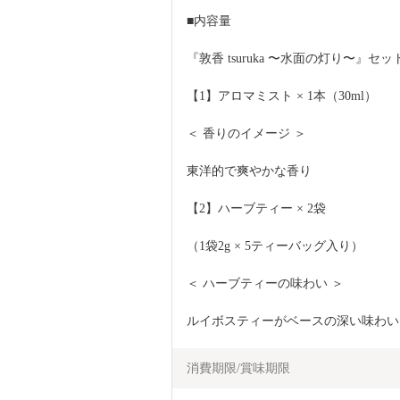
■内容量
『敦香 tsuruka 〜水面の灯り〜』セッ
【1】アロマミスト × 1本（30ml）
＜ 香りのイメージ ＞
東洋的で爽やかな香り
【2】ハーブティー × 2袋 
（1袋2g × 5ティーバッグ入り）
＜ ハーブティーの味わい ＞
ルイボスティーがベースの深い味わい
消費期限/賞味期限