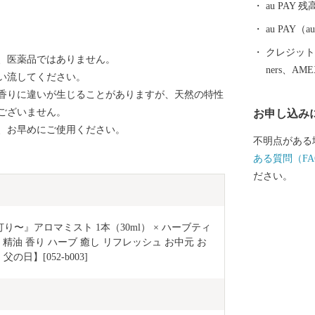
au PAY 残
https://ku
しアドレスバー
au PAY
い合わせ先 
クレジットカ
、医薬品ではありません。
TEL：050-3090
ners、AM
い流してください。
受付時間 午前
香りに違いが生じることがありますが、天然の特性
日・祝日及び12月3
ございません。
お申し込み
特例申請書およ
、お早めにご使用ください。
田林市中野町東2
不明点がある
井県敦賀市ふ
ある質問（FA
付係 宛
ださい。
の灯り〜』アロマミスト 1本（30ml） × ハーブティ
精油 香り ハーブ 癒し リフレッシュ お中元 お
の日】[052-b003]