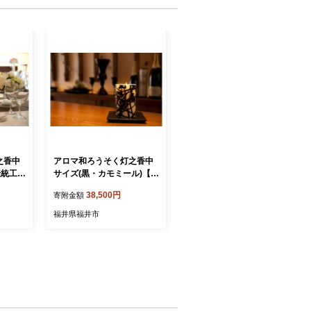
之香中
アロマ和ろうそく灯之香中
伝統工芸
サイズ(黒・カモミール)【伝
り 癒し
統工芸品 越前和紙 灯り 香
38,500円
寄附金額
03200
り 癒し カモミール 森林】
[B-032004]
福井県福井市