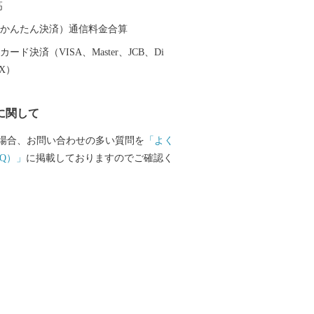
高
ras-tsuruga.jp/ （上記URLをコピー＆ペースト
へ貼り付けてご覧ください。） ■お問
（auかんたん決済）通信料金合算
福井県敦賀市ふるさと納税コールセンター
ード決済（VISA、Master、JCB、Di
-1336 Mail：f.tsuruga@do-furusato.jp
EX）
9時00分～午後5時45分 (土曜日・日曜
0日～1月3日を除く) ■ワンストップ
に関して
び変更届出書送付先 〒584-8790 富
の3の69 コーユービジネス内 18202 福
場合、お問い合わせの多い質問を
「よく
るさと納税 ワンストップ特例申請書類受
Q）」
に掲載しておりますのでご確認く