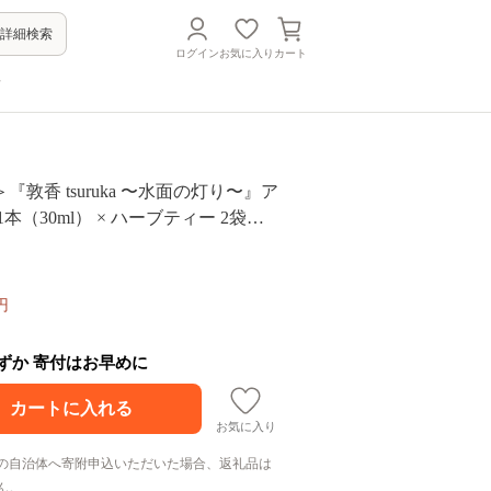
詳細検索
ログイン
お気に入り
カート
方
『敦香 tsuruka 〜水面の灯り〜』ア
本（30ml） × ハーブティー 2袋セ
 アロマスプレー 精油 香り ハーブ
ッシュ お中元 お歳暮 ギフト 贈り物
の日 父の日】[052-b003]
円
わずか 寄付はお早めに
お気に入り
の自治体へ寄附申込いただいた場合、返礼品は
ん。