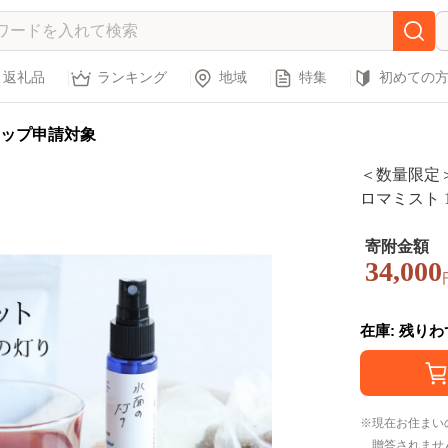
返礼品
ランキング
地域
特集
初めての
ップ申請対象
＜数量限定＞
ロマミスト 1
ット【アロマ
癒し リフレ
寄附金額
34,000
プレゼント 母
在庫: 残り
現在お住まい
贈答されませ