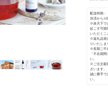
配送時期：
決済から1
※炎天下で
起こす可能
いただくこ
※返礼品発
りいたしま
※長期ご不
「不在期間
い。
※ご注文殺
ざいます。
誠に勝手で
い。