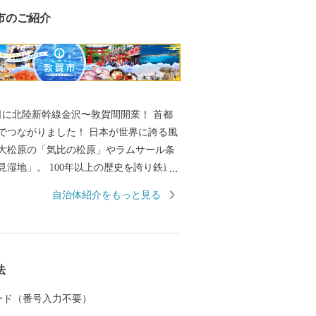
市のご紹介
16日に北陸新幹線金沢〜敦賀間開業！ 首都
りました！ 日本が世界に誇る風
大松原の「気比の松原」やラムサール条
0年以上の歴史を誇り鉄道
ともされている、衣掛山のループ線や山
自治体紹介をもっと見る
る鉄道遺産群。 「越前がに」や
等豊富な海の幸。 日本最北限、甘さが自
かん」。 ”御食国”のルーツとして、食物
別神（いささわけのみこと）が祀られて
法
力。 =======
================ 敦賀の魅力発信サイト
 カード（番号入力不要）
 詳しくは、下記ページをご覧ください。