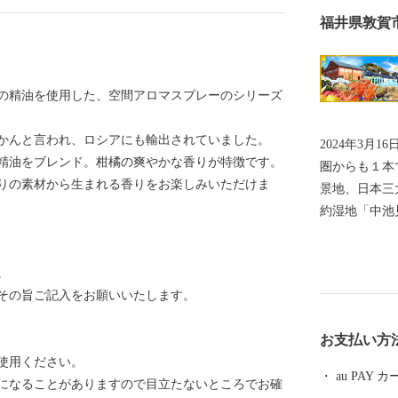
福井県敦賀
の精油を使用した、空間アロマスプレーのシリーズ
かんと言われ、ロシアにも輸出されていました。
2024年3月
精油をブレンド。柑橘の爽やかな香りが特徴です。
圏からも１本でつなが
りの素材から生まれる香りをお楽しみいただけま
景地、日本三
約湿地「中池見湿地」。 10
ファンの聖地
中隧道をはじめとす
。
「敦賀ふぐ」
その旨ご記入をお願いいたします。
慢の「東浦み
の神・伊奢沙
お支払い方
いる「氣比神宮」。 これが全て敦賀の魅
使用ください。
=========
au PAY
になることがありますので目立たないところでお確
できました。