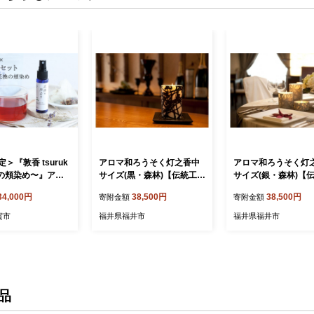
＞『敦香 tsuruk
アロマ和ろうそく灯之香中
アロマ和ろうそく灯
換の頬染め〜』アロ
サイズ(黒・森林)【伝統工芸
サイズ(銀・森林)【
1本（30ml）× ハ
品 越前和紙 灯り 香り 癒し
品 越前和紙 灯り 香
34,000円
38,500円
38,500円
寄附金額
寄附金額
ー 2袋セット 【ア
カモミール 森林】[B-03200
カモミール 森林】[B-
ロマスプレー 精油
6]
5]
賀市
福井県福井市
福井県福井市
ブ 癒し リフレッ
元 お歳暮 ギフト
プレゼント 母の日
52-b001]
品