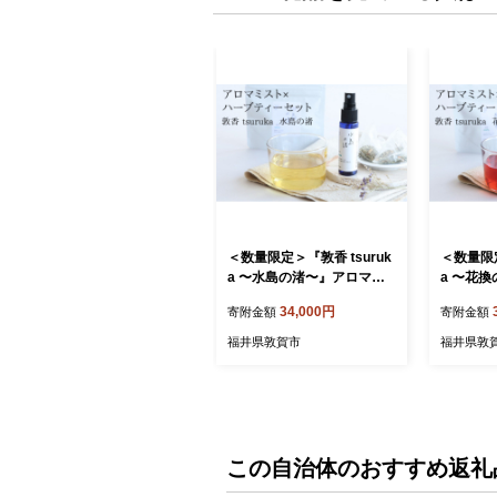
＜数量限定＞『敦香 tsuruk
＜数量限定
a 〜水島の渚〜』アロマミ
a 〜花
スト 1本（30ml）× ハーブ
マミスト 
34,000円
寄附金額
寄附金額
ティー 2袋セット【アロマ
ーブティ
アロマスプレー 精油 香り
ロマ ア
福井県敦賀市
福井県敦
ハーブ 癒し リフレッシュ
香り ハー
お中元 お歳暮 ギフト 贈り
シュ お中
物 プレゼント 母の日 父の
贈り物 
日】[052-b002]
父の日】[0
この自治体のおすすめ返礼