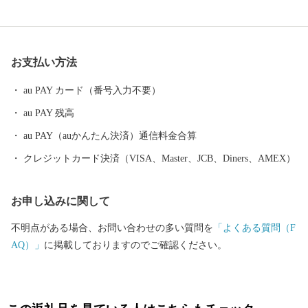
ん」。 ”御食国”のルーツとして、食物の神・伊奢沙別神（いささ
わけのみこと）が祀られている「氣比神宮」。 これが全て敦賀の
魅力。 ================================ 敦賀の魅力発信
お支払い方法
サイトできました。 詳しくは、下記ページをご覧ください。 http
s://kuras-tsuruga.jp/ （上記URLをコピー＆ペーストしアドレスバー
au PAY カード（番号入力不要）
へ貼り付けてご覧ください。） ■お問い合わせ先 福井県敦賀市ふ
au PAY 残高
るさと納税コールセンター TEL：050-3090-1336 Mail：f.tsuruga
@do-furusato.jp 受付時間 午前9時00分～午後5時45分 (土曜日・
au PAY（auかんたん決済）通信料金合算
日曜日・祝日及び12月30日～1月3日を除く) ■ワンストップ特例申
クレジットカード決済（VISA、Master、JCB、Diners、AMEX）
請書および変更届出書送付先 〒584-8790 富田林市中野町東2の
3の69 コーユービジネス内 18202 福井県敦賀市ふるさと納税 ワン
お申し込みに関して
ストップ特例申請書類受付係 宛
不明点がある場合、お問い合わせの多い質問を
「よくある質問（F
AQ）」
に掲載しておりますのでご確認ください。