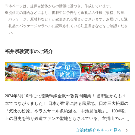
本ページは、提供自治体からの情報に基づき、作成しています。
提供元の都合などにより、掲載中に予告なく返礼品の仕様（規格、容量、
パッケージ、原材料など）が変更される場合がございます。お届けした返
礼品のパッケージやラベルに記載されている注意書きなどをご確認くださ
い。
福井県敦賀市のご紹介
2024年3月16日に北陸新幹線金沢〜敦賀間開業！ 首都圏からも１
本でつながりました！ 日本が世界に誇る風景地、日本三大松原の
「気比の松原」やラムサール条約湿地「中池見湿地」。 100年以
上の歴史を誇り鉄道ファンの聖地ともされている、衣掛山のルー
プ線や山中隧道をはじめとする鉄道遺産群。 「越前がに」や「敦
自治体紹介をもっと見る
賀ふぐ」等豊富な海の幸。 日本最北限、甘さが自慢の「東浦みか