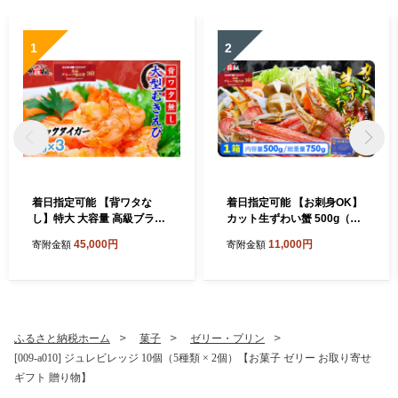
1
2
着日指定可能 【背ワタな
着日指定可能 【お刺身OK】
し】特大 大容量 高級ブラッ
カット生ずわい蟹 500g（総
クタイガー（大型むきえび）
重量約700g）×1箱【甲羅組
45,000円
11,000円
寄附金額
寄附金額
約1kg (解凍時800g前後) / 約
敦賀 かに カニ 蟹 ズワイガニ
40〜70尾 × 3セット【甲羅組
ずわいがに 刺身 生 生食可 む
敦賀 下処理不要 むきエビ え
き身 殻むき不要 カニしゃぶ
び エビ 海老 人気 冷凍 使い
カニ鍋 鍋 むき身 お中元 お歳
やすい 時短 便利 ランキング
暮 ギフト 贈り物 プレゼン
感謝祭】[024-a042_A20]
ト】[024-a027_A(20)]
ふるさと納税ホーム
菓子
ゼリー・プリン
[009-a010] ジュレビレッジ 10個（5種類 × 2個）【お菓子 ゼリー お取り寄せ
ギフト 贈り物】