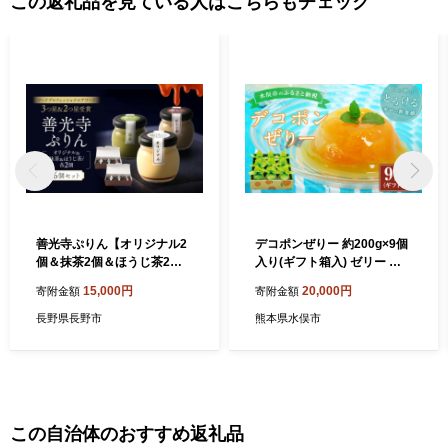
この返礼品を見ている人はこちらもチェック
善光寺ぷりん【オリジナル2
デコポンぜりー 約200g×9個
個＆抹茶2個＆ほうじ茶2
入り(ギフト箱入) ゼリー デ
個】ご当地 お取り寄せ スイ
ザート ギフト 贈り物
15,000円
20,000円
寄附金額
寄附金額
ーツ ギフト 詰め合わせ セッ
ト お菓子 プリン
長野県長野市
熊本県水俣市
この自治体のおすすめ返礼品