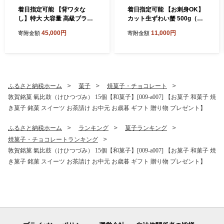
着日指定可能 【背ワタな
着日指定可能 【お刺身OK】
し】特大 大容量 高級ブラッ
カット生ずわい蟹 500g（総
クタイガー（大型むきえび）
重量約700g）×1箱【甲羅組
45,000円
11,000円
寄附金額
寄附金額
約1kg (解凍時800g前後) / 約
敦賀 かに カニ 蟹 ズワイガニ
40〜70尾 × 3セット【甲羅組
ずわいがに 刺身 生 生食可 む
敦賀 下処理不要 むきエビ え
き身 殻むき不要 カニしゃぶ
び エビ 海老 人気 冷凍 使い
カニ鍋 鍋 むき身 お中元 お歳
やすい 時短 便利 ランキング
暮 ギフト 贈り物 プレゼン
感謝祭】[024-a042_A20]
ト】[024-a027_A(20)]
ふるさと納税ホーム
菓子
焼菓子・チョコレート
敦賀銘菓 氣比鼓（けひつづみ） 15個【和菓子】[009-a007] 【お菓子 和菓子 焼
き菓子 銘菓 スイーツ お茶請け お中元 お歳暮 ギフト 贈り物 プレゼント】
ふるさと納税ホーム
ランキング
菓子ランキング
焼菓子・チョコレートランキング
敦賀銘菓 氣比鼓（けひつづみ） 15個【和菓子】[009-a007] 【お菓子 和菓子 焼
き菓子 銘菓 スイーツ お茶請け お中元 お歳暮 ギフト 贈り物 プレゼント】