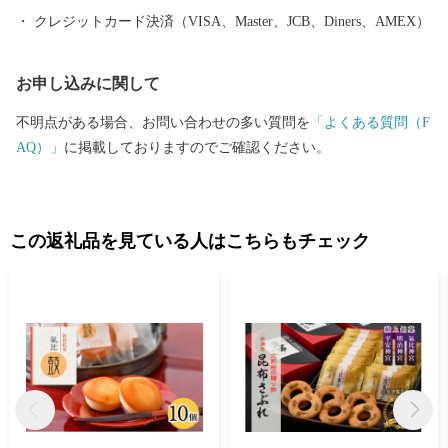
日曜日・祝日及び12月30日～1月3日を除く) ■ワンストップ特例申
クレジットカード決済（VISA、Master、JCB、Diners、AMEX）
請書および変更届出書送付先 〒584-8790 富田林市中野町東2の
3の69 コーユービジネス内 18202 福井県敦賀市ふるさと納税 ワン
お申し込みに関して
ストップ特例申請書類受付係 宛
不明点がある場合、お問い合わせの多い質問を
「よくある質問（F
AQ）」
に掲載しておりますのでご確認ください。
この返礼品を見ている人はこちらもチェック