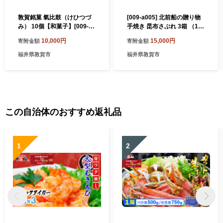
敦賀銘菓 氣比鼓（けひつづ
[009-a005] 北前船の贈り物
み） 10個【和菓子】[009-a0
手焼き 昆布さぶれ 3箱 （1箱
17] 【お菓子 和菓子 焼き菓
10枚入り）[009-a005] 【お
10,000円
15,000円
寄附金額
寄附金額
子 銘菓 スイーツ お茶請け お
菓子 焼き菓子 お中元 お歳暮
中元 お歳暮 ギフト 贈り物 プ
ギフト 贈り物 プレゼント】
福井県敦賀市
福井県敦賀市
レゼント】
この自治体のおすすめ返礼品
1
2