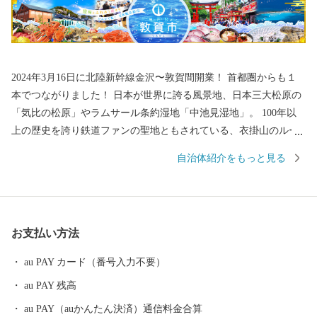
2024年3月16日に北陸新幹線金沢〜敦賀間開業！ 首都圏からも１
本でつながりました！ 日本が世界に誇る風景地、日本三大松原の
「気比の松原」やラムサール条約湿地「中池見湿地」。 100年以
上の歴史を誇り鉄道ファンの聖地ともされている、衣掛山のルー
プ線や山中隧道をはじめとする鉄道遺産群。 「越前がに」や「敦
自治体紹介をもっと見る
賀ふぐ」等豊富な海の幸。 日本最北限、甘さが自慢の「東浦みか
ん」。 ”御食国”のルーツとして、食物の神・伊奢沙別神（いささ
わけのみこと）が祀られている「氣比神宮」。 これが全て敦賀の
魅力。 ================================ 敦賀の魅力発信
お支払い方法
サイトできました。 詳しくは、下記ページをご覧ください。 http
s://kuras-tsuruga.jp/ （上記URLをコピー＆ペーストしアドレスバー
au PAY カード（番号入力不要）
へ貼り付けてご覧ください。） ■お問い合わせ先 福井県敦賀市ふ
au PAY 残高
るさと納税コールセンター TEL：050-3090-1336 Mail：f.tsuruga
@do-furusato.jp 受付時間 午前9時00分～午後5時45分 (土曜日・
au PAY（auかんたん決済）通信料金合算