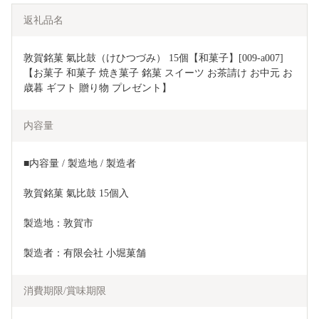
返礼品名
敦賀銘菓 氣比鼓（けひつづみ） 15個【和菓子】[009-a007] 
【お菓子 和菓子 焼き菓子 銘菓 スイーツ お茶請け お中元 お
歳暮 ギフト 贈り物 プレゼント】
内容量
■内容量 / 製造地 / 製造者
敦賀銘菓 氣比鼓 15個入
製造地：敦賀市
製造者：有限会社 小堀菓舗
消費期限/賞味期限