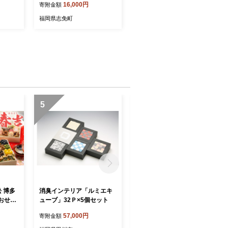
16,000円
寄附金額
辛子明太
バラコ めんたいこ 辛子明太
お取り寄
子 九州 福岡 博多 お取り寄
福岡県志免町
タソース
せ ご飯のお供 パスタソース
短 便
明太フランス 料理 時短 便
き ス
利 大容量 キャップ付き ス
タンドパウチ
5
6
松 博多
消臭インテリア「ルミエキ
消臭インテリア「ルミエキ
おせち
ューブ」32Ｐ×5個セット
ューブ」ゼブラ 32Ｐ
 3～4
57,000円
12,000円
寄附金額
寄附金額
 祝箸