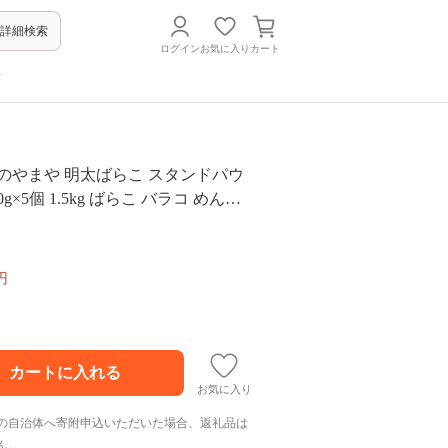
詳細検索
ログイン
お気に入り
カート
方
のやまや 明太ばらこ スタンドパウ
g×5個 1.5kg ばらこ バラコ めんた
太子 九州 福岡 博多 お取り寄せ ご飯
タソース 明太フランス 料理 時短 便
キャップ付き スタンドパウチ
円
お気に入り
の自治体へ寄附申込いただいた場合、返礼品は
ん。