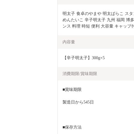
明太子 食卓のやまや 明太ばらこ スタンドパ
めんたいこ 辛子明太子 九州 福岡 博
ンス 料理 時短 便利 大容量 キャッ
内容量
【辛子明太子】300g×5
消費期限/賞味期限
■賞味期限
製造日から545日
■保存方法