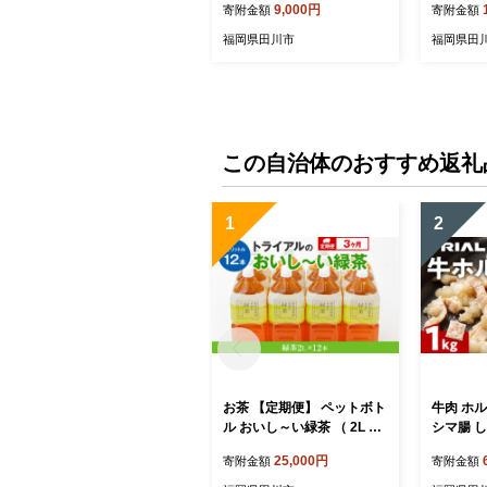
9,000円
寄附金額
寄附金額
ラコ めんたいこ 辛子明太子
ラコ め
九州 福岡 博多 お取り寄せ
九州 福岡
福岡県田川市
福岡県田
ご飯のお供 パスタソース 明
ご飯のお
太フランス 料理 時短 便利
太フランス
大容量 キャップ付き スタン
大容量 
ドパウチ
ドパウチ
この自治体のおすすめ返礼
1
2
お茶 【定期便】 ペットボト
牛肉 ホ
ル おいし～い緑茶 （ 2L × 1
シマ腸 し
2本 ） を3か月連続でお届け
ルモン 1
25,000円
寄附金額
寄附金額
飲み物 ドリンク ギフト 贈
レモン 
答 贈り物 プレゼント 茶 茶
れ 冷凍 