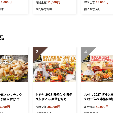
11,000円
11,000円
13,000円
寄附金額
寄附金額
んたいこ 辛子明太子
ラコ めんたいこ 辛子明太子
バラコ めんたいこ 
 博多 お取り寄せ
九州 福岡 博多 お取り寄せ
子 九州 福岡 博多 
川市
福岡県志免町
福岡県志免町
供 パスタソース 明
ご飯のお供 パスタソース 明
せ ご飯のお供 パス
 料理 時短 便利
太フランス 料理 時短 便利
明太フランス 料理 時
キャップ付き スタン
大容量 キャップ付き スタン
利 大容量 キャップ付
ドパウチ
タンドパウチ
品
3
4
ルモン シマチョウ
おせち 2027 博多久松 博多
おせち 2027 博多久
ま腸 味付け 牛ホ
久松仕込み 豪華おせち三段
久松仕込み 本格特製
kg 味付き 味付き肉
重『門松』 6寸 3段重 2～3
二段重『春吉』 2段重
6,000円
36,000円
49,000円
寄附金額
寄附金額
塩レモン 塩レモンだ
人前 おせち料理 重箱 お正
人前 おせち料理 重箱 お正
簡単調理 惣菜 おか
月 冷凍おせち 縁起物 祝箸
月 冷凍おせち 縁起物