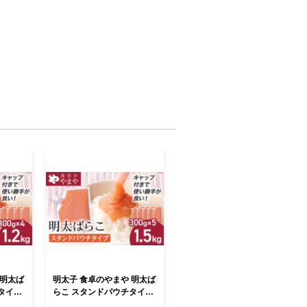
 明太ば
明太子 食卓のやまや 明太ば
タイプ
らこ スタンドパウチタイプ
 ばらこ
300g×5個 計1.5kg ばらこ