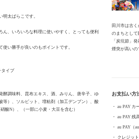
い明太ばらこです。
田川市は古く
ろん、いろいろな料理に使いやすく、とっても便利
のまちとして
「炭坑節」発
て使い勝手が良いのもポイントです。
煙突が高いの
ている「二本
のユネスコ世
チタイプ
クション」な
史・文化が薫るまちです。
は、本市のま
お支払い方
発酵調味料、昆布エキス、酒、みりん、唐辛子、ゆ
させていただ
酸等）、ソルビット、増粘剤（加工デンプン）、酸
しくお願いし
au PAY
亜硝酸N）、（一部に小麦・大豆を含む）
au PAY 残
au PAY
クレジットカ