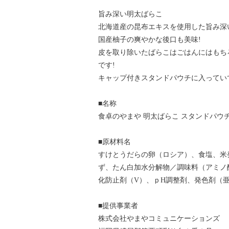
旨み深い明太ばらこ
北海道産の昆布エキスを使用した旨み深
国産柚子の爽やかな後口も美味!
皮を取り除いたばらこはごはんにはもち
です!
キャップ付きスタンドパウチに入ってい
■名称
食卓のやまや 明太ばらこ スタンドパウ
■原材料名
すけとうだらの卵（ロシア）、食塩、米
ず、たん白加水分解物／調味料（アミノ
化防止剤（V）、ｐH調整剤、発色剤（
■提供事業者
株式会社やまやコミュニケーションズ