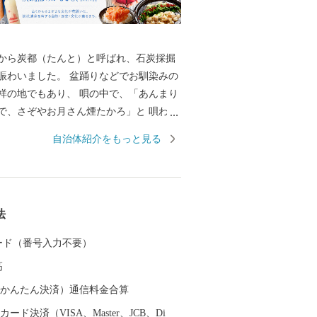
から炭都（たんと）と呼ばれ、石炭採掘
賑わいました。 盆踊りなどでお馴染みの
祥の地でもあり、 唄の中で、「あんまり
で、さぞやお月さん煙たかろ」と 唄われ
煙突」や「伊田竪坑櫓」、 また、国内初
自治体紹介をもっと見る
界の記憶に登録された 「山本作兵衛コレ
ど、 数々の炭坑遺産を有する自然・歴
 御支援いただいた寄附金
ちづくり及び市民のために効果的に 活用
法
きますので、 本市に対します応援をよろ
ます。
 カード（番号入力不要）
高
（auかんたん決済）通信料金合算
ード決済（VISA、Master、JCB、Di