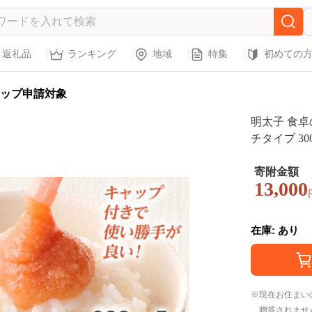
返礼品
ランキング
地域
特集
初めての
ップ申請対象
明太子 食卓
チタイプ 300
いこ 辛子明
のお供 パス
寄附金額
13,000
利 大容量 
在庫: あり
現在お住まい
贈答されませ