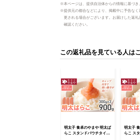
本ページは、提供自治体からの情報に基づき
提供元の都合などにより、掲載中に予告なく
更される場合がございます。お届けした返礼
確認ください。
この返礼品を見ている人は
明太子 食卓のやまや 明太ば
明太子 
らこ スタンドパウチタイプ
らこ ス
300g×3個 計900g ばらこ バ
300g×4