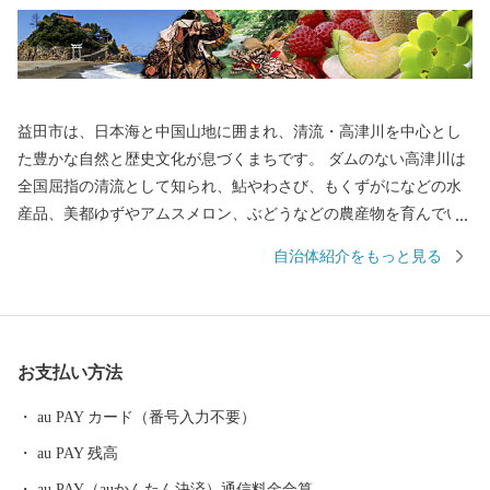
益田市は、日本海と中国山地に囲まれ、清流・高津川を中心とし
た豊かな自然と歴史文化が息づくまちです。 ダムのない高津川は
全国屈指の清流として知られ、鮎やわさび、もくずがになどの水
産品、美都ゆずやアムスメロン、ぶどうなどの農産物を育んでい
ます。 市内には画聖「雪舟」が手がけた庭園や歌聖「柿本人麻
自治体紹介をもっと見る
呂」を祀る神社があり、中世の町並みが今も残る文化のまちとし
て日本遺産にも認定されています。 また、益田市は「過疎」とい
う言葉が生まれた地でもあり、人口減少という課題に向き合いな
がら、“ひとづくり”によるまちづくりを進めています。 ふるさと
お支払い方法
納税を通じて、益田市の魅力ある資源と未来をぜひ応援してくだ
さい。
au PAY カード（番号入力不要）
au PAY 残高
au PAY（auかんたん決済）通信料金合算