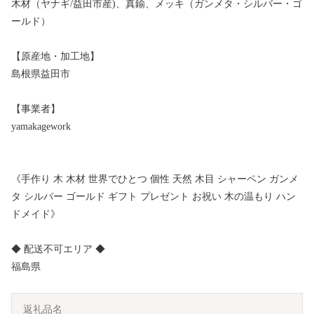
木材（ヤナギ/益田市産)、真鍮、メッキ（ガンメタ・シルバー・ゴ
ールド）
【原産地・加工地】
島根県益田市
【事業者】
yamakagework
《手作り 木 木材 世界でひとつ 個性 天然 木目 シャーペン ガンメ
タ シルバー ゴールド ギフト プレゼント お祝い 木の温もり ハン
ドメイド》
◆ 配送不可エリア ◆
福島県
返礼品名