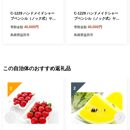
C-1229 ハンドメイドシャー
C-1229 ハンドメイドシャー
プペンシル（ノック式）ヤナ
プペンシル（ノック式）ヤナ
ギ 1本 ［金属部分：ガンメ
ギ 1本 ［金属部分：クロー
40,000円
40,000円
寄附金額
寄附金額
タ］
ム］
島根県益田市
島根県益田市
この自治体のおすすめ返礼品
1
2