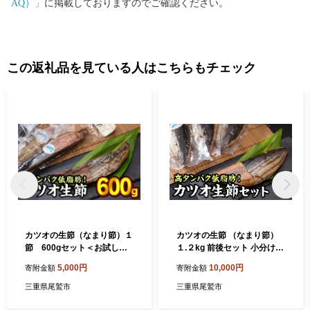
AQ）」
に掲載しておりますのでご確認ください。
この返礼品を見ている人はこちらもチェック
カツオの生節（なまり節）１
カツオの生節 （なまり節）
節 600gセット＜お試し商
１.２kg 前後セット 小分け
品＞ 小分け 小分 鰹 カツオ
小分 鰹 カツオ かつお なまり
5,000円
10,000円
寄附金額
寄附金額
かつお なまり節 なまりぶし
節 なまりぶし 無添加 薫製 ス
無添加 薫製 スモーク お酒 お
モーク お酒 おつまみ つまみ
三重県尾鷲市
三重県尾鷲市
つまみ つまみ ご飯 おにぎり
ご飯 おにぎり サラダ アレン
サラダ アレンジ トッピング
ジ トッピング タンパク質 節