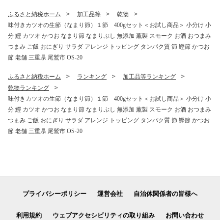
ー レアステーキ 人気 高級 大
満足 美味しい 贈答 生食用 刺
ふるさと納税ホーム
加工品等
乾物
身 お刺身 刺し身 魚介類 海鮮
味付きカツオの生節（なまり節）１節 400gセット＜お試し商品＞ 小分け 小
冷凍 厚切り 薄切り ふるさと
分 鰹 カツオ かつお なまり節 なまりぶし 無添加 薫製 スモーク お酒 おつまみ
納税 ふるさとチョイス 三重
県 尾鷲市 OB-21
つまみ ご飯 おにぎり サラダ アレンジ トッピング タンパク質 節 鰹節 かつお
節 老舗 三重県 尾鷲市 OS-20
ふるさと納税ホーム
ランキング
加工品等ランキング
乾物ランキング
味付きカツオの生節（なまり節）１節 400gセット＜お試し商品＞ 小分け 小
分 鰹 カツオ かつお なまり節 なまりぶし 無添加 薫製 スモーク お酒 おつまみ
つまみ ご飯 おにぎり サラダ アレンジ トッピング タンパク質 節 鰹節 かつお
節 老舗 三重県 尾鷲市 OS-20
プライバシーポリシー
運営会社
自治体関係者の皆様へ
利用規約
ウェブアクセシビリティの取り組み
お問い合わせ