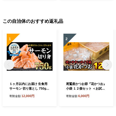
タンパク質 節 鰹節 かつお節
鰹節 かつお節 プロテインバ
老舗 三重県 尾鷲市 OS-8
ー スモーク アスリートフー
ド 老舗 三重県 尾鷲市 OS-21
この自治体のおすすめ返礼品
1
2
１ヶ月以内にお届け 生食用
尾鷲産かつお節『花かつお』
サーモン 切り落とし 750g
小袋 １２個セット ＜お試し
（150g ×5パック）小分け 鮭
商品＞ 小分 小分け 小袋 削り
12,000円
6,000円
寄附金額
寄附金額
サーモン アトランティック
節 パック 削り節 鰹節 鰹 か
サーモン ノルウェー 国際
つお カツオ 調味料 出汁 トッ
規格SQF2000 さけ シャケ し
ピング 常温 三重県 尾鷲市 N
ゃけ sake カルパッチョ ソテ
Y-10