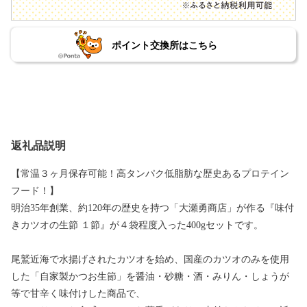
ポイント交換所はこちら
返礼品説明
【常温３ヶ月保存可能！高タンパク低脂肪な歴史あるプロテイン
フード！】
明治35年創業、約120年の歴史を持つ「大瀬勇商店」が作る『味付
きカツオの生節 １節』が４袋程度入った400gセットです。
尾鷲近海で水揚げされたカツオを始め、国産のカツオのみを使用
した「自家製かつお生節」を醤油・砂糖・酒・みりん・しょうが
等で甘辛く味付けした商品で、