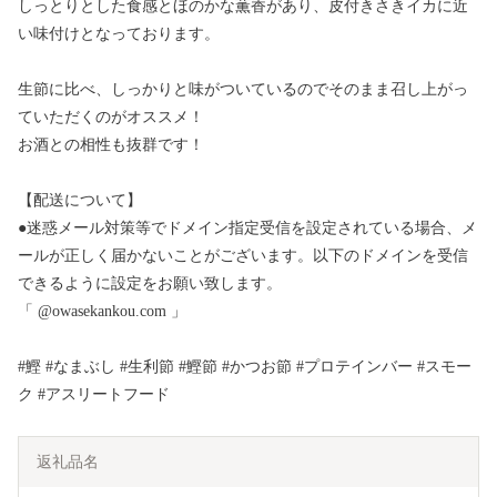
しっとりとした食感とほのかな薫香があり、皮付きさきイカに近
い味付けとなっております。
生節に比べ、しっかりと味がついているのでそのまま召し上がっ
ていただくのがオススメ！
お酒との相性も抜群です！
【配送について】
●迷惑メール対策等でドメイン指定受信を設定されている場合、メ
ールが正しく届かないことがございます。以下のドメインを受信
できるように設定をお願い致します。
「 @owasekankou.com 」
#鰹 #なまぶし #生利節 #鰹節 #かつお節 #プロテインバー #スモー
ク #アスリートフード
返礼品名