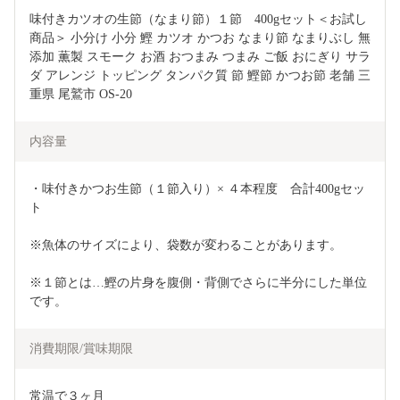
味付きカツオの生節（なまり節）１節　400gセット＜お試し
商品＞ 小分け 小分 鰹 カツオ かつお なまり節 なまりぶし 無
添加 薫製 スモーク お酒 おつまみ つまみ ご飯 おにぎり サラ
ダ アレンジ トッピング タンパク質 節 鰹節 かつお節 老舗 三
重県 尾鷲市 OS-20
内容量
・味付きかつお生節（１節入り）× ４本程度　合計400gセッ
ト
※魚体のサイズにより、袋数が変わることがあります。
※１節とは…鰹の片身を腹側・背側でさらに半分にした単位
です。
消費期限/賞味期限
常温で３ヶ月