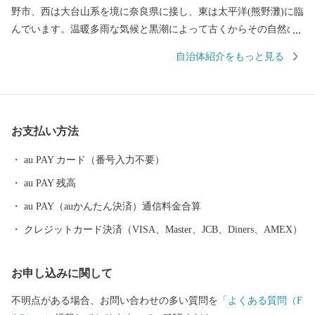
野市、西は大台山系を境に奈良県に接し、東は太平洋(熊野灘)に臨
んでいます。温暖多雨な気候と黒潮によって古くからその自然の
恵みを受け、漁業、林業が栄えてきました。また、漁師町ならで
自治体紹介をもっと見る
はの郷土食や伝統文化も色濃く残り、地域の人々を結ぶ懸け橋と
もなっています。 昭和29(1954)年6月20日に北牟婁郡尾鷲町、須
賀利村、九鬼村、南牟婁郡北輪内村、南輪内村が合併して尾鷲市
が誕生し、平成26年には市制60周年を迎えました。豊かな自然、
お支払い方法
歴史文化を地域の資源として活用して、「住みたいまち 住み続
けたいまち おわせ」をめざし、尾鷲市の人々や尾鷲を愛する
au PAY カード（番号入力不要）
人々と共に未来へと歩み続けます。
au PAY 残高
au PAY（auかんたん決済）通信料金合算
クレジットカード決済（VISA、Master、JCB、Diners、AMEX）
お申し込みに関して
不明点がある場合、お問い合わせの多い質問を
「よくある質問（F