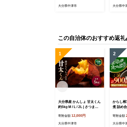
ぜご飯 炊き込みご飯 素 お
たご飯に
大分県中津市
大分県中
弁当 米 大分県 中津市
げ タレ 
分県 中津
無料
この自治体のおすすめ返礼
1
2
大分県産 かんしょ 甘太くん
からし椎茸 
約5kg M / L / 2L | さつまい
煮 詰め
も さつま芋 サツマイモ 芋
おかず お
12,000円
寄附金額
寄附金額
いも 紅はるか べにはるか
たけ 椎茸
焼き芋 おやつ ブランド 九
らし カラ
大分県中津市
大分県中