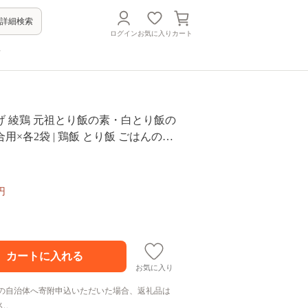
詳細検索
ログイン
お気に入り
カート
方
げ 綾鶏 元祖とり飯の素・白とり飯の
合用×各2袋 | 鶏飯 とり飯 ごはんの素
 混ぜご飯 混ぜ込みご飯 炊き込みご
おかず 米 大分県 中津市
円
お気に入り
の自治体へ寄附申込いただいた場合、返礼品は
ん。