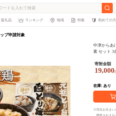
返礼品
ランキング
地域
特集
初めての
ップ申請対象
中津からあ
素 セット 3
素 ご飯の素
飯 お弁当 
寄附金額
19,000
在庫: あり
現在お住まい
贈答されませ