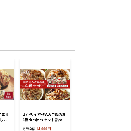
素 4
よかろう 混ぜ込みご飯の素
し 炊
4種 食べ比べ セット 詰め合
 郷土料
わせ (鶏きのこ)《豊前市》
14,000円
寄附金額
グルメ
【有限会社よかろう】 鶏飯