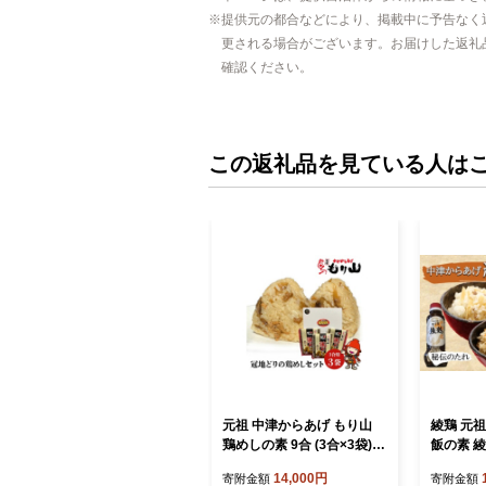
提供元の都合などにより、掲載中に予告なく
更される場合がございます。お届けした返礼
確認ください。
この返礼品を見ている人は
元祖 中津からあげ もり山
綾鶏 元
鶏めしの素 9合 (3合×3袋) |
飯の素 
鶏めし 鶏飯 鶏 鶏肉 地鶏 鶏
あげ秘伝
14,000円
寄附金額
寄附金額
飯 ごはんの素 ご飯の素 混
| 混ぜ込