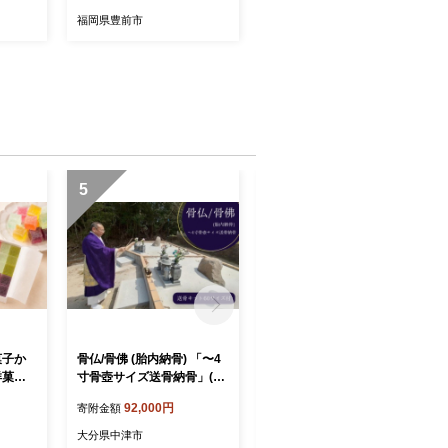
3030
鶏めし ご飯の素 食べ比べ
福岡県豊前市
とりめし きのこごはん [VB
A012]
5
6
菓子か
骨仏/骨佛 (胎内納骨) 「〜4
骨仏/骨佛 (胎内納骨) 「5.6
洋菓子
寸骨壺サイズ送骨納骨」(納
寸骨壺サイズ送骨納骨」(納
骨法要費込み） | ペットご
骨法要費込み） | ペットご
92,000円
110,000円
寄附金額
寄附金額
デザー
遺骨 ペット納骨 送骨 送骨
遺骨 ペット納骨 送骨 送骨
え ス
キット お骨 粉骨 納骨 永代
キット お骨 粉骨 納骨 永代
大分県中津市
大分県中津市