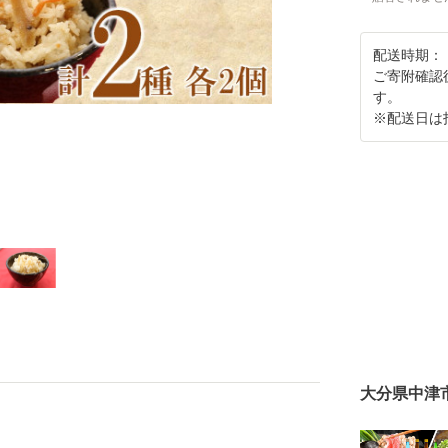
配送時期：
ご寄附確認
す。
※配送日は
大分県中津