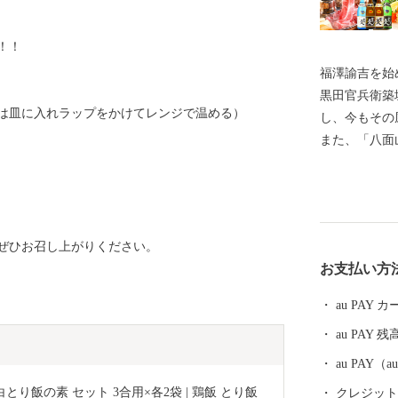
」
！！
福澤諭吉を始
黒田官兵衛築
は皿に入れラップをかけてレンジで温める）
し、今もその
また、「八面
な自然が織り
ードなど、大
ます。 もち
り、‘おんせ
ぜひお召し上がりください。
グルメは、か
お支払い方
海の幸や山の
て魅力を発信
au PAY
au PAY 残
au PAY
り飯の素 セット 3合用×各2袋 | 鶏飯 とり飯 
クレジットカ