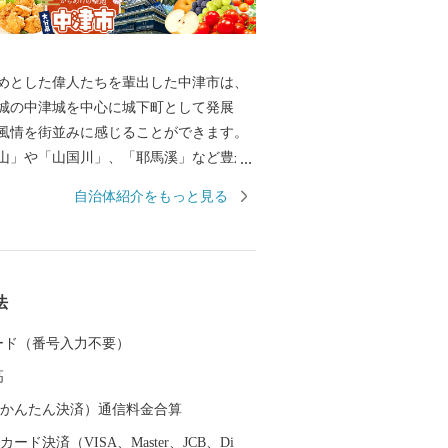
めとした偉人たちを輩出した中津市は、
城の中津城を中心に城下町として発展
風情を街並みに感じることができます。
山」や「山国川」、「耶馬溪」など豊か
成す絶景は、圧巻です。 サイクリングロ
自治体紹介をもっと見る
自然を利用したアクティビティも楽しめ
ろん、市内には温泉スポットも点在してお
ん県おおいた’を楽しむことができます。
らあげの聖地「中津からあげ」、数々の
法
幸などが自慢です。 ふるさと納税を通し
していきたいと思います。
 カード（番号入力不要）
高
（auかんたん決済）通信料金合算
ード決済（VISA、Master、JCB、Di