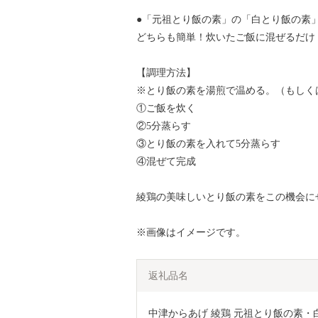
●「元祖とり飯の素」の「白とり飯の素
どちらも簡単！炊いたご飯に混ぜるだけ
【調理方法】
※とり飯の素を湯煎で温める。（もしく
①ご飯を炊く
②5分蒸らす
③とり飯の素を入れて5分蒸らす
④混ぜて完成
綾鶏の美味しいとり飯の素をこの機会に
※画像はイメージです。
返礼品名
中津からあげ 綾鶏 元祖とり飯の素・白と