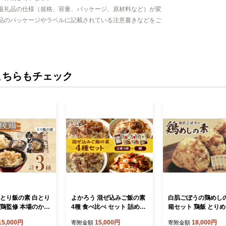
返礼品の仕様（規格、容量、パッケージ、原材料など）が変
品のパッケージやラベルに記載されている注意書きなどをご
こちらもチェック
祖とり飯の素 白とり
よかろう 混ぜ込みご飯の素
白肌ごぼうの鶏めしの
綾鶏監修 本場のから
4種 食べ比べ セット 詰め合
箱セット 鶏飯 とりめ
の揉みタレ セット
わせ (鱧)《豊前市》【有限
き込みご飯 混ぜご飯
15,000円
15,000円
18,000円
寄附金額
寄附金額
み ご飯 とり飯 炊い
会社よかろう】 鶏飯 鶏めし
理 簡単 手軽 ご当地