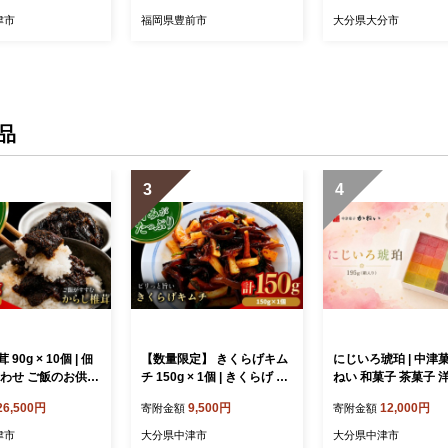
混ぜるだけ から揚
ご飯の素 炊き込みご飯の素
お取り寄せ 贈り物 K0
津市
福岡県豊前市
大分県大分市
たれ 冷凍 お弁当 大
ハモ [VBA013]
市 あかとら 送料
品
3
4
90g × 10個 | 佃
【数量限定】 きくらげキム
にじいろ琥珀 | 中津
合わせ ご飯のお供
チ 150g × 1個 | きくらげ キ
ねい 和菓子 茶菓子 
つまみ 肉厚 しい
ムチ 木耳 おつまみ 佃煮 ご
砂糖菓子 手作り お菓子 お
26,500円
9,500円
12,000円
寄附金額
寄附金額
 シイタケ 辛子 か
飯のお供 惣菜 旨辛 ピリ辛
やつ 半生菓子 寒天 
シ 惣菜 懐かしい
おかず 簡単おかず 常備菜
ト お洒落 インスタ映
津市
大分県中津市
大分県中津市