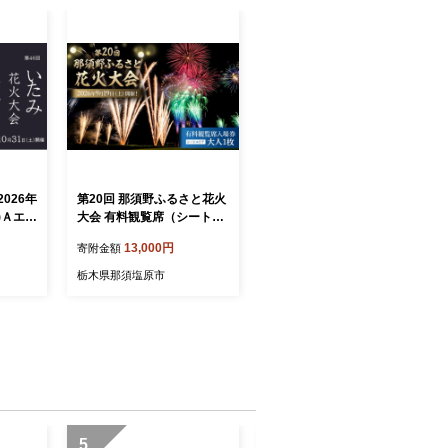
026年
第20回 那須野ふるさと花火
)Ａエリ
大会 有料観覧席（シートエ
エリ
リア）入場券 大人1枚 ns15
13,000円
寄附金額
お出か
6-001-1 【花火大会 観覧席
市 伊丹
チケット 券】
栃木県那須塩原市
6]
5
6