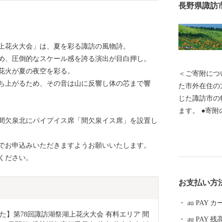
長野県諏訪
上花火大会」は、夏を彩る諏訪の風物詩。
め、圧倒的なスケール感を誇る演出が目白押し。
花火が夏の夜空を彩る。
＜ご寄附につ
ち上がるため、その音は山に反響し体の芯まで響
た市外在住の
じた諏訪市の
ます。 ●寄
の間欠泉北にパイプイス席「間欠泉イス席」を設置し
寄附いただけ
す。 ＜「お礼の品」について＞ ●協賛事業者から発送
でお申込みいただきますようお願いいたします。
させていただ
ください。
所・お名前を
あらかじめご
お支払い方
寄附金事業以
は、”ご入金
au PAY
定はお受けで
】第78回諏訪湖祭湖上花火大会 有料エリア 間
au PAY 残