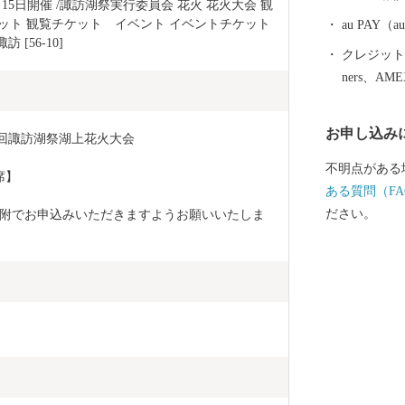
受け付けてお
8月15日開催 /諏訪湖祭実行委員会 花火 花火大会 観
は、通信欄に
ット 観覧チケット　イベント イベントチケット 
au PAY
 [56-10]
り先指定が可
クレジットカ
先の郵便番号
ners、AM
ご記載下さい
ご紹介くださ
お申し込み
いただくこと
第78回諏訪湖祭湖上花火大会
とを送り先の
不明点がある
席】
には「お礼の
ある質問（FA
す）。 ●申
ださい。
附でお申込みいただきますようお願いいたしま
贈呈させてい
礼の品」であ
のサービス業
及びオークシ
品」の選択は固くお
明書について
礼の品」とは
後２週間ほど