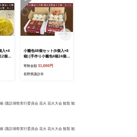
個入×4
小籠包48個セット(6個入×8
小籠包24個セット(6個入×4
12個・
箱) [手作り小籠包4箱24個・
箱) [手作り小籠包2箱12個・
籠包2箱
焼き小籠包4箱24個]/ ぱおず
焼き小籠包2箱12個]/ ぱおず
31,000円
18,000円
寄附金額
寄附金額
 フライ
屋陽太 フライパン調理可能
屋陽太 フライパン調理可能
理 肉汁
簡単調理 肉汁 スープ 冷凍
簡単調理 肉汁 スープ 冷凍
長野県諏訪市
長野県諏訪市
かず 点
惣菜 おかず 点心 飲茶 中華
惣菜 おかず 点心 飲茶 中華
 手づく
手作り 手づくり 小分け お
手作り 手づくり 小分け お
 大容
取り寄せ 大容量 ギフト プ
取り寄せ 大容量 ギフト プ
 料理
レゼント 料理 調理 中華料
レゼント 料理 調理 中華料
蒸し料
理 餃子 蒸し料理 諏訪湖 信
理 餃子 蒸し料理 諏訪湖 信
催 /諏訪湖祭実行委員会 花火 花火大会 観覧 観
県 諏訪
州 長野県 諏訪 諏訪市 [83-0
州 長野県 諏訪 諏訪市 [83-0
6]
5]
催 /諏訪湖祭実行委員会 花火 花火大会 観覧 観