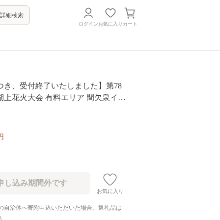
詳細検索
ログイン
お気に入り
カート
方
つき、受付終了いたしました】第78
湖上花火大会 有料エリア 間欠泉イス
令和8年(2026年)8月15日開催 /諏訪湖祭
花火 花火大会 観覧 観覧席 花火チケ
大会チケット 観覧チケット イベント
円
ット 旅行 観光 信州 長野県 諏訪市
6-10]
お気に入り
の自治体へ寄附申込いただいた場合、返礼品は
ん。