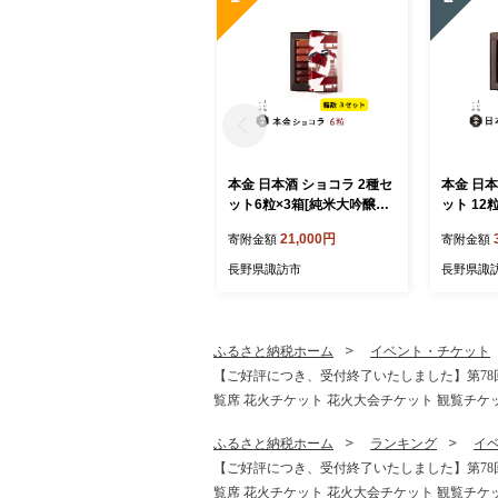
本金 日本酒 ショコラ 2種セ
本金 日本
ット6粒×3箱[純米大吟醸酒
ット 12
ラクテ×9粒 純米吟醸酒「諏
酒ラクテ
21,000円
寄附金額
寄附金額
訪」ショコラ×9粒] 諏訪五
「諏訪」シ
蔵 チョコ チョコレート 生
訪五蔵 
長野県諏訪市
長野県諏
チョコレート スイーツ 地酒
生チョコ
純米大吟醸 純米吟醸 プレゼ
酒 純米大
ント ギフト 贈り物 贈答 バ
レゼント 
レンタイン 母の日 諏訪の酒
答 バレン
ふるさと納税ホーム
イベント・チケット
蔵 長野県 諏訪市 [90-17]
訪の酒蔵 
【ご好評につき、受付終了いたしました】第78回諏訪
16]
覧席 花火チケット 花火大会チケット 観覧チケット 
ふるさと納税ホーム
ランキング
イ
【ご好評につき、受付終了いたしました】第78回諏訪
覧席 花火チケット 花火大会チケット 観覧チケット 