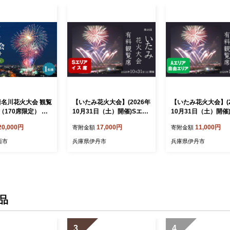
猪名川花火大会 観覧
【いたみ花火大会】(2026年
【いたみ花火大会】(2
（170席限定） ／
10月31日（土）開催)Sエリ
10月31日（土）開催
 お祭り 観光 有料
ア有料観覧席【イス席】1名
ア有料観覧席【自由
20,000円
17,000円
11,000円
寄附金額
寄附金額
定席 風物詩 イベ
分 イベント お出かけ 関西
ア】1名分 イベント 
かけ 体験 椅子あ
兵庫県 伊丹市 伊丹 花火大
け 関西 兵庫県 伊丹
西市
兵庫県伊丹市
兵庫県伊丹市
 家族 ファミリー
会[№5275-0719]
花火大会[№5275-111
.309
品
3
4