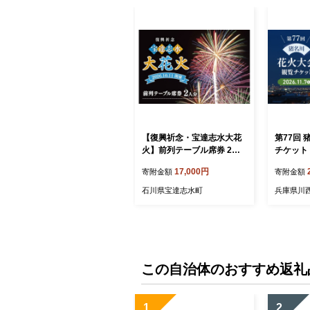
【復興祈念・宝達志水大花
第77回 
火】前列テーブル席券 2人
チケット
分《2026年10月11日開催》
花火 祭り
17,000円
寄附金額
寄附金額
[宝達志水大花火実行委員会
観覧席 指
石川県 宝達志水町 3860119
ント お出
石川県宝達志水町
兵庫県川
0] 期間限定 チケット 券 観
り デート
覧席券 2名 観光 旅行 体験
兵庫県 No
花火大会
この自治体のおすすめ返礼
1
2