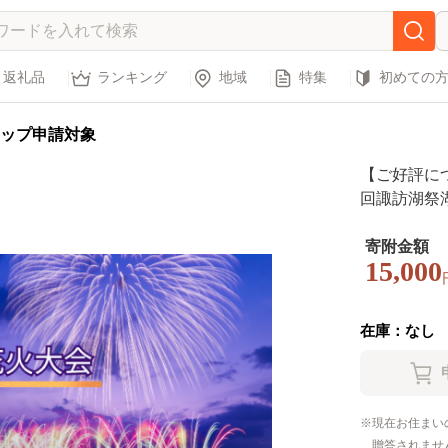
返礼品
ランキング
地域
特集
初めての
ップ申請対象
【ご好評に
回諏訪湖祭
席[1人席] 
実行委員会 
寄附金額
15,000
ット 花火
イベントチケ
諏訪湖 諏訪 [5
在庫：なし
現在お住まい
贈答されませ