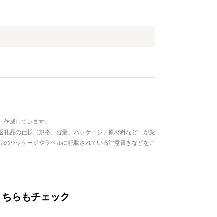
、作成しています。
返礼品の仕様（規格、容量、パッケージ、原材料など）が変
品のパッケージやラベルに記載されている注意書きなどをご
こちらもチェック