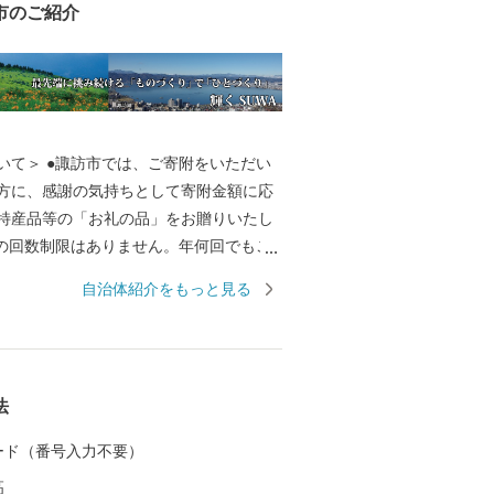
市のご紹介
いて＞ ●諏訪市では、ご寄附をいただい
方に、感謝の気持ちとして寄附金額に応
特産品等の「お礼の品」をお贈りいたし
附の回数制限はありません。年何回でもご
ます。 ●ご入金後の返金はできかねま
自治体紹介をもっと見る
きます。このため、ご寄附者様のご住
事業者に提供させていただきますので、
了承ください。（個人情報は、ふるさと
法
外の目的では使用いたしません） ●発送
確認後”に行います。また、発送日のご指
 カード（番号入力不要）
きません。 ●発送後の返品や交換等は、
高