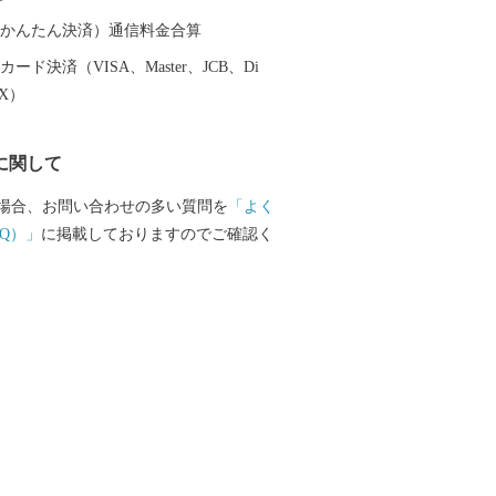
りません。 ●ご不在日等がおわかりの際
必ずご記入ください。 ●寄附者以外の送
（auかんたん決済）通信料金合算
能です（ご希望の方は「通信欄」に送り
ード決済（VISA、Master、JCB、Di
・ご住所・お名前・電話番号等の内容を
EX）
）。信州諏訪の魅力を届けたいあの人に
い（協賛事業者から送付先に連絡させて
に関して
がありますので、「お礼の品」が届くこ
方にあらかじめお伝えください。送り先
場合、お問い合わせの多い質問を
「よく
品」と一緒に寄附者名をお伝えいたしま
Q）」
に掲載しておりますのでご確認く
し訳ございませんが包装はできません。 ●
ただく「お礼の品」は、ご寄附への「お
ることをご承知いただき、通信販売など
ではないことをご理解ください。 ●転売
ョン等での出品等の目的での「お礼の
断りいたします。 ＜寄附金受領証
＞ ●寄附金受領証明書等の書類は、「お
別に順次発送いたしますので、入金確認
で到着となります。