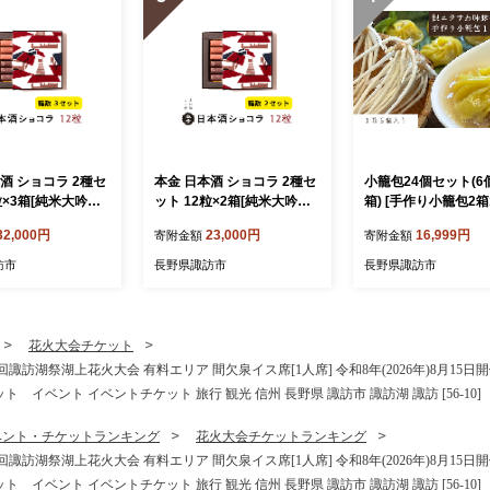
酒 ショコラ 2種セ
本金 日本酒 ショコラ 2種セ
小籠包24個セット(6
粒×3箱[純米大吟醸
ット 12粒×2箱[純米大吟醸
箱) [手作り小籠包2箱
×18粒 純米吟醸酒
酒ラクテ×12粒 純米吟醸酒
根ニラ入すわ味豚小
32,000円
23,000円
16,999円
寄附金額
寄附金額
ョコラ×18粒] 諏
「諏訪」ショコラ×12粒] 諏
12個]/ ぱおず屋陽太
チョコ チョコレート
訪五蔵 チョコ チョコレート
パン調理可能 簡単調
訪市
長野県諏訪市
長野県諏訪市
レート スイーツ 地
生チョコレート スイーツ 地
スープ 冷凍 惣菜 お
吟醸 純米吟醸 プ
酒 純米大吟醸 純米吟醸 プ
心 飲茶 中華 手作り
ギフト 贈り物 贈
レゼント ギフト 贈り物 贈
り 小分け お取り寄せ
タイン 母の日 諏
答 バレンタイン 母の日 諏
量 ギフト プレゼント
花火大会チケット
長野県 諏訪市 [90-
訪の酒蔵 長野県 諏訪市 [90-
調理 中華料理 餃子 
湖祭湖上花火大会 有料エリア 間欠泉イス席[1人席] 令和8年(2026年)8月15日開
15]
理 諏訪湖 信州 長野
イベント イベントチケット 旅行 観光 信州 長野県 諏訪市 諏訪湖 諏訪 [56-10]
諏訪市 [83-07]
ベント・チケットランキング
花火大会チケットランキング
湖祭湖上花火大会 有料エリア 間欠泉イス席[1人席] 令和8年(2026年)8月15日開
イベント イベントチケット 旅行 観光 信州 長野県 諏訪市 諏訪湖 諏訪 [56-10]