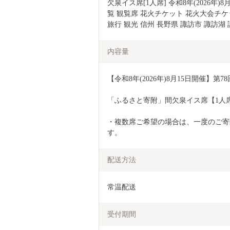
欠泉イス席[1人席] 令和8年(2026年)
覧 観覧席 花火チケット 花火大会チケ
旅行 観光 信州 長野県 諏訪市 諏訪湖 諏訪
内容量
【令和8年(2026年)8月15日開催】
「ふるさと寄附」間欠泉イス席【1人
・複数席ご希望の場合は、一度のご寄
す。
配送方法
常温配送
受付期間