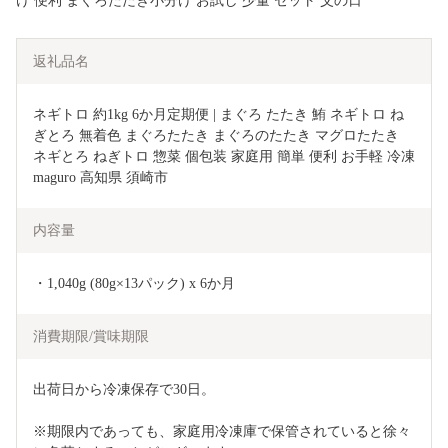
け 便利 まぐろたたき小分け お試し 少量 セット 父の日
返礼品名
ネギトロ 約1kg 6か月定期便 | まぐろ たたき 鮪 ネギトロ ね
ぎとろ 無着色 まぐろたたき まぐろのたたき マグロたたき 
ネギとろ ねぎトロ 惣菜 個包装 家庭用 簡単 便利 お手軽 冷凍 
maguro 高知県 須崎市
内容量
・1,040g (80g×13パック) x 6か月
消費期限/賞味期限
出荷日から冷凍保存で30日。
※期限内であっても、家庭用冷凍庫で保管されていると徐々