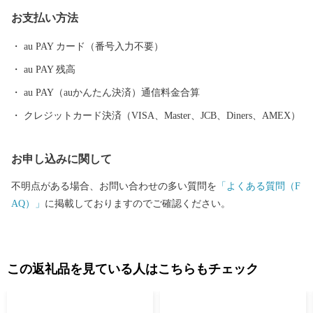
529 MAIL：s-furusato@cciweb.or.jp ・お申し込み、書類、ご入金方
お支払い方法
法等について 須崎市 ふるさと納税担当 TEL： 050-1730-1325 M
AIL：info@susaki-furusato.com
au PAY カード（番号入力不要）
au PAY 残高
au PAY（auかんたん決済）通信料金合算
クレジットカード決済（VISA、Master、JCB、Diners、AMEX）
お申し込みに関して
不明点がある場合、お問い合わせの多い質問を
「よくある質問（F
AQ）」
に掲載しておりますのでご確認ください。
この返礼品を見ている人はこちらもチェック