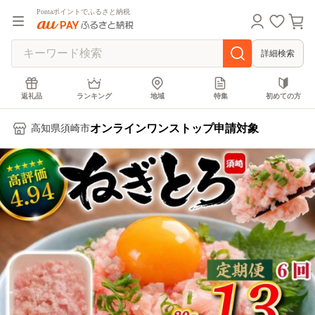
Pontaポイントでふるさと納税
詳細検索
返礼品
ランキング
地域
特集
初めての方
オンラインワンストップ申請対象
高知県須崎市