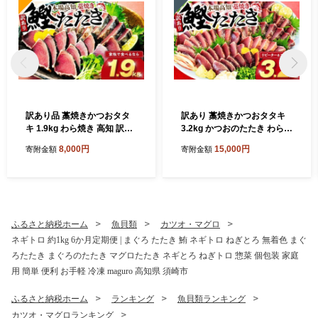
訳あり品 藁焼きかつおタタ
訳あり 藁焼きかつおタタキ
キ 1.9kg わら焼き 高知 訳あ
3.2kg かつおのたたき わら焼
り 不揃い かつおのたたき 冷
き 高知 訳あり品 不揃い 冷凍
8,000円
15,000円
寄附金額
寄附金額
凍 真空 小分け 個包装 おつま
真空 小分け 個包装 おつまみ
み おかず 惣菜 晩ごはん 加工
おかず 惣菜 晩ごはん 加工品
品 カツオ 鰹 刺身 魚 高知県
カツオ 鰹 刺身 魚 高知県 須
須崎市
崎市
ふるさと納税ホーム
魚貝類
カツオ・マグロ
ネギトロ 約1kg 6か月定期便 | まぐろ たたき 鮪 ネギトロ ねぎとろ 無着色 まぐ
ろたたき まぐろのたたき マグロたたき ネギとろ ねぎトロ 惣菜 個包装 家庭
用 簡単 便利 お手軽 冷凍 maguro 高知県 須崎市
ふるさと納税ホーム
ランキング
魚貝類ランキング
カツオ・マグロランキング