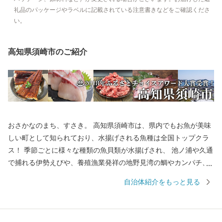
礼品のパッケージやラベルに記載されている注意書きなどをご確認くださ
い。
高知県須崎市のご紹介
おさかなのまち、すさき。 高知県須崎市は、県内でもお魚が美味
しい町として知られており、水揚げされる魚種は全国トップクラ
ス！ 季節ごとに様々な種類の魚貝類が水揚げされ、 池ノ浦や久通
で捕れる伊勢えびや、養殖漁業発祥の地野見湾の鯛やカンパチ、
季節限定で食べられるメジカの刺身も人気を集め、鮮度抜群の魚
自治体紹介をもっと見る
貝類を楽しめます。 また、黒潮の恵みをたっぷり受けた文旦やポ
ンカンといった柑橘類、野菜も絶品です。 【お問合せはこちら】
・返礼品、お届けの時期に関して 須崎商工会議所 TEL：0889-59-0