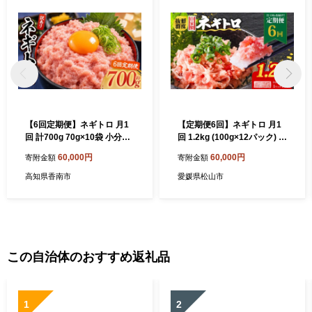
【6回定期便】ネギトロ 月1
【定期便6回】ネギトロ 月1
回 計700g 70g×10袋 小分け |
回 1.2kg (100g×12パック) 小
まぐろ 定期便 鮪 ネギトロ ね
分け | まぐろ 定期便 鮪 ネギ
60,000円
60,000円
寄附金額
寄附金額
ぎとろ まぐろたたき まぐろ
トロ ねぎとろ まぐろたたき
のたたき マグロたたき ネギ
まぐろのたたき マグロたた
高知県香南市
愛媛県松山市
とろ ねぎトロ maguro 簡単
き ネギとろ ねぎトロ magur
調理 手軽 天然まぐろのネギ
o 簡単調理 手軽 愛媛県 松山
トロ 魚 ねぎとろ ごはんのお
市
供 丼 小分け 冷凍 海の幸 ま
ぐろ 鮪 ネギトロ ねぎとろ ま
ぐろたたき まぐろのたたき
この自治体のおすすめ返礼品
マグロたたき ネギとろ ねぎ
トロ Wda-0021
1
2