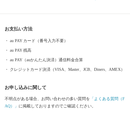
明媚な棚田など、さまざまな特色と文化を持った個性豊かなエリ
アが包括されています。 さらに、うまい米の代名詞「コシヒカ
リ」は、長岡市が発祥。化学肥料や農薬を減らした特別栽培米の
生産量は全国トップクラスです。 お礼の品には色もつやも最高の
お支払い方法
コシヒカリをはじめとした長岡自慢の品をご用意しました。ぜひ
ふるさと納税で長岡を応援してください！
au PAY カード（番号入力不要）
au PAY 残高
au PAY（auかんたん決済）通信料金合算
クレジットカード決済（VISA、Master、JCB、Diners、AMEX）
お申し込みに関して
不明点がある場合、お問い合わせの多い質問を
「よくある質問（F
AQ）」
に掲載しておりますのでご確認ください。