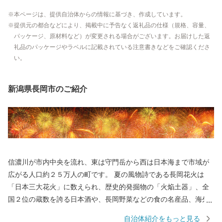
本ページは、提供自治体からの情報に基づき、作成しています。
提供元の都合などにより、掲載中に予告なく返礼品の仕様（規格、容量、
パッケージ、原材料など）が変更される場合がございます。お届けした返
礼品のパッケージやラベルに記載されている注意書きなどをご確認くださ
い。
新潟県長岡市のご紹介
信濃川が市内中央を流れ、東は守門岳から西は日本海まで市域が
広がる人口約２５万人の町です。 夏の風物詩である長岡花火は
「日本三大花火」に数えられ、歴史的発掘物の「火焔土器」、全
国２位の蔵数を誇る日本酒や、長岡野菜などの食の名産品、海外
からも買い付けが増加している錦鯉、豊かな自然を生かした風光
自治体紹介をもっと見る