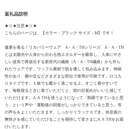
返礼品説明
★☆★注意★☆★
こちらのページは、【カラー：ブラック サイズ：M】です！
健康を着る！リカバリーウェア A・A・THシリーズ A・A・TH
とは太陽光や人体から伝わる熱エネルギーを吸収し、人体にやさ
しい波長で再放出する新世代の繊維（A・A・TH繊維）から作ら
れたウェアです。ワッフル素材で肌を優しく包み込みます。伸縮
性があり、腕や足などさまざまな部位で使用が可能です。ロゴ入
りタイプです。１枚でも暖かく過ごせる上、すごく着やすいで
す。毎晩寝るときに着ていただくと、朝の目覚めがいいと感じて
いただけます。A·A·THを使うようになって「熟睡できていると思
う」という声や「運動後の回復がしっかりできていると思う」等
の声ををよくいただきます。しっかりリラックスでき、休息後の
爽快さを感じていただけることを期待して皆さまにA·A·THをお届
けいたします。