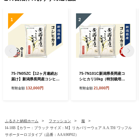
1
2
75-7N05ZC【12ヶ月連続お
75-7N101C新潟県長岡産コ
届け】新潟県長岡産コシヒカ
シヒカリ10kg（特別栽培
リ5kg（特別栽培米）【2026
米）【2026年8月下旬発送】
132,000円
21,000円
寄附金額
寄附金額
年8月下旬発送開始】
ふるさと納税ホーム
ファッション
服
I4-18B【カラー：ブラック サイズ：M】リカバリーウェア A.A.TH/ ワッフル
サポーターロゴタイプ（品番：AAA90P02）