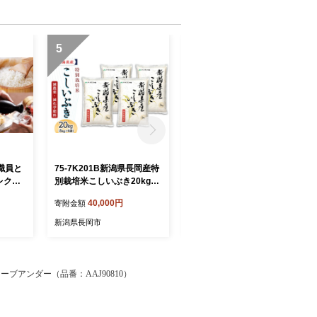
5
6
職員と
75-7K201B新潟県長岡産特
75-7K10ZB【12ヶ月連続お
レクト
別栽培米こしいぶき20kg
届け】新潟県長岡産特別栽
（5kg×4袋）【2026年8月
培米こしいぶき10kg（5kg×
40,000円
240,000円
寄附金額
寄附金額
発送】
2袋）【2026年8月発送開
始】
新潟県長岡市
新潟県長岡市
リーブアンダー（品番：AAJ90810）