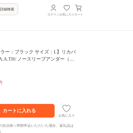
詳細検索
ログイン
お気に入り
カート
方
A【カラー：ブラック サイズ：L】リカバ
A.A.TH/ ノースリーブアンダー（品
10）
円
お気に入り
の自治体へ寄附申込いただいた場合、返礼品は
ん。