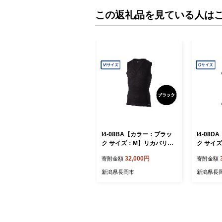
この返礼品を見ている人は
I4-08BA【カラー：ブラッ
I4-08
ク サイズ：M】リカバリー
ク サイ
ウェア A.A.TH/ ノースリー
ウェア A
32,000円
寄附金額
寄附金額
ブアンダー（品番：AAJ90
ブアンダ
810）
810）
新潟県長岡市
新潟県長