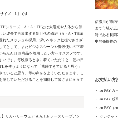
サイズ：L】です！
信濃川が市内
THシリーズ A・A・THとは太陽光や人体から伝
まで市域が広が
しい波長で再放出する新世代の繊維（A・A・TH繊
詩である長岡
優れたメッシュを採用。深いVネック仕様でさまざ
史的発掘物の
してとして、またビジネスシーンや普段使いの下着
本酒や、長岡
らA.A.TH®商品を着用したい方へオススメです。
付けが増加し
すいです。毎晩寝るときに着ていただくと、朝の目
明媚な棚田な
·THを使うようになって「熟睡できていると思う」
豊かなエリアが包括
きていると思う」等の声ををよくいただきます。し
の代名詞「コ
お支払い方
感じていただけることを期待して皆さまにA·A·T
や農薬を減ら
ラスです。 お礼の品には色もつやも最高のコシヒカリ
au PAY
をはじめとし
au PAY 残
ふるさと納税
au PAY
L】リカバリーウェア A.A.TH/ ノースリーブアン
クレジットカ