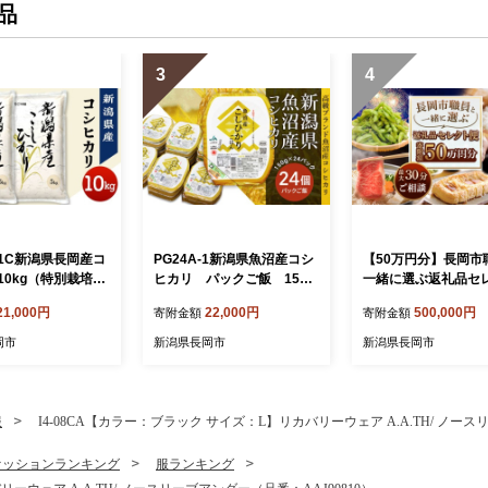
品
3
4
101C新潟県長岡産コ
PG24A-1新潟県魚沼産コシ
【50万円分】長岡市
10kg（特別栽培
ヒカリ パックご飯 150g
一緒に選ぶ返礼品セ
26年8月下旬発
×24パック
便
21,000円
22,000円
500,000円
寄附金額
寄附金額
岡市
新潟県長岡市
新潟県長岡市
服
I4-08CA【カラー：ブラック サイズ：L】リカバリーウェア A.A.TH/ ノース
ァッションランキング
服ランキング