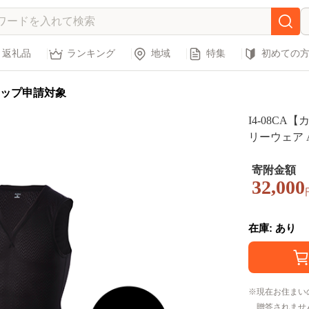
返礼品
ランキング
地域
特集
初めての
ップ申請対象
I4-08C
リーウェア 
番：AAJ908
寄附金額
32,000
在庫: あり
現在お住まい
贈答されませ