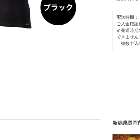
配送時期：
ご入金確認
※発送時期
できません
複数申込み
新潟県長岡