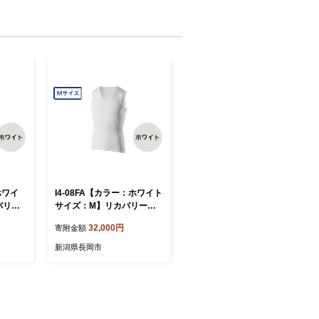
ホワイ
I4-08FA【カラー：ホワイト
バリー
サイズ：M】リカバリーウ
ースリー
ェア A.A.TH/ ノースリーブ
32,000円
寄附金額
AJ90
アンダー（品番：AAJ9081
0）
新潟県長岡市