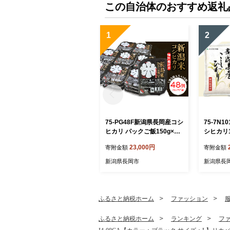
この自治体のおすすめ返礼
1
2
75-PG48F新潟県長岡産コシ
75-7N
ヒカリ パックご飯150g×48
シヒカリ
個（特別栽培米）
米）【20
23,000円
寄附金額
寄附金額
送】
新潟県長岡市
新潟県長
ふるさと納税ホーム
ファッション
ふるさと納税ホーム
ランキング
フ