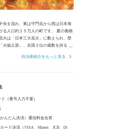
中央を流れ、東は守門岳から西は日本海
る人口約２５万人の町です。 夏の風物
花火は「日本三大花火」に数えられ、歴
「火焔土器」、全国２位の蔵数を誇る日
野菜などの食の名産品、海外からも買い
自治体紹介をもっと見る
ている錦鯉、豊かな自然を生かした風光
ど、さまざまな特色と文化を持った個性
されています。 さらに、うまい米
シヒカリ」は、長岡市が発祥。化学肥料
法
した特別栽培米の生産量は全国トップク
 カード（番号入力不要）
た長岡自慢の品をご用意しました。ぜひ
高
で長岡を応援してください！
（auかんたん決済）通信料金合算
ード決済（VISA、Master、JCB、Di