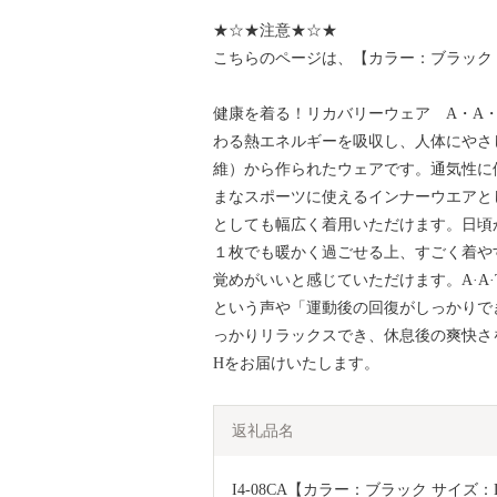
★☆★注意★☆★
こちらのページは、【カラー：ブラック 
健康を着る！リカバリーウェア A・A・
わる熱エネルギーを吸収し、人体にやさ
維）から作られたウェアです。通気性に
まなスポーツに使えるインナーウエアと
としても幅広く着用いただけます。日頃か
１枚でも暖かく過ごせる上、すごく着や
覚めがいいと感じていただけます。A·A
という声や「運動後の回復がしっかりで
っかりリラックスでき、休息後の爽快さを
Hをお届けいたします。
返礼品名
I4-08CA【カラー：ブラック サイズ：