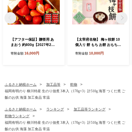
【アフター保証】贈答用 あ
【太宰府名物】 梅ヶ枝餅 10
まおう 約800g【2027年2月
個入り 餅 もち お餅 おもち
上旬～2027年4月上旬発送予
餡子 あんこ 焼餅 焼き餅 お菓
16,000円
10,000円
寄附金額
寄附金額
定】 いちご イチゴ 苺 化粧箱
子 おかし お土産 ギフト プレ
入り
ゼント おすすめ 冷凍
ふるさと納税ホーム
加工品等
乾物
福岡有明のり 柳川特産 生のり佃煮 3本入（170g×3）計510g 海苔 つくだ煮 ご
飯のお供 海藻 加工食品 常温
ふるさと納税ホーム
ランキング
加工品等ランキング
乾物ランキング
福岡有明のり 柳川特産 生のり佃煮 3本入（170g×3）計510g 海苔 つくだ煮 ご
飯のお供 海藻 加工食品 常温