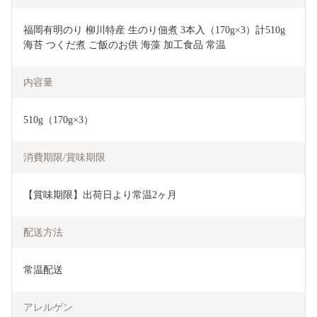
福岡有明のり 柳川特産 生のり佃煮 3本入（170g×3）計510g 
海苔 つくだ煮 ご飯のお供 海藻 加工食品 常温
内容量
510g（170g×3）
消費期限/賞味期限
【賞味期限】出荷日より常温2ヶ月
配送方法
常温配送
アレルゲン