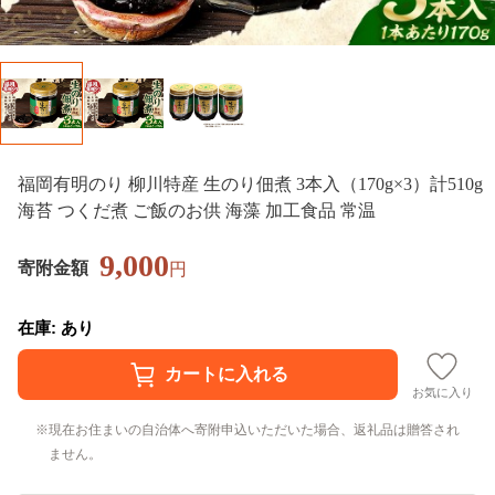
福岡有明のり 柳川特産 生のり佃煮 3本入（170g×3）計510g
海苔 つくだ煮 ご飯のお供 海藻 加工食品 常温
9,000
寄附金額
円
在庫: あり
お気に入り
現在お住まいの自治体へ寄附申込いただいた場合、返礼品は贈答され
ません。