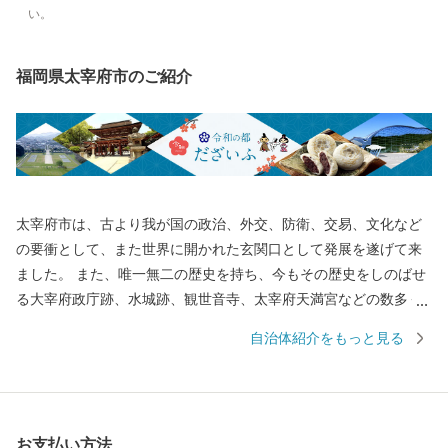
い。
福岡県太宰府市のご紹介
太宰府市は、古より我が国の政治、外交、防衛、交易、文化など
の要衝として、また世界に開かれた玄関口として発展を遂げて来
ました。 また、唯一無二の歴史を持ち、今もその歴史をしのばせ
る大宰府政庁跡、水城跡、観世音寺、太宰府天満宮などの数多く
の史跡や名所が存在する誇り高き国際観光都市です。 大伴旅人公
自治体紹介をもっと見る
や菅原道真公に代表される古からの大宰府と最新のグルメやスイ
ーツ、子どもの居場所など現代の太宰府の魅力を融合させた「令
和の都だざいふ」として住まう人も訪れる人もともに慶び合える
まちづくりをすすめています。 皆さまの応援をよろしくお願いい
お支払い方法