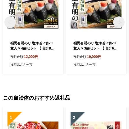
福岡有明のり 塩海苔 2切20
福岡有明のり 塩海苔 2切20
枚入 × 4袋セット 【 合計80
枚入 × 3袋セット 【 合計60
枚 全形40枚相当 】 のり ノ
枚 全形30枚相当 】 のり ノ
12,000円
10,000円
寄附金額
寄附金額
リ 海苔 有明のり 福岡 有明
リ 海苔 有明のり 福岡 有明
自然食品 加工食品
自然食品 加工食品
福岡県北九州市
福岡県北九州市
この自治体のおすすめ返礼品
1
2