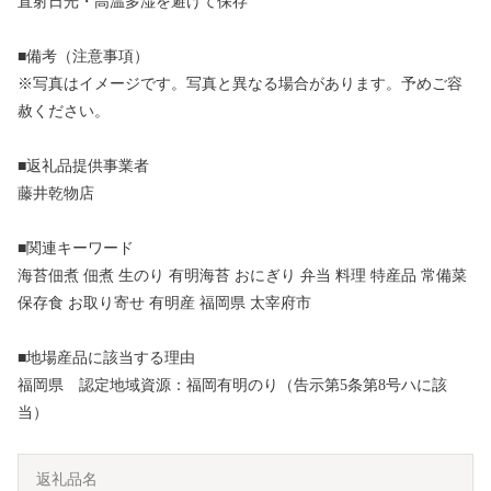
直射日光・高温多湿を避けて保存
■備考（注意事項）
※写真はイメージです。写真と異なる場合があります。予めご容
赦ください。
■返礼品提供事業者
藤井乾物店
■関連キーワード
海苔佃煮 佃煮 生のり 有明海苔 おにぎり 弁当 料理 特産品 常備菜
保存食 お取り寄せ 有明産 福岡県 太宰府市
■地場産品に該当する理由
福岡県 認定地域資源：福岡有明のり（告示第5条第8号ハに該
当）
返礼品名