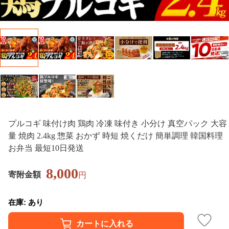
プルコギ 味付け肉 鶏肉 冷凍 味付き 小分け 真空パック 大容
量 焼肉 2.4kg 惣菜 おかず 時短 焼くだけ 簡単調理 韓国料理
お弁当 最短10日発送
8,000
寄附金額
円
在庫: あり