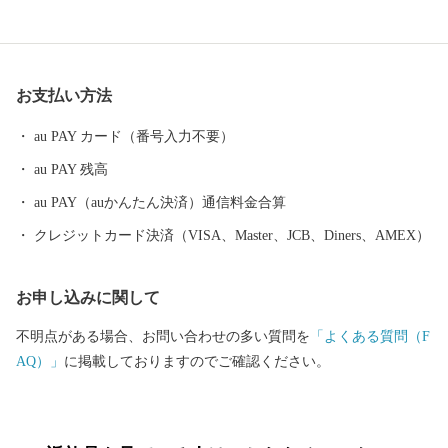
クション」など、 数々の炭坑遺産を有する自然・歴史・文化が薫
るまちです。 御支援いただいた寄附金は、本市のまちづくり及び
市民のために効果的に 活用させていただきますので、 本市に対し
ます応援をよろしくお願いします。
お支払い方法
au PAY カード（番号入力不要）
au PAY 残高
au PAY（auかんたん決済）通信料金合算
クレジットカード決済（VISA、Master、JCB、Diners、AMEX）
お申し込みに関して
不明点がある場合、お問い合わせの多い質問を
「よくある質問（F
AQ）」
に掲載しておりますのでご確認ください。