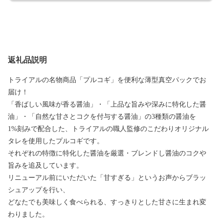
返礼品説明
トライアルの名物商品「プルコギ」を便利な薄型真空パックでお
届け！
「香ばしい風味が香る醤油」・「上品な旨みや深みに特化した醤
油」・「自然な甘さとコクを付与する醤油」の3種類の醤油を
1%刻みで配合した、トライアルの職人監修のこだわりオリジナル
タレを使用したプルコギです。
それぞれの特徴に特化した醤油を厳選・ブレンドし醤油のコクや
旨みを追及しています。
リニューアル前にいただいた「甘すぎる」というお声からブラッ
シュアップを行い、
どなたでも美味しく食べられる、すっきりとした甘さに生まれ変
わりました。