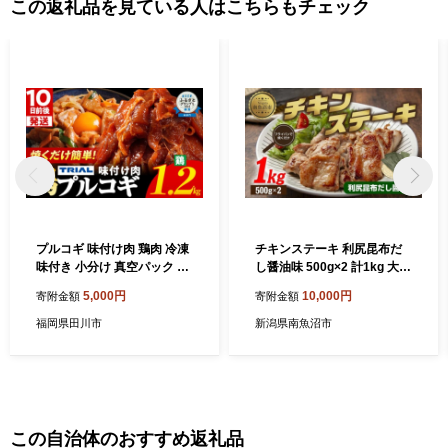
この返礼品を見ている人はこちらもチェック
プルコギ 味付け肉 鶏肉 冷凍
チキンステーキ 利尻昆布だ
味付き 小分け 真空パック 大
し醤油味 500g×2 計1kg 大容
容量 焼肉 1.2kg 惣菜 おかず
量 鶏 鶏肉 チキン 昆布だし
5,000円
10,000円
寄附金額
寄附金額
時短 焼くだけ 簡単調理 韓国
醤油 野崎フーズ 冷凍 惣菜 簡
料理 お弁当 最短10日発送
単 調理 肉 おかず 味付き 新
福岡県田川市
新潟県南魚沼市
潟県 南魚沼市
この自治体のおすすめ返礼品