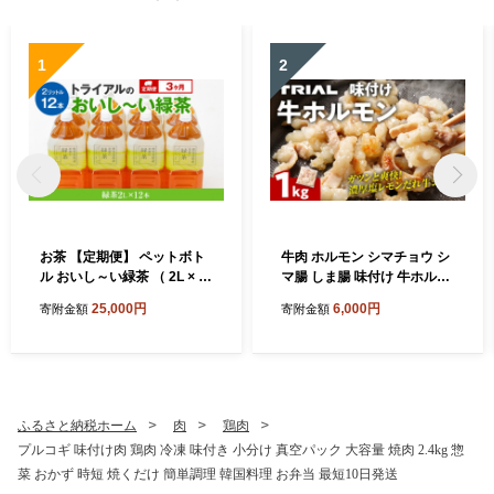
1
2
お茶 【定期便】 ペットボト
牛肉 ホルモン シマチョウ シ
ル おいし～い緑茶 （ 2L × 1
マ腸 しま腸 味付け 牛ホルモ
2本 ） を3か月連続でお届け
ン 1kg 味付き 味付き肉 レモ
25,000円
6,000円
寄附金額
寄附金額
飲み物 ドリンク ギフト 贈答
ン 塩レモン 塩レモンだれ 冷
贈り物 プレゼント 茶 茶葉 常
凍 簡単調理 惣菜 おかず おつ
温 飲料 長期保存 持ち運び 便
まみ 酒のつまみ 酒の肴 肉 ほ
利 ペットボトル茶 おちゃ 水
るもん ビール 小分け 真空パ
分補給 まとめ買い ストック
ック 個包装 牛にく 焼肉 焼き
備蓄 常備品 ケース 箱 箱買い
肉 ホルモン焼き BBQ バーベ
ふるさと納税ホーム
肉
鶏肉
買い置き 国産茶葉 消耗品 日
キュー ご飯 horumon ジュー
プルコギ 味付け肉 鶏肉 冷凍 味付き 小分け 真空パック 大容量 焼肉 2.4kg 惣
用品 飲料水 緑茶 ペットボト
シー 歯ごたえ 味付 味付き も
菜 おかず 時短 焼くだけ 簡単調理 韓国料理 お弁当 最短10日発送
ル 定期便 ocha tea
つ モツ 鉄板焼き お肉 炒め物