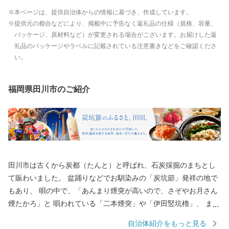
本ページは、提供自治体からの情報に基づき、作成しています。
提供元の都合などにより、掲載中に予告なく返礼品の仕様（規格、容量、
パッケージ、原材料など）が変更される場合がございます。お届けした返
礼品のパッケージやラベルに記載されている注意書きなどをご確認くださ
い。
福岡県田川市のご紹介
田川市は古くから炭都（たんと）と呼ばれ、石炭採掘のまちとし
て賑わいました。 盆踊りなどでお馴染みの「炭坑節」発祥の地で
もあり、 唄の中で、「あんまり煙突が高いので、さぞやお月さん
煙たかろ」と 唄われている「二本煙突」や「伊田竪坑櫓」、 ま
た、国内初のユネスコ世界の記憶に登録された 「山本作兵衛コレ
自治体紹介をもっと見る