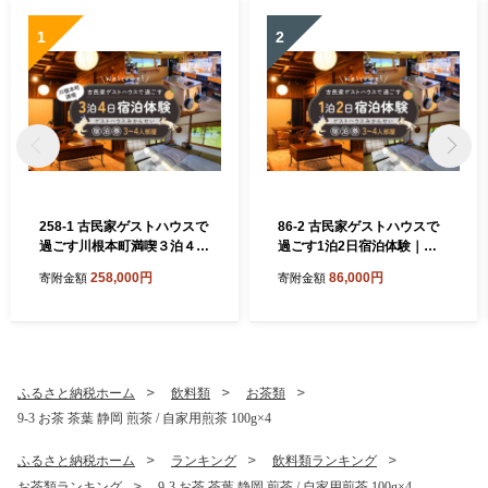
1
2
258-1 古民家ゲストハウスで
86-2 古民家ゲストハウスで
過ごす川根本町満喫３泊４日
過ごす1泊2日宿泊体験｜ゲ
宿泊体験｜ゲストハウスみか
ストハウスみかんせい宿泊券
258,000円
86,000円
寄附金額
寄附金額
んせい宿泊券（3-4人部屋）
（3-4人部屋）
ふるさと納税ホーム
飲料類
お茶類
9-3 お茶 茶葉 静岡 煎茶 / 自家用煎茶 100g×4
ふるさと納税ホーム
ランキング
飲料類ランキング
お茶類ランキング
9-3 お茶 茶葉 静岡 煎茶 / 自家用煎茶 100g×4