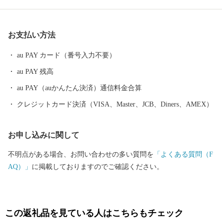
年には「にほんの里 100 選」にも選定されています。大井川沿線
には 大井川鐵道のSL や日本で唯一のアプト式鉄道が運行し、悠
然と流れる大井川と四季折々の彩りを見せる渓谷の山間には、日
お支払い方法
本三大銘茶の一つである川根茶の茶園景観が広がっています。
au PAY カード（番号入力不要）
au PAY 残高
au PAY（auかんたん決済）通信料金合算
クレジットカード決済（VISA、Master、JCB、Diners、AMEX）
お申し込みに関して
不明点がある場合、お問い合わせの多い質問を
「よくある質問（F
AQ）」
に掲載しておりますのでご確認ください。
この返礼品を見ている人はこちらもチェック