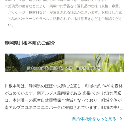
提供元の都合などにより、掲載中に予告なく返礼品の仕様（規格、容量、
パッケージ、原材料など）が変更される場合がございます。お届けした返
礼品のパッケージやラベルに記載されている注意書きなどをご確認くださ
い。
静岡県川根本町のご紹介
川根本町は、静岡県のほぼ中央部に位置し、町域の約 94％を森林
が占めています。南アルプス最南端である 光岳(てかりだけ)周辺
は、本州唯一の原生自然環境保全地域となっており、町域全体が
南アルプスユネスコエコパークに登録されています。町域の中央
には、南アルプスを源とする大井川がゆったりと流れ、この地の
自治体紹介をもっと見る
住民は「水と森の番人」として日々の暮らしを営んでおり、2009