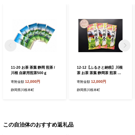
11-20 お茶 茶葉 静岡 煎茶 /
12-12【ふるさと納税】川根
川根 自家用煎茶500ｇ
茶 お茶 茶葉 静岡茶 煎茶 ブ
レンド茶/靄の香り 100g×3袋
12,000円
12,000円
寄附金額
寄附金額
静岡県川根本町
静岡県川根本町
この自治体のおすすめ返礼品