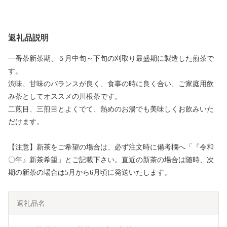
返礼品説明
一番茶新茶期、５月中旬～下旬の刈取り最盛期に製造した煎茶で
す。
渋味、甘味のバランスが良く、食事の時に良く合い、ご家庭用飲
み茶としてオススメの川根茶です。
二煎目、三煎目とよくでて、熱めのお湯でも美味しくお飲みいた
だけます。
【注意】新茶をご希望の場合は、必ず注文時に備考欄へ「『令和
〇年』新茶希望」とご記載下さい。直近の新茶の場合は随時、次
期の新茶の場合は5月から6月頃に発送いたします。
返礼品名