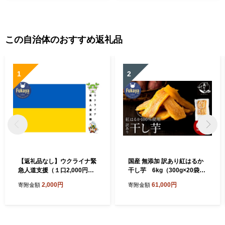
この自治体のおすすめ返礼品
1
2
【返礼品なし】ウクライナ緊
国産 無添加 訳あり紅はるか
急人道支援（１口2,000円よ
干し芋 6kg（300g×20袋）
り）
【11218-1048】
2,000円
61,000円
寄附金額
寄附金額