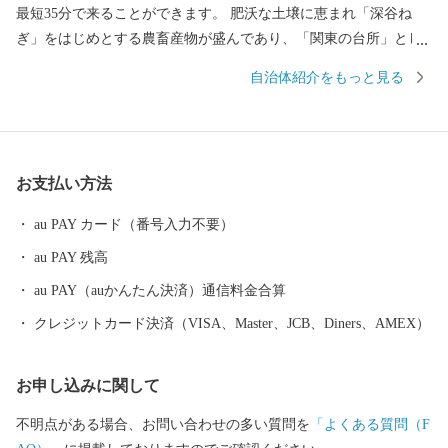
最短35分で来ることができます。 肥沃な土壌に恵まれ「深谷ね
ぎ」をはじめとする農畜産物が盛んであり、「関東の台所」とし
ての役割も果たしています。また、生産量トップクラスのユリ、
自治体紹介をもっと見る
チューリップなど花き栽培や造園業も盛んです。 また、最近２０
２４年度7月に１万円紙幣のデザインで話題となった、近代経済の
父といわれる渋沢栄一は深谷市出身です。 渋沢栄一は「道徳経済
合一説」を唱え、約５００もの企業の設立に関わるとともに、約
お支払い方法
６００もの教育機関・社会公共事業の支援と民間外交にも熱心に
取り組み、数々の功績を残しました。 なお、財務省が発表したデ
au PAY カード（番号入力不要）
ザインは、表面は渋沢栄一翁の肖像、裏面は東京駅となっていま
au PAY 残高
すが、東京駅で使用されている煉瓦は、渋沢栄一翁が明治２０年
に設立した日本煉瓦製造会社（後の日本煉瓦製造株式会社）の上
au PAY（auかんたん決済）通信料金合算
敷免工場（深谷市）で作られたものも使われており、いずれも深
クレジットカード決済（VISA、Master、JCB、Diners、AMEX）
谷市と関わりの深いものとなっています。 さらに、イメージキャ
ラクターの「ふっかちゃん」は、全国的にも人気です。 今後も、
お申し込みに関して
深谷の魅力を全国の皆さんにお届けしていきますので、よろしく
おネギしまぁ～す。 ーーーーーーーーーーーーーーーーーーーー
不明点がある場合、お問い合わせの多い質問を
「よくある質問（F
ーーーーーーーーーーーーーーー 【キャンセルにつきまして】 ふ