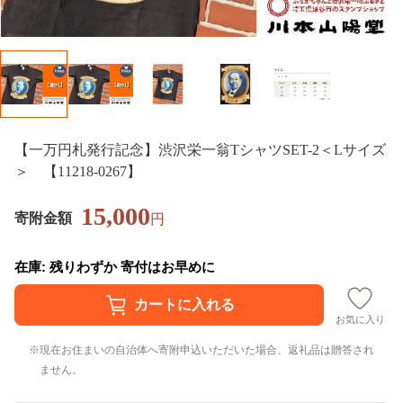
【一万円札発行記念】渋沢栄一翁TシャツSET-2＜Lサイズ
＞ 【11218-0267】
15,000
寄附金額
円
在庫: 残りわずか 寄付はお早めに
お気に入り
現在お住まいの自治体へ寄附申込いただいた場合、返礼品は贈答され
ません。