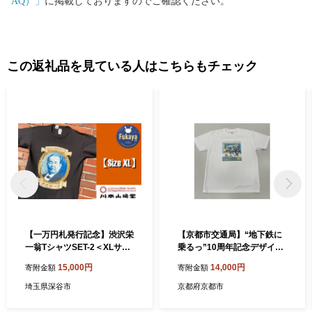
AQ）」
に掲載しておりますのでご確認ください。
るさと納税は「寄附」となりますので、原則、キャンセル／返金
対応をすることはできません。あらかじめご了承ください。 申込
内容や返礼品の誤り、重複しての寄附等がないよう十分にご確認
のうえ、ご寄附いただきますようお願いいたします。
この返礼品を見ている人はこちらもチェック
【一万円札発行記念】渋沢栄
【京都市交通局】“地下鉄に
一翁TシャツSET-2＜XLサイ
乗るっ”10周年記念デザイン
ズ＞ 【11218-0267】
Ｔシャツ（ホワイト／Ｌサイ
15,000円
14,000円
寄附金額
寄附金額
ズ）
埼玉県深谷市
京都府京都市