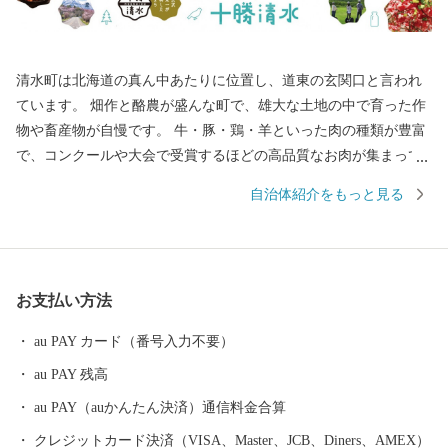
清水町は北海道の真ん中あたりに位置し、道東の玄関口と言われ
ています。 畑作と酪農が盛んな町で、雄大な土地の中で育った作
物や畜産物が自慢です。 牛・豚・鶏・羊といった肉の種類が豊富
で、コンクールや大会で受賞するほどの高品質なお肉が集まって
います。 また、アスパラやにんにくをはじめとする農作物や、牛
自治体紹介をもっと見る
乳・チーズ・アイスといった乳製品も魅力の町で、まさに「食の
宝庫」と呼べる町です。 豊かな景観も特徴の１つであり、広大な
草原に放牧された牛たちや、その奥に見える山脈は「これぞ北海
道！」といった大迫力のパノラマが展開しています。 日勝峠や円
お支払い方法
山展望台からの眺めは十勝平野ならではの開放的で美しい景色を
楽しむことができます。 また、清水町は新一万円札の肖像画に決
au PAY カード（番号入力不要）
定をした渋沢栄一翁が中心となって開拓の一歩が踏み出されたま
au PAY 残高
ちであり、町内には当時の史跡が数多く残されています。 北海道
の主要都市からのアクセスも良く、車、ＪＲ、飛行機といった交
au PAY（auかんたん決済）通信料金合算
通の便も優れているため、自然が豊かでありながら、利便性の高
クレジットカード決済（VISA、Master、JCB、Diners、AMEX）