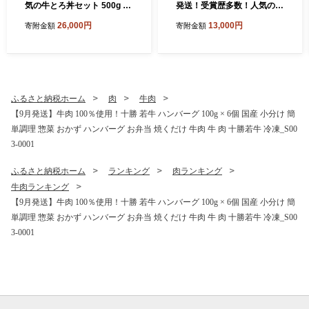
気の牛とろ丼セット 500g 牛
発送！受賞歴多数！人気の牛
とろのお肉でつくった醤入り
とろフレーク 180g _S006-0
26,000円
13,000円
寄附金額
寄附金額
牛とろ丼のたれ付き 牛とろ
018
フレーク 牛とろ 牛トロ丼 牛
トロフレーク_S006-0191
ふるさと納税ホーム
肉
牛肉
【9月発送】牛肉 100％使用！十勝 若牛 ハンバーグ 100g × 6個 国産 小分け 簡
単調理 惣菜 おかず ハンバーグ お弁当 焼くだけ 牛肉 牛 肉 十勝若牛 冷凍_S00
3-0001
ふるさと納税ホーム
ランキング
肉ランキング
牛肉ランキング
【9月発送】牛肉 100％使用！十勝 若牛 ハンバーグ 100g × 6個 国産 小分け 簡
単調理 惣菜 おかず ハンバーグ お弁当 焼くだけ 牛肉 牛 肉 十勝若牛 冷凍_S00
3-0001