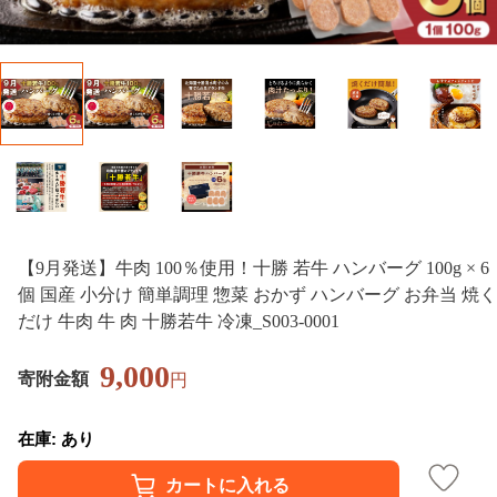
【9月発送】牛肉 100％使用！十勝 若牛 ハンバーグ 100g × 6
個 国産 小分け 簡単調理 惣菜 おかず ハンバーグ お弁当 焼く
だけ 牛肉 牛 肉 十勝若牛 冷凍_S003-0001
9,000
寄附金額
円
在庫: あり