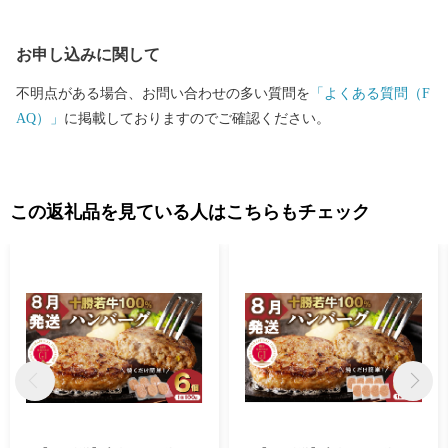
い町として、定住する上でも魅力的な町となっています。 皆様か
らの寄附金は、清水町が目指すまちの将来像『まちに気づく ま
お申し込みに関して
ちを築く とかち清水～想いをミライに繋ぐまち～』を実現する
ために活用しています。 人との絆や心の繋がりあふれる地域コミ
不明点がある場合、お問い合わせの多い質問を
「よくある質問（F
ュニティで住み続けたいと思えるまちづくりを実現するために、
AQ）」
に掲載しておりますのでご確認ください。
清水町は強みを活かして課題を克服し、持続可能なまちづくりに
本気で取り組んでいます。 今後もふるさと納税を通じて、皆さん
に北海道清水町の魅力を発信してまいりますので、清水の自然の
恵みを堪能していただければと思います。 清水町のふるさと納税
この返礼品を見ている人はこちらもチェック
では寄附の使い道として、「アイスホッケーのまちづくり」に活
用しています。ふるさと納税をとおして、アイスホッケーを盛り
上げていただけると嬉しいです！ ☆清水町でアイスホッケーに情
熱を注ぐ方々の熱い想いは、下のアイスホッケー写真をクリック
してください☆ 【お問い合わせについて】 北海道清水町ふるさと
納税サポート室 ＴＥＬ：050‐3100-1723 ＭＡＩＬ：support@shimiz
u.furusato-lg.jp 受付時間：午前9時～午後6時（土・日・祝除く）
※GW、年末年始は休業となります