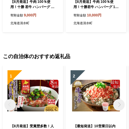
【8月発送】牛肉 100％使
【8月発送】牛肉 100％使
用！十勝 若牛 ハンバーグ 10
用！十勝若牛 ハンバーグ 10
0g × 6個 国産 小分け 簡単調
0g × 8個 国産 小分け 簡単調
9,000円
10,000円
寄附金額
寄附金額
理 惣菜 おかず ハンバーグ お
理 惣菜 おかず ハンバーグ お
弁当 焼くだけ 牛肉 牛 肉 十
弁当 焼くだけ 牛肉 牛 肉 十
北海道清水町
北海道清水町
勝若牛 冷凍_S003-0001
勝若牛 冷凍_S003-0024
この自治体のおすすめ返礼品
1
2
【8月発送】受賞歴多数！人
【最短発送】10営業日以内