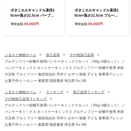
ボタニカルキャンドル直径1
ボタニカルキャンドル直径1
0cm×高さ21.5cm パープル
0cm×高さ21.5cm ブルー系
系 ／ ボタニカルキャンドル
／ ボタニカルキャンドル ド
60,000円
60,000円
寄附金額
寄附金額
ドライフラワーキャンドル
ライフラワーキャンドル 観
観賞用キャンドル フラワー
賞用キャンドル フラワーキ
キャンドル インテリア 雑貨
ャンドル インテリア 雑貨 ナ
ナチュラルインテリア 北欧
チュラルインテリア 北欧イ
インテリア ギフト プレゼン
ンテリア ギフト プレゼント
ト 誕生日 新築祝い おしゃれ
誕生日 新築祝い おしゃれ 癒
ふるさと納税ホーム
加工品等
その他加工品等
癒し空間 季節の花 ドライフ
し空間 季節の花 ドライフラ
グルテンフリー砂糖不使用パンケーキミックスセット（200g×4個セット） ／
ラワー 埼玉県 No.638-06
ワー 埼玉県 No.638-05
パンケーキミックス ホットケーキミックス グルテンフリー 砂糖不使用 米粉
大豆粉 アルミフリー 無添加志向 手作り おやつ 朝食 子ども 食事系アレンジ
お菓子作り ヘルシー 家庭用 国産素材 埼玉県 No.598
ふるさと納税ホーム
ランキング
加工品等ランキング
その他加工品等ランキング
グルテンフリー砂糖不使用パンケーキミックスセット（200g×4個セット） ／
パンケーキミックス ホットケーキミックス グルテンフリー 砂糖不使用 米粉
大豆粉 アルミフリー 無添加志向 手作り おやつ 朝食 子ども 食事系アレンジ
お菓子作り ヘルシー 家庭用 国産素材 埼玉県 No.598