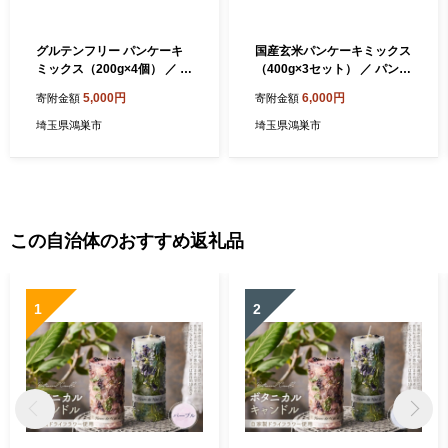
グルテンフリー パンケーキ
国産玄米パンケーキミックス
ミックス（200g×4個） ／ 国
（400g×3セット） ／ パンケ
産米粉・国産大豆100％使用
ーキミックス 玄米 グルテン
5,000円
6,000円
寄附金額
寄附金額
《オレンジページ監修》ふわ
フリー 米粉 もちもち食感 ふ
ふわ もちもち 送料無料 パン
んわり 食感 朝食 おやつ 手作
埼玉県鴻巣市
埼玉県鴻巣市
ケーキミックス グルテンフ
り 無添加志向 アルミフリー
リー 米粉 大豆粉 無添加志向
家庭用 子ども 食事 ヘルシー
アルミフリー ベーキングパ
国産素材 ミネラル 埼玉県 N
ウダー 朝食 おやつ 手作り 簡
o.601
単 子ども 食事 お菓子作り ヘ
ルシー 食材 安心素材 家庭用
この自治体のおすすめ返礼品
埼玉県 No.597
1
2