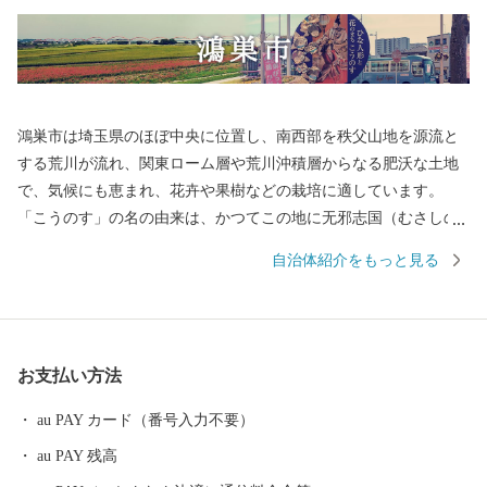
鴻巣市は埼玉県のほぼ中央に位置し、南西部を秩父山地を源流と
する荒川が流れ、関東ローム層や荒川沖積層からなる肥沃な土地
で、気候にも恵まれ、花卉や果樹などの栽培に適しています。
「こうのす」の名の由来は、かつてこの地に无邪志国（むさしの
くに）の国府が置かれたことから「国府の州」が「こうのす」と
自治体紹介をもっと見る
転じ、後に「鴻（こうのとり）伝説」から「鴻巣」の字を当てる
ようになったと伝えられています。 昭和29年に1町5村（鴻巣町、
箕田村、田間宮村、馬室村、笠原村、常光村）が合併して県内17
番目の市として誕生した本市は、江戸時代には中山道の宿場町と
お支払い方法
して栄え、380年余の伝統を誇る「ひな人形のまち」として、また
近年では「花のまち」としても全国にその名が知られています。
au PAY カード（番号入力不要）
平成17年10月1日に、吹上町、川里町と合併し、新鴻巣市が誕生し
au PAY 残高
ました。 現在では首都圏50キロメートル圏内という地理的条件に