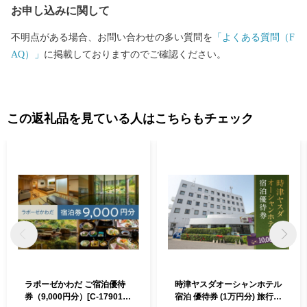
お申し込みに関して
市像に、さまざまな施策を着実に進めていくことで、その実現に
向けて取り組んでいます。 川越市にゆかりのある方、川越市を
不明点がある場合、お問い合わせの多い質問を
「よくある質問（F
応援したい方 ご支援をよろしくお願いします。
AQ）」
に掲載しておりますのでご確認ください。
この返礼品を見ている人はこちらもチェック
ラポーゼかわだ ご宿泊優待
時津ヤスダオーシャンホテル
券（9,000円分）[C-17901] /
宿泊 優待券 (1万円分) 旅行