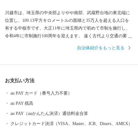
川越市は、埼玉県の中央部よりやや南部、武蔵野台地の東北端に
位置し、109.13平方キロメートルの面積と35万人を超える人口を
有する中核市です。大正11年に埼玉県内で初めて市制を施行し、
令和4年に市制施行100周年を迎えます。 遠く古代より交通の要
衝、入間地域の政治の中心として発展してきた川越は、平安時代
自治体紹介をもっと見る
には桓武平氏の流れをくむ武蔵武士の河越氏が館を構え勢力を伸
ばしました。室町時代には、河越城を築城した太田道真・道灌父
子の活躍により、扇谷上杉氏（おうぎがやつうえすぎし）が関東
での政治・経済・文化の一端を担うとともに、河越の繁栄を築き
お支払い方法
ました。江戸時代には江戸の北の守りとともに舟運を利用した物
資の集積地として重要視されました。 川越市は、都心から30キロ
au PAY カード（番号入力不要）
メートルの首都圏に位置するベッドタウンでありながら、商品作
au PAY 残高
物などを生産する近郊農業、交通の利便性を生かした流通業、伝
統に培われた商工業、豊かな歴史と文化を資源とする観光など、
au PAY（auかんたん決済）通信料金合算
充実した都市機能を有しています。現在も、埼玉県南西部地域の
クレジットカード決済（VISA、Master、JCB、Diners、AMEX）
中心都市として発展を続けています。 川越市は、「人がつなが
り、魅力があふれ、だれもが住み続けたいまち 川越」を将来都