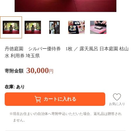
丹徳庭園 シルバー優待券 1枚 ／ 露天風呂 日本庭園 枯山
水 利用券 埼玉県
30,000
寄附金額
円
在庫: あり
お気に入り
現在お住まいの自治体へ寄附申込いただいた場合、返礼品は贈答され
ません。