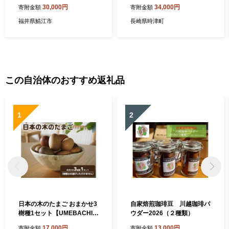
ラポーゼかわだ 宿泊優待券
ご利用券 チケット 長崎県 時
30,000円
34,000円
寄附金額
寄附金額
宿泊プラン かわだ温泉 温泉
津町
宿 温泉 露天風呂 家族旅行 旅
福井県鯖江市
長崎県時津町
行割引 河和田 優待券 チケッ
ト 福井県鯖江市
この自治体のおすすめ返礼品
1
2
日本の木のたまご おまかせ3
自家焙煎珈琲豆 川越珈琲パ
樹種1セット【UMEBACHI F
ウダー2026（２種類）
URNITURE】
17,000円
13,000円
寄附金額
寄附金額