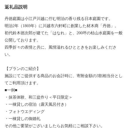
返礼品説明
丹徳庭園は小江戸川越に佇む明治の香り残る日本庭園です。
明治2年（1869年）に川越市六軒町に創業した材木商「丹徳」。
初代鈴木徳次郎が建てた「はなれ」と、200坪の枯山水庭園を一般
公開しております。
四季折々の表情と共に、風情溢れるひとときをお楽しみくださ
い。
【プランのご紹介】
施設にてご提供する商品のお会計時に、寄附金額の3割相当分とし
てご利用頂けます。
■一例■
・抹茶体験、和三盆作り＜平日限定＞
・一棟貸しの宿泊（露天風呂付き）
・フォトウエディング
・一棟貸しの御婚礼
その他ご要望がございましたらお気軽にご相談下さい。