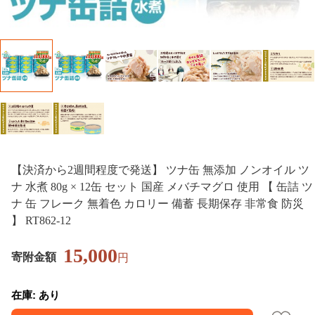
【決済から2週間程度で発送】 ツナ缶 無添加 ノンオイル ツ
ナ 水煮 80g × 12缶 セット 国産 メバチマグロ 使用 【 缶詰 ツ
ナ 缶 フレーク 無着色 カロリー 備蓄 長期保存 非常食 防災
】 RT862-12
15,000
寄附金額
円
在庫: あり