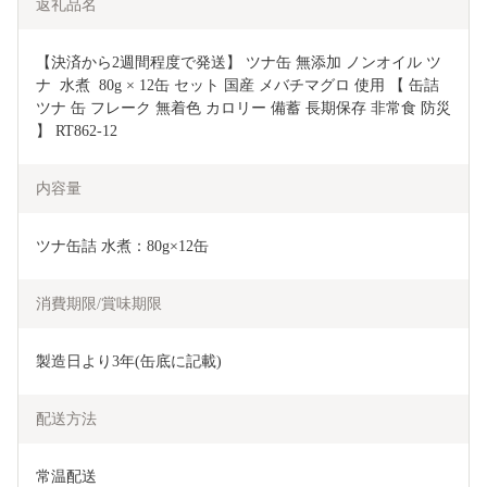
返礼品名
【決済から2週間程度で発送】 ツナ缶 無添加 ノンオイル ツ
ナ  水煮  80g × 12缶 セット 国産 メバチマグロ 使用 【 缶詰 
ツナ 缶 フレーク 無着色 カロリー 備蓄 長期保存 非常食 防災 
】 RT862-12
内容量
ツナ缶詰 水煮：80g×12缶
消費期限/賞味期限
製造日より3年(缶底に記載)
配送方法
常温配送