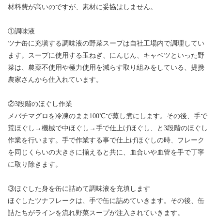
材料費が高いのですが、素材に妥協はしません。
①調味液
ツナ缶に充塡する調味液の野菜スープは自社工場内で調理してい
ます。スープに使用する玉ねぎ、にんじん、キャベツといった野
菜は、農薬不使用や極力使用を減らす取り組みをしている、提携
農家さんから仕入れています。
②3段階のほぐし作業
メバチマグロを冷凍のまま100℃で蒸し煮にします。その後、手で
荒ほぐし→機械で中ほぐし→手で仕上げほぐし、と3段階のほぐし
作業を行います。手で作業する事で仕上げほぐしの時、フレーク
を同じくらいの大きさに揃えると共に、血合いや血管を手で丁寧
に取り除きます。
③ほぐした身を缶に詰めて調味液を充填します
ほぐしたツナフレークは、手で缶に詰めていきます。その後、缶
詰たちがラインを流れ野菜スープが注入されていきます。