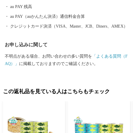
の雇用を！ 岩手県陸前高田市ではふるさと納税の返礼品の梱包を
au PAY 残高
障がい者の皆様に正式に委託しております。 もしかすると、きち
んと梱包されているか心配される方もいるかもしれません。もち
au PAY（auかんたん決済）通信料金合算
ろん様々な障がいにより苦手な作業もありますが、皆さんの高い
クレジットカード決済（VISA、Master、JCB、Diners、AMEX）
集中力と一つ一つの丁寧な作業には頭が下がります。 また、ふる
さと納税は市の事業ということで自分達が「市に役立つ仕事をし
お申し込みに関して
ているんだ」と誇りを持っています。手を抜くことはありませ
ん。 ご寄附の使い道として障がい者の皆様への支援をするので
不明点がある場合、お問い合わせの多い質問を
「よくある質問（F
はなく、一歩進んだ直接的な取組みにより障がい者の皆様の雇用
AQ）」
に掲載しておりますのでご確認ください。
を生み出しています。 〇ふるさと納税を通じて想いを届ける 全国
の皆様からの応援のメッセージやご支援をいただいております。
「震災の後、医療チームで来ました」「ボランティアで炊き出し
をしていました」等、震災の時だけでなく10年以上経った現在も
この返礼品を見ている人はこちらもチェック
ずっと陸前高田を応援してくださる気持ちが大変ありがたく、大
きな力をいただいております。 せっかくのご縁、これからは陸前
高田が元気な姿と感謝の気持ちを届ける番です。 陸前高田の返礼
品を通して、私たちの想いが全国に、そして海の向こうまで届き
ますように。