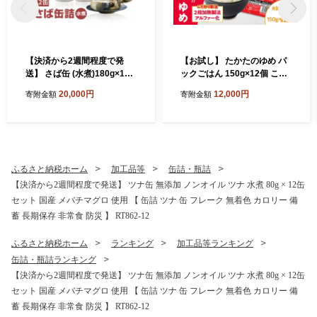
【決済から2週間程度で発
【お試し】 たかたのゆめ パ
送】 さば缶 (水煮)180g×12
ックごはん 150g×12個 こど
缶セット 計1,440g【 サバ缶
も食堂への支援付 【 パック
20,000円
12,000円
寄附金額
寄附金額
鯖 無添加 無着色 海産物 おつ
ライス 米 国産 お手軽 レンジ
まみ 備蓄 防災 食料 長期保存
簡単 便利 時短 非常食 備蓄
非常食 和尚印 】RT860-12
保存食 キャンプ 】 RT1719-
12
ふるさと納税ホーム
加工品等
缶詰・瓶詰
【決済から2週間程度で発送】 ツナ缶 無添加 ノンオイル ツナ 水煮 80g × 12缶
セット 国産 メバチマグロ 使用 【 缶詰 ツナ 缶 フレーク 無着色 カロリー 備
蓄 長期保存 非常食 防災 】 RT862-12
ふるさと納税ホーム
ランキング
加工品等ランキング
缶詰・瓶詰ランキング
【決済から2週間程度で発送】 ツナ缶 無添加 ノンオイル ツナ 水煮 80g × 12缶
セット 国産 メバチマグロ 使用 【 缶詰 ツナ 缶 フレーク 無着色 カロリー 備
蓄 長期保存 非常食 防災 】 RT862-12