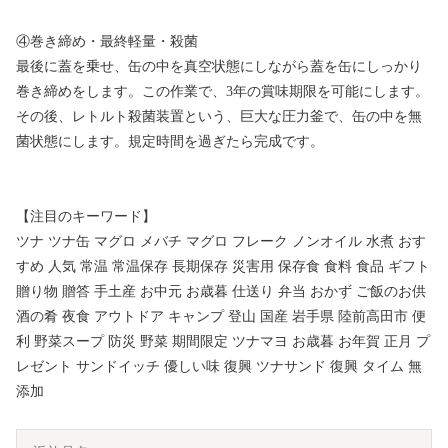
④巻き締め・最終軽量・殺菌
最後に蓋を乗せ、缶の中を真空状態にしながら蓋を缶にしっかり
巻き締めをします。この作業で、3年の賞味期限を可能にします。
その後、レトルト殺菌装置という、巨大な圧力釜で、缶の中を無
菌状態にします。規定時間を過ぎたら完成です。
【注目のキーワード】
ツナ ツナ缶 マグロ メバチ マグロ フレーク ノンオイル 水煮 おす
すめ 人気 常温 常温保存 長期保存 災害用 保存食 食料 食品 ギフト
贈り物 贈答 手土産 お中元 お歳暮 仕送り 弁当 おかず ご飯のお供
酒の肴 夜食 アウトドア キャンプ 登山 国産 岩手県 陸前高田市 便
利 野菜スープ 防災 野菜 期間限定 ツナマヨ お歳暮 お年賀 正月 プ
レゼント サンドイッチ 優しい味 復興 ツナサンド 復興 タイム 無
添加