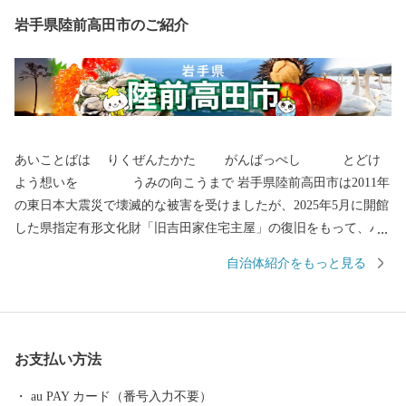
岩手県陸前高田市のご紹介
あいことばは りくぜんたかた がんばっぺし とどけ
よう想いを うみの向こうまで 岩手県陸前高田市は2011年
の東日本大震災で壊滅的な被害を受けましたが、2025年5月に開館
した県指定有形文化財「旧吉田家住宅主屋」の復旧をもって、ハ
ード整備は終了いたしました。 全国各地から陸前高田市へご支援
自治体紹介をもっと見る
いただき、お礼申し上げます。 〇陸前高田市の魅力 春は桜、気仙
川での渓流魚釣り、自然の中で温かな日差しを受け、 夏は山車が
ぶつかる七夕、白砂青松の高田松原、 秋はりんごやブドウ、秋の
味覚に舌鼓み。各地で黄金の稲穂が揺れています。 冬は雪も少な
お支払い方法
く過ごしやすく、虎舞いで新年を祝います。 四季折々の陸前高田
へ、ぜひ一度お越しください。 〇ふるさと納税を通じて障がい者
au PAY カード（番号入力不要）