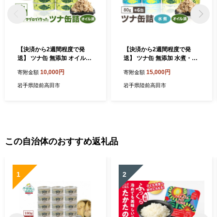
【決済から2週間程度で発
【決済から2週間程度で発
送】 ツナ缶 無添加 オイル漬
送】 ツナ缶 無添加 水煮・オ
け 80g×8缶 セット 国産 メバ
イル漬 12缶 ( 80g×各6缶 ) 国
10,000円
15,000円
寄附金額
寄附金額
チマグロ 使用 【 ツナ 缶 フ
産 メバチマグロ 使用 【 ツナ
レーク 無着色 大容量 備蓄 長
缶 フレーク 無着色 大容量 備
岩手県陸前高田市
岩手県陸前高田市
期保存 非常食 防災グッズ 】
蓄 長期保存 非常食 防災グッ
RT863-08
ズ セット 】 RT864-12
この自治体のおすすめ返礼品
1
2