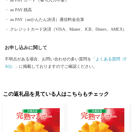
au PAY カード（番号入力不要）
ほとんど改良されずにきた御崎馬は、在来馬としての純血が高く
au PAY 残高
保たれています。 また、野生のモウコノウマが絶滅したといわれ
る今日、アジア最後の純粋な野生馬の遺伝子を受け継ぐ存在とし
au PAY（auかんたん決済）通信料金合算
ても世界的に注目されています。 ■□
クレジットカード決済（VISA、Master、JCB、Diners、AMEX）
■…………………………………………………… お礼の品・証明書
等のお問い合わせはこちらへ 串間市ふるさと納税サポート室 mail:
お申し込みに関して
support@kushima.furusato-lg.jp TEL:050-5538-7984 営業日のご案
内 平日9時～18時 ※土日祝日、GW、年末年始は休業となります
不明点がある場合、お問い合わせの多い質問を
「よくある質問（F
……………………………………………………■□■
AQ）」
に掲載しておりますのでご確認ください。
この返礼品を見ている人はこちらもチェック