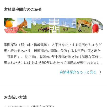
宮崎県串間市のご紹介
串間探訪（都井岬・御崎馬編） 太平洋を北上する黒潮がちょうど
東へ折れるあたり 日南海岸の南端に位置する太平洋に突き出た
「都井岬」。 長さ4㎞、幅2㎞の年中潮風が吹き抜け温暖な気候に
恵まれたそこには およそ300年にわたって御崎馬が野生のままに
のびやかにくらしています。 太平洋に突き出たこの岬のほぼ全体
自治体紹介をもっと見る
に広がる御崎牧（みさきまき）に御崎馬は暮らしています。 御崎
馬は、北海道の道産子や長野県の木曾馬などとともに日本在来馬
と呼ばれています。 日本在来馬は今からおよそ2,000年前に、中国
大陸から伝わった蒙古馬の血を引き、そのルーツは中央アジアか
お支払い方法
らモンゴルにかけて生息していたモウコノウマまでさかのぼると
言われています。 中でも都井岬という陸の孤島のような場所で、