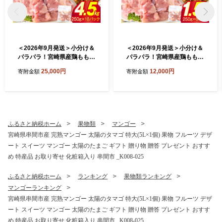
＜2026年9月発送＞小分け＆
＜2026年9月発送＞小分け＆
パラパラ！宮崎県産鶏ももカ
パラパラ！宮崎県産鶏ももカ
ット合計4.5kg 肉 お肉 鶏肉
ット合計1.5kg 肉 お肉 鶏肉
25,000円
12,000円
寄附金額
寄附金額
鶏 パック 精肉 鶏モモ もも肉
鶏 パック 精肉 鶏モモ もも肉
小分け 鳥肉 宮崎県産 人気 贈
小分け 鳥肉 宮崎県産 人気 贈
り物 おすそ分け 宮崎県 串間
り物 おすそ分け 宮崎県 串間
市 _K043-012-2609
市 _K043-006-2609
ふるさと納税ホーム
果物類
マンゴー
宮崎県串間市産 完熟マンゴー 太陽のタマゴ 特大(5L×1個) 果物 フルーツ デザ
ート スイーツ マンゴー 太陽のたまご ギフト 贈り物 贈答 プレゼント おすす
め 特産品 お取り寄せ 化粧箱入り 串間市 _K008-025
ふるさと納税ホーム
ランキング
果物類ランキング
マンゴーランキング
宮崎県串間市産 完熟マンゴー 太陽のタマゴ 特大(5L×1個) 果物 フルーツ デザ
ート スイーツ マンゴー 太陽のたまご ギフト 贈り物 贈答 プレゼント おすす
め 特産品 お取り寄せ 化粧箱入り 串間市 _K008-025