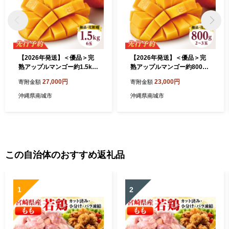
【2026年発送】＜優品＞完
【2026年発送】＜優品＞完
熟アップルマンゴー約1.5kg
熟アップルマンゴー約800g
（化粧箱）6玉 I アップルマ
（化粧箱）2玉～3玉 I アップ
27,000円
23,000円
寄附金額
寄附金額
ンゴー あっぷるまんごー マ
ルマンゴー あっぷるまんご
ンゴー まんごー フルーツ 完
ー マンゴー まんごー フルー
沖縄県南城市
沖縄県南城市
熟 ギフト1500g 1.5kg 沖縄
ツ 完熟 ギフト 800g 沖縄県
県 南城市 ふるさと納税
南城市 ふるさと納税
この自治体のおすすめ返礼品
1
2