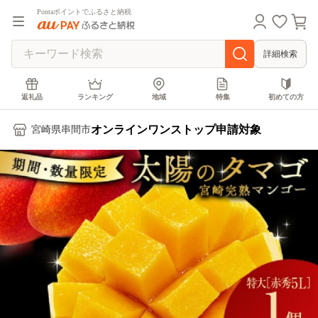
Pontaポイントでふるさと納税
詳細検索
返礼品
ランキング
地域
特集
初めての方
オンラインワンストップ申請対象
宮崎県串間市