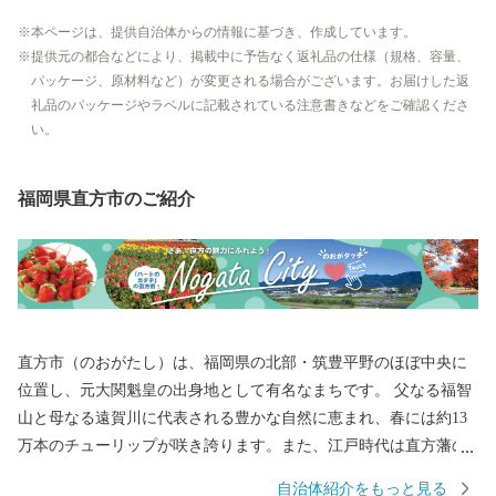
本ページは、提供自治体からの情報に基づき、作成しています。
提供元の都合などにより、掲載中に予告なく返礼品の仕様（規格、容量、
パッケージ、原材料など）が変更される場合がございます。お届けした返
礼品のパッケージやラベルに記載されている注意書きなどをご確認くださ
い。
福岡県直方市のご紹介
直方市（のおがたし）は、福岡県の北部・筑豊平野のほぼ中央に
位置し、元大関魁皇の出身地として有名なまちです。 父なる福智
山と母なる遠賀川に代表される豊かな自然に恵まれ、春には約13
万本のチューリップが咲き誇ります。また、江戸時代は直方藩の
城下町として、明治以降は石炭業や鉄工業で筑豊炭田の中心都市
自治体紹介をもっと見る