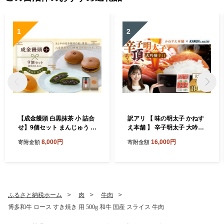
1
2
【成金饅頭 白黒抹茶 小 詰合
訳アリ 【 味の明太子 かねす
せ】9個セット まんじゅう 饅
え本舗 】 辛子明太子 大吟醸
頭 和菓子 お菓子 福岡県 直方
旨口 「 頂 」 大切子 小分け 4
8,000円
16,000円
寄附金額
寄附金額
市
パック 計約1kg 明太子 辛子
めんたいこ たらこ 海鮮 魚介
類 魚介 惣菜 ご飯のお供 おつ
まみ 冷凍
ふるさと納税ホーム
肉
牛肉
博多和牛 ロース すき焼き 用 500g 和牛 国産 スライス 牛肉