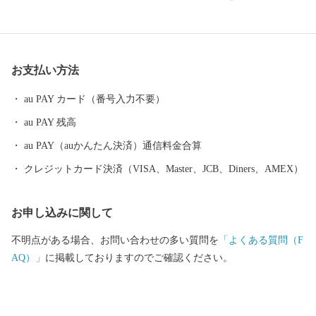
として栄えるなど、深い歴史も息づいています。 自然と歴史が織
り成す直方市。あなたの温かいご支援を、心よりお待ちしており
ます。 ※令和元年6月以降、総務省によるふるさと納税の見直し
により、直方市内に住所を有する方に対して返礼品の送付はでき
お支払い方法
ません。何卒、ご理解のほどお願い申し上げます。
au PAY カード（番号入力不要）
au PAY 残高
au PAY（auかんたん決済）通信料金合算
クレジットカード決済（VISA、Master、JCB、Diners、AMEX）
お申し込みに関して
不明点がある場合、お問い合わせの多い質問を
「よくある質問（F
AQ）」
に掲載しておりますのでご確認ください。