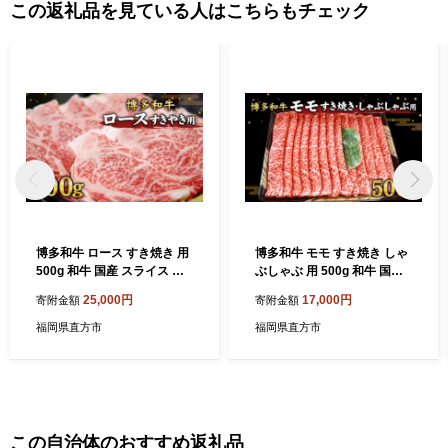
この返礼品を見ている人はこちらもチェック
博多和牛 ロース すき焼き 用
博多和牛 モモ すき焼き しゃ
500g 和牛 国産 スライス 牛
ぶしゃぶ 用 500g 和牛 国産
肉
スライス
25,000円
17,000円
寄附金額
寄附金額
福岡県直方市
福岡県直方市
この自治体のおすすめ返礼品