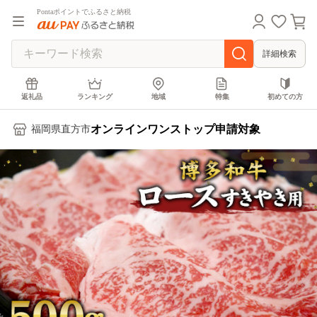
Pontaポイントでふるさと納税
詳細検索
返礼品
ランキング
地域
特集
初めての方
オンラインワンストップ申請対象
福岡県直方市