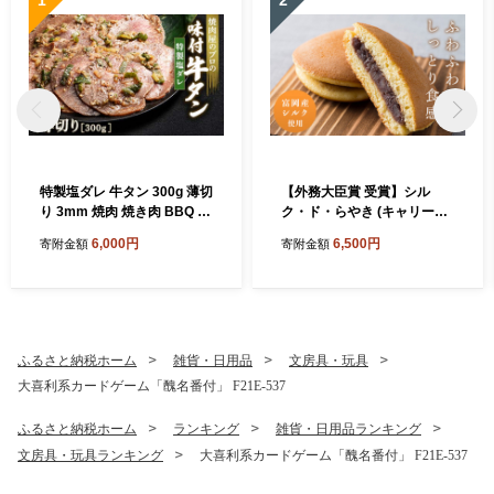
特製塩ダレ 牛タン 300g 薄切
【外務大臣賞 受賞】シル
り 3mm 焼肉 焼き肉 BBQ キ
ク・ド・らやき (キャリー箱
ャンプ 味付き 冷凍焼肉 牛た
5個入り) 富岡産シルク入り
6,000円
6,500円
寄附金額
寄附金額
ん スライス 冷凍 牛肉 群馬県
どらやき 銘菓 まゆ菓優 田島
富岡市 職人味付け F21E-146
屋 ご当地 お菓子 和菓子 ふわ
ふわ しっとり シルク 食品 F
21E-579
ふるさと納税ホーム
雑貨・日用品
文房具・玩具
大喜利系カードゲーム「醜名番付」 F21E-537
ふるさと納税ホーム
ランキング
雑貨・日用品ランキング
文房具・玩具ランキング
大喜利系カードゲーム「醜名番付」 F21E-537