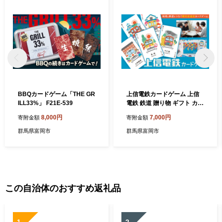
BBQカードゲーム「THE GR
上信電鉄カードゲーム 上信
ILL33%」 F21E-539
電鉄 鉄道 贈り物 ギフト カー
ド ゲーム F20E-861
8,000円
7,000円
寄附金額
寄附金額
群馬県富岡市
群馬県富岡市
この自治体のおすすめ返礼品
1
2