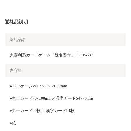
返礼品説明
返礼品名
大喜利系カードゲーム「醜名番付」 F21E-537
内容量
●パッケージW119×D38×H77mm
●力士カード70×108mm／漢字カード54×70mm
●力士カード20枚／ 漢字カード91枚
●紙