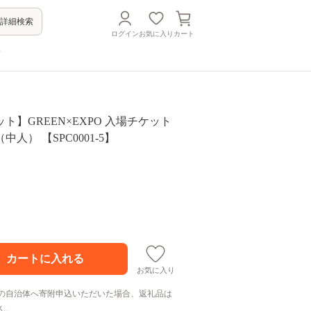
詳細検索
ログイン
お気に入り
カート
方
ト】GREEN×EXPO 入場チケット
人） 【SPC0001-5】
お気に入り
の自治体へ寄附申込いただいた場合、返礼品は
ん。