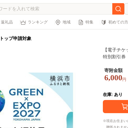
返礼品
ランキング
地域
特集
初めての
トップ申請対象
【電子チケッ
特別割引券（中
寄附金額
6,000
円
在庫: あり
現在お住まい
贈答されませ