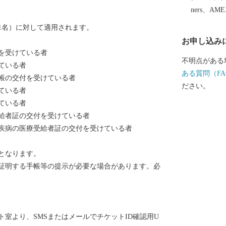
に、ふるさと
ners、AM
ただけるよう
1名）に対して適用されます。
す。 横浜市
お申し込み
身近に感じて
を受けている者
にお礼の品を
不明点がある
ている者
の品はお贈り
ある質問（FA
帳の交付を受けている者
らのご寄附に
ださい。
ている者
ん。ご了承ください。） 【
ている者
品、寄附金受
給者証の交付を受けている者
と納税全般 
疾病の医療受給者証の交付を受けている者
050-5538-7986
営業時間：平
となります。
始は休業となります ◆寄附金の税
証明する手帳等の提示が必要な場合があります。必
の控除：お住
除：お住まいを管轄の税
納税」総務大
和７年９月2
室より、SMSまたはメールでチケットID確認用U
対象となる地