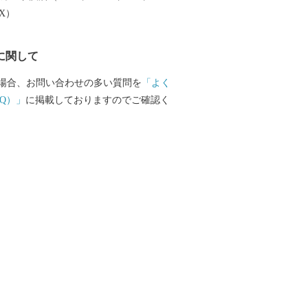
納税制度を通じて横浜の魅力を感じてい
EX）
、返礼品（お礼の品）を取り揃えていま
への「ふるさと納税」を通じて、横浜を
に関して
ください！ （※横浜市外在住の個人の方
お贈りします。横浜市在住の方にはお礼
場合、お問い合わせの多い質問を
「よく
できません。また、法人・組織・団体か
Q）」
に掲載しておりますのでご確認く
おいては、お礼の品をお贈り出来ませ
お問い合わせ先】 ◆返礼
領証明書、ワンストップ申請等、ふるさ
横浜市ふるさと納税サポート室 TEL：
 Mail:support@yokohama.furusato-lg.jp
日9時～18時 ※土日祝日、GW、年末年
額控除制度 住民税
まいの市区町村の税務課へ 所得税の控
務署へ ◆横浜市の「ふるさと
臣からの指定について◆ 横浜市は、令
6日付で総務大臣から「ふるさと納税」の
方団体として指定されました。総務大臣