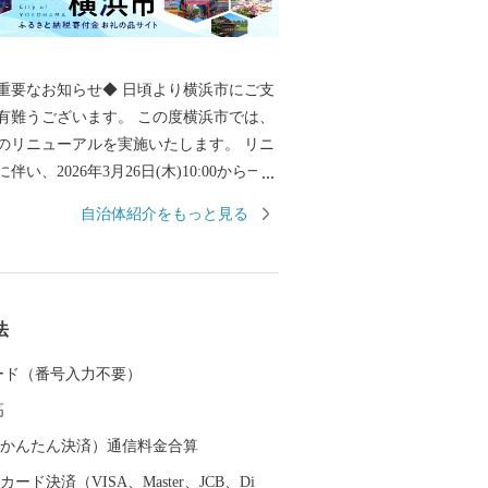
重要なお知らせ◆ 日頃より横浜市にご支
有難うございます。 この度横浜市では、
のリニューアルを実施いたします。 リニ
い、2026年3月26日(木)10:00から一定
付を停止させて頂きます。 2026年４月２
自治体紹介をもっと見る
00以降、作業が完了次第の再開を予定してお
不便をお掛けいたしますが、何卒ご理解の
申し上げます。 ******************
*************************************
法
させ、寄附者の方に寄附金の活用状況を
 カード（番号入力不要）
するなど、ふるさと納税制度本来の趣旨
高
を進めてきました。 今後もこの取組姿
ころはなく、より多くの方々に横浜市の
（auかんたん決済）通信料金合算
知っていただき、応援いただくととも
ード決済（VISA、Master、JCB、Di