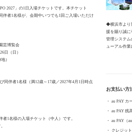
PO 2027」の1日入場チケットです。本チケット
同伴者1名様が、会期中いつでも1回ご入場いただけ
◆横浜市より
援を賜り誠に
管理システム
園芸博覧会
ューアル作業に伴
月26日（日）
期間、寄附受
跡地）
日(水)12:
ります。 ご
程、宜しくお願い
伴者1名様（満12歳～17歳／2027年4月1日時点
************
お支払い方
*********** 横浜市では、制度創設以来、寄附金の
使い道を充実
au PAY
丁寧にお伝え
au PAY 残
に則って取組
伴者1名様の入場チケット（中人）です。
勢に変わると
au PAY
す。
取組について
クレジットカ