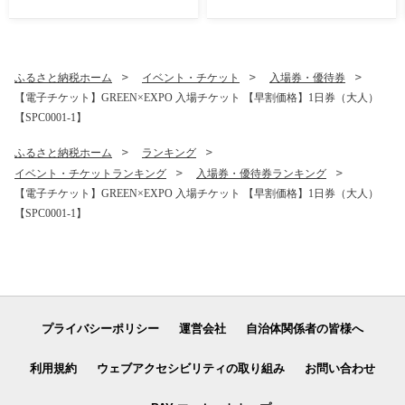
すめ 送料無料 掃除 便利 コン
水 スマート収納でワンタッ
パクト 高圧洗浄機 ポータブ
チ接続で掃除に便利｜神奈川
ル清掃 泡洗浄 家事ラク ベラ
県横浜市
ンダ掃除
ふるさと納税ホーム
イベント・チケット
入場券・優待券
【電子チケット】GREEN×EXPO 入場チケット 【早割価格】1日券（大人）
【SPC0001-1】
ふるさと納税ホーム
ランキング
イベント・チケットランキング
入場券・優待券ランキング
【電子チケット】GREEN×EXPO 入場チケット 【早割価格】1日券（大人）
【SPC0001-1】
プライバシーポリシー
運営会社
自治体関係者の皆様へ
利用規約
ウェブアクセシビリティの取り組み
お問い合わせ