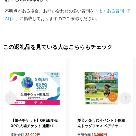
た、法人・組織・団体からのご寄附においては、お礼の品をお贈
り出来ません。ご了承ください。） 【お問い合わせ先】 ◆返礼
不明点がある場合、お問い合わせの多い質問を
「よくある質問（F
品、寄附金受領証明書、ワンストップ申請等、ふるさと納税全般
AQ）」
に掲載しておりますのでご確認ください。
横浜市ふるさと納税サポート室 TEL：050-5538-7986 Mail:su
pport@yokohama.furusato-lg.jp 営業時間：平日9時～18時 ※土日
祝日、GW、年末年始は休業となります ◆寄附金の税額控除制度
住民税の控除：お住まいの市区町村の税務課へ 所得税の控
この返礼品を見ている人はこちらもチェック
除：お住まいを管轄の税務署へ ◆横浜市の「ふるさと納税」総務
大臣からの指定について◆ 横浜市は、令和７年９月26日付で総
務大臣から「ふるさと納税」の対象となる地方団体として指定さ
れました。総務大臣の指定により、横浜市へのふるさと納税は、
所得税と個人住民税の控除対象となります。
【電子チケット】GREEN×E
愛犬と楽しむイベント！長和
XPO 入場チケット 通期パス
んドッグフェス ペアチケッ
（小人） 【SPC0001-9】
ト ＜大人1人＋ワンちゃん1
22,000円
13,000円
寄附金額
寄附金額