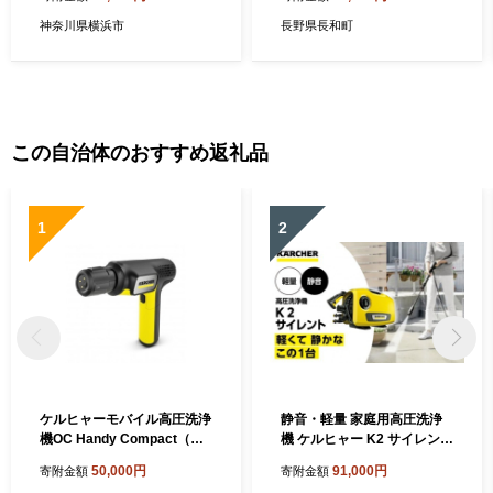
匹＞ 入場優待券
神奈川県横浜市
長野県長和町
この自治体のおすすめ返礼品
1
2
ケルヒャーモバイル高圧洗浄
静音・軽量 家庭用高圧洗浄
機OC Handy Compact（ハ
機 ケルヒャー K2 サイレント
ンディエア） 神奈川県 横浜
フォームノズル付きで洗車も
50,000円
91,000円
寄附金額
寄附金額
市 生活家電 日用品 人気 おす
簡単 水道ホース比約70%節