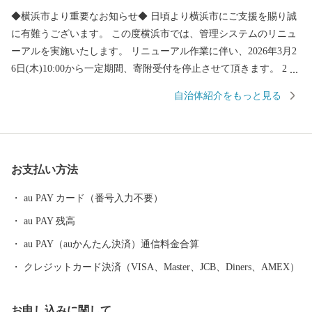
◆横浜市より重要なお知らせ◆ 日頃より横浜市にご支援を賜り誠
に有難うございます。 この度横浜市では、管理システムのリニュ
ーアルを実施いたします。 リニューアル作業に伴い、2026年3月2
6日(木)10:00から一定期間、寄附受付を停止させて頂きます。 202
6年４月２日(水)12:00以降、作業が完了次第の再開を予定しており
自治体紹介をもっと見る
ます。 ご不便をお掛けいたしますが、何卒ご理解の程、宜しくお
願い申し上げます。 ****************************************
************************************** 横浜市では、制度創
設以来、寄附金の使い道を充実させ、寄附者の方に寄附金の活用
お支払い方法
状況を丁寧にお伝えするなど、ふるさと納税制度本来の趣旨に則
って取組を進めてきました。 今後もこの取組姿勢に変わるとこ
au PAY カード（番号入力不要）
ろはなく、より多くの方々に横浜市の取組について知っていただ
au PAY 残高
き、応援いただくとともに、ふるさと納税制度を通じて横浜の魅
力を感じていただけるよう、返礼品（お礼の品）を取り揃えてい
au PAY（auかんたん決済）通信料金合算
ます。 横浜市への「ふるさと納税」を通じて、横浜を身近に感
クレジットカード決済（VISA、Master、JCB、Diners、AMEX）
じてください！ （※横浜市外在住の個人の方にお礼の品をお贈り
します。横浜市在住の方にはお礼の品はお贈りできません。ま
お申し込みに関して