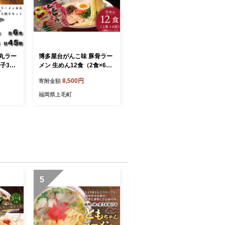
白丸ラー
博多屋台がんこ味 豚骨ラー
子3袋
メン 生めん12食（2食×6）
ン】
PC1605
8,500円
寄附金額
福岡県上毛町
5
6