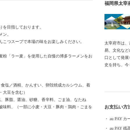
福岡県太宰
くりを目指しております。
メン。
んこつスープで本場の味をお楽しみください。
太宰府市は、
易、文化など
麦粉「ラー麦」を使用した自慢の博多ラーメンをお
口として発展
史を持ち、今
水城跡、観世
や名所が存在
、食塩／酒精、かんすい、卵殻焼成カルシウム、着
人公や菅原道
・大豆を含む）
のグルメやス
塩、豚脂、醤油、砂糖、香辛料、ごま油、なたね
府の魅力を融
お支払い方
酸味料、（一部に小麦・大豆・豚肉・鶏肉・ごまを
まう人も訪れ
すめています
au PAY
ます。
au PAY 残