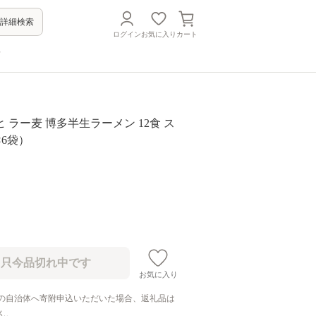
詳細検索
ログイン
お気に入り
カート
方
 ラー麦 博多半生ラーメン 12食 ス
×6袋）
お気に入り
の自治体へ寄附申込いただいた場合、返礼品は
ん。