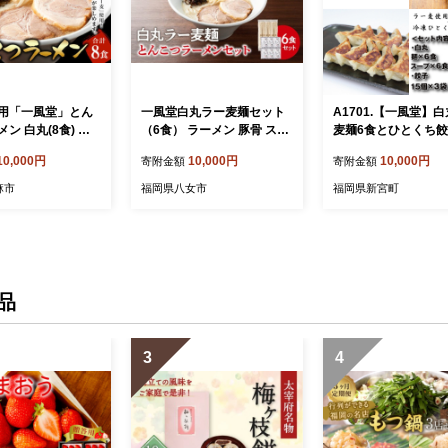
用「一風堂」とん
一風堂白丸ラー麦麺セット
A1701.【一風堂】
ン 白丸(8食) 一
（6食） ラーメン 豚骨 スー
麦麺6食とひとくち餃
 らーめん 豚骨 と
プ 麺 セット ラー麦 福岡
セット【豚骨ラーメ
10,000円
10,000円
10,000円
寄附金額
寄附金額
豚骨スープ ストレー
麻市
福岡県八女市
福岡県新宮町
品
3
4