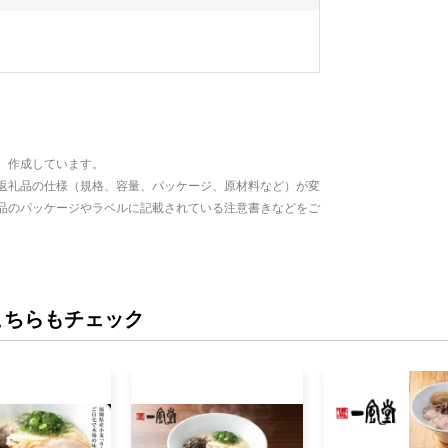
、作成しています。
返礼品の仕様（規格、容量、パッケージ、原材料など）が変
品のパッケージやラベルに記載されている注意書きなどをご
こちらもチェック