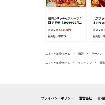
福岡のリッチなフルーツ 4
【アフタ
回 定期便 【2026年10月下
まおう 約
旬～2027年1月下旬発送予
上旬～2
54,000円
寄附金額
寄附金額
定】 フルーツ 果実 果物 秋
予定】 い
王 甘うぃ あまおう 柿 キウ
粧箱入り
福岡県太宰府市
福岡県太
イ いちご
ふるさと納税ホーム
麺類
ラーメン
ふるさと納税ホーム
ランキング
麺
プライバシーポリシー
運営会社
自治