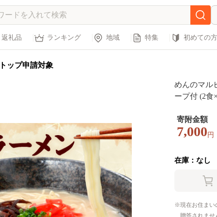
返礼品
ランキング
地域
特集
初めての
トップ申請対象
めんのマルヒ
ープ付 (2食
寄附金額
7,000
円
在庫：なし
現在お住まい
贈答されませ