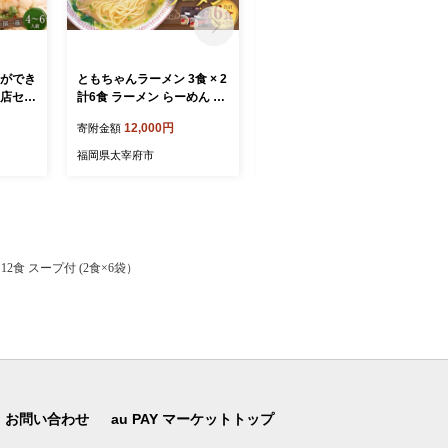
列ができ
ともちゃんラーメン 3食 × 2
リンゴアメ プレーン ・ ホ
3店セッ
計6食 ラーメン らーめん 拉
ワイトチョコ 各3個 セット
つ鍋楽天
麺 しょうゆとんこつ 醤油豚
計6個 りんご飴 リンゴ飴 林
12,000円
17,000円
寄附金額
寄附金額
人用セ
骨 醤油 豚骨 しょうゆ とん
檎飴 りんご リンゴ 林檎 フ
やま み
こつ 麺 スープ しょうゆと
ルーツ 飴 キャンディー 菓
福岡県太宰府市
福岡県太宰府市
一藤】
んこつスープ 屋台 ともちゃ
子 おやつ スイーツ デザー
醤油4
ん
ト 食べ比べ 林檎堂
比べ 国
モツ鍋
2食 スープ付 (2食×6袋）
お問い合わせ
au PAY マーケットトップ