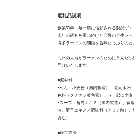
返礼品説明
創業53年、麺一筋に信頼される製品づ
永年の研究を重ね続けた自慢の半生ラー
博多ラーメンの細麺を旨味たっぷりのと
九州の大地がラーメンのために育んだ小
届けいたします。
■原材料
･めん：小麦粉（国内製造）、還元水飴
色料（クチナシ黄色素）、（一部に小麦
･スープ：畜肉エキス（国内製造）、食
油、酵母エキス／調味料（アミノ酸）、
含む）
■保存方法