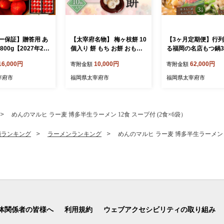
ー保証】贈答用 あ
【太宰府名物】 梅ヶ枝餅 10
【3ヶ月定期便】行
800g【2027年2月
個入り 餅 もち お餅 おもち
る福岡の名店もつ鍋
027年4月上旬発送
餡子 あんこ 焼餅 焼き餅 お
ト 3～6人前 元祖も
16,000円
10,000円
62,000円
寄附金額
寄附金額
ちご イチゴ 苺 化
菓子 おかし お土産 ギフト
地の元祖もつ鍋3～4
プレゼント おすすめ 冷凍
ット 博多もつ鍋おお
宰府市
福岡県太宰府市
福岡県太宰府市
そ味3人前 【もつ鍋
国産黒毛和牛もつ鍋 
～6人前 国産牛 食べ
産もつ ホルモン鍋 
めんのマルヒ ラー麦 博多半生ラーメン 12食 スープ付 (2食×6袋）
ホルモン 冷凍
類ランキング
ラーメンランキング
めんのマルヒ ラー麦 博多半生ラーメン 1
体関係者の皆様へ
利用規約
ウェブアクセシビリティの取り組み