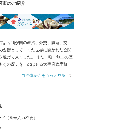
府市のご紹介
古より我が国の政治、外交、防衛、交
の要衝として、また世界に開かれた玄関
を遂げて来ました。 また、唯一無二の歴
もその歴史をしのばせる大宰府政庁跡、
音寺、太宰府天満宮などの数多くの史跡
自治体紹介をもっと見る
する誇り高き国際観光都市です。 大伴旅
真公に代表される古からの大宰府と最新
イーツ、子どもの居場所など現代の太宰
合させた「令和の都だざいふ」として住
法
る人もともに慶び合えるまちづくりをす
。 皆さまの応援をよろしくお願いいたし
 カード（番号入力不要）
高