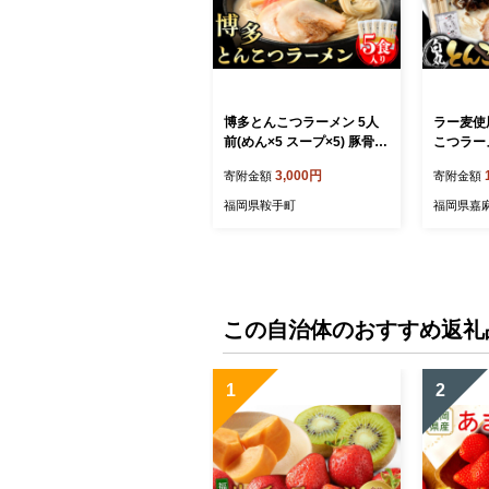
博多とんこつラーメン 5人
ラー麦使
前(めん×5 スープ×5) 豚骨
こつラーメ
とんこつ ラーメン 送料無料
風堂 白丸
3,000円
寄附金額
寄附金額
《30日以内に出荷予定(土日
んこつ 
祝除く)》 福岡県 鞍手郡 鞍
ト麺
福岡県鞍手町
福岡県嘉
手町 スープ付き 半生ラーメ
ン ラー麦麺 ラーメン 拉麵
この自治体のおすすめ返礼
1
2