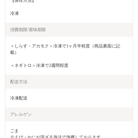
【保存方法】
冷凍
消費期限/賞味期限
＜しらす・アカモク＞冷凍で1ヶ月半程度（商品裏面に記
載）
＜ネギトロ＞冷凍で2週間程度
配送方法
冷凍配送
アレルゲン
ごま

※えび・かにが混ざる漁法で漁獲しております。