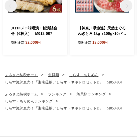
メロ×メロ味噌漬・粕漬詰合
【神奈川県漁連】天然まぐろ
せ（6枚入） M012-007
ねぎとろ 1kg（100g×10パッ
ク）【12月お届け】 M077-
32,000円
18,000円
寄附金額
寄附金額
015-02-12
ふるさと納税ホーム
魚貝類
しらす・ちりめん
しらす漁師直売！「湘南釜揚げしらす・ネギトロセットD」 M050-004
ふるさと納税ホーム
ランキング
魚貝類ランキング
しらす・ちりめんランキング
しらす漁師直売！「湘南釜揚げしらす・ネギトロセットD」 M050-004