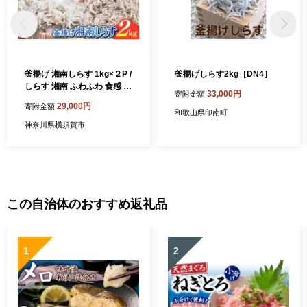
釜揚げ 湘南しらす 1kg×２P /
釜揚げしらす2kg［DN4］
しらす 湘南 ふわふわ 食感 冷
33,000円
寄附金額
凍 国産 シラス お取り寄せ 人
29,000円
寄附金額
気 大容量 佐島 横須賀 かなが
和歌山県印南町
わブランド 神奈川県【平敏
神奈川県横須賀市
丸】 [AKEZ004]
この自治体のおすすめ返礼品
1
2