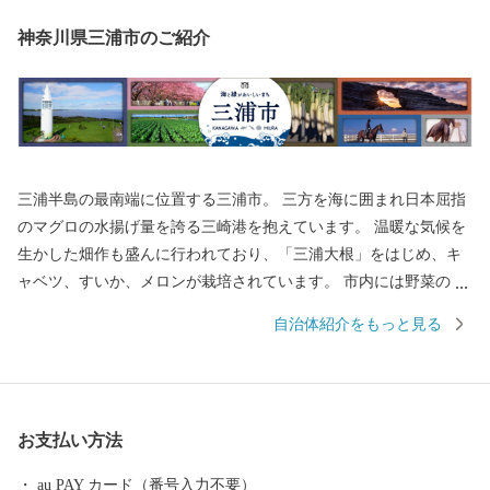
神奈川県三浦市のご紹介
三浦半島の最南端に位置する三浦市。 三方を海に囲まれ日本屈指
のマグロの水揚げ量を誇る三崎港を抱えています。 温暖な気候を
生かした畑作も盛んに行われており、「三浦大根」をはじめ、キ
ャベツ、すいか、メロンが栽培されています。 市内には野菜の直
売所や、新鮮な魚介類を食べることができるお店がたくさんあり
自治体紹介をもっと見る
ますので、お買い物やお散歩もお楽しみいただけます。 また、食
だけではなく、クルーズやダイビング、SUPなど、海のレジャー
も体験することができます。 ※三浦市内に在住の方へ 総務省通知
により、市民の方へ返礼品をお送りすることが禁止されました。
お支払い方法
ふるさと納税による寄附金控除はできますが、返礼品はお送りい
たしませんので、ご了承ください。
au PAY カード（番号入力不要）