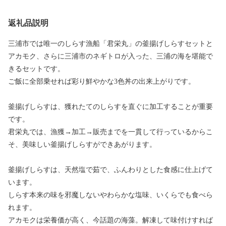
返礼品説明
三浦市では唯一のしらす漁船「君栄丸」の釜揚げしらすセットと
アカモク、さらに三浦市のネギトロが入った、三浦の海を堪能で
きるセットです。
ご飯に全部乗せれば彩り鮮やかな3色丼の出来上がりです。
釜揚げしらすは、獲れたてのしらすを直ぐに加工することが重要
です。
君栄丸では、漁獲→加工→販売までを一貫して行っているからこ
そ、美味しい釜揚げしらすができあがります。
釜揚げしらすは、天然塩で茹で、ふんわりとした食感に仕上げて
います。
しらす本来の味を邪魔しないやわらかな塩味、いくらでも食べら
れます。
アカモクは栄養価が高く、今話題の海藻。解凍して味付けすれば