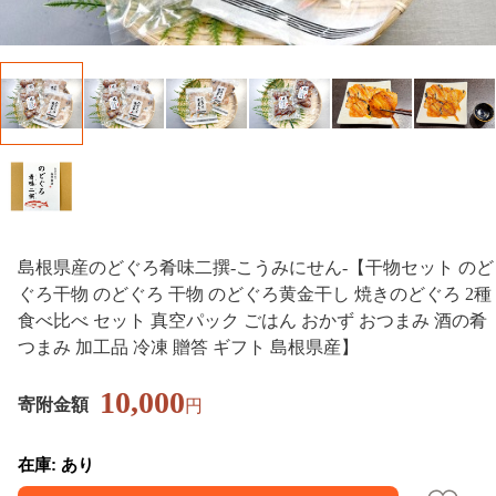
島根県産のどぐろ肴味二撰-こうみにせん-【干物セット のど
ぐろ干物 のどぐろ 干物 のどぐろ黄金干し 焼きのどぐろ 2種
食べ比べ セット 真空パック ごはん おかず おつまみ 酒の肴
つまみ 加工品 冷凍 贈答 ギフト 島根県産】
10,000
寄附金額
円
在庫: あり