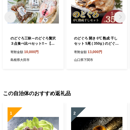
のどぐろ三昧～のどぐろ贅沢
のどぐろ 開き 0℃ 熟成 干し
３点食べ比べセット!!～【干
セット 5尾 ( 350g ) のどぐろ
物セット のどぐろ一夜干し
開き干し アカムツ 干物 魚介
10,000円
13,000円
寄附金額
寄附金額
のどぐろ 一夜干し のどぐろ
海鮮 冷凍 贈答 贈り物 高級
黄金干し 焼きのどぐろ 3種
ご飯のお供 ひもの 魚 脂 とろ
島根県大田市
山口県下関市
食べ比べ セット 真空パック
ける 旨み おつまみ 肴 ギフト
ごはん おかず おつまみ 酒の
お歳暮 ギフト 父の日 ギフト
肴 つまみ 加工品 冷凍 贈答
敬老の日 国産 下関 産 人気
ギフト】
山賀 山口
この自治体のおすすめ返礼品
1
2