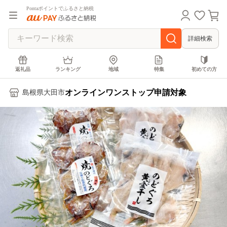
Pontaポイントでふるさと納税
詳細検索
返礼品
ランキング
地域
特集
初めての方
オンラインワンストップ申請対象
島根県大田市