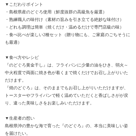
▼こだわりポイント
・島根県産のどぐろ使用（鮮度抜群の高級魚を厳選）
・熟練職人の味付け（素材の旨みを引き立てる絶妙な味付け）
・どれも調理は簡単（焼くだけ・温めるだけで専門店級の味）
・食べ比べが楽しい2種セット（贈り物にも、ご家庭のごちそうに
も最適）
▼食べ方やレシピ
『のどぐろ黄金干し』は、フライパンに少量の油をひき、弱火～
中火程度で両面に焼き色が着くまで焼くだけでお召し上がりいた
だけます。
『焼のどぐろ』は、そのままでもお召し上がりいただけますが、
トースターやフライパンで軽く温めていただくと香ばしさがが戻
り、違った美味しさをお楽しみいただけます。
▼生産者の想い
島根県沖の豊かな海で育った『のどぐろ』の、本当に美味しい姿
を届けたい。