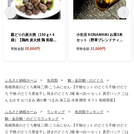
親どりの炭火焼（150ｇ×４
小生活 KONAMAIKI お茶3本
袋）【鶏肉 炭火焼 鶏 長期飼
セット（野草ブレンドティ
育 焼き鳥 真空パック 真空 冷
ー）【野草茶 セット 3種 お
20,000円
31,000円
寄附金額
寄附金額
凍 国産 島根県 大田市】
茶 ティーバック 健康茶 ノン
カフェイン 飲み比べ 贈答用
母の日 ギフト 贈り物 詰め合
わせ】
ふるさと納税ホーム
魚貝類
鯛・金目鯛・のどぐろ
島根県産のどぐろ肴味二撰-こうみにせん-【干物セット のどぐろ干物 のどぐ
ろ 干物 のどぐろ黄金干し 焼きのどぐろ 2種 食べ比べ セット 真空パック ごは
ん おかず おつまみ 酒の肴 つまみ 加工品 冷凍 贈答 ギフト 島根県産】
ふるさと納税ホーム
ランキング
魚貝類ランキング
鯛・金目鯛・のどぐろランキング
島根県産のどぐろ肴味二撰-こうみにせん-【干物セット のどぐろ干物 のどぐ
ろ 干物 のどぐろ黄金干し 焼きのどぐろ 2種 食べ比べ セット 真空パック ごは