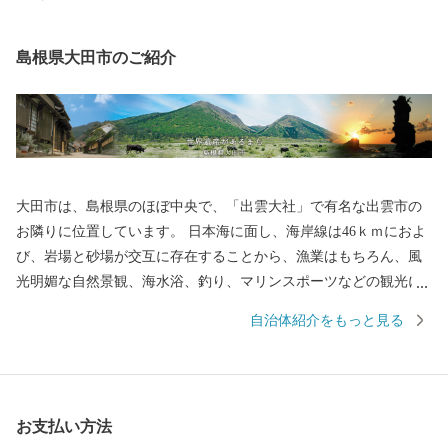
島根県大田市のご紹介
大田市は、島根県のほぼ中央で、「出雲大社」で有名な出雲市の
お隣りに位置しています。 日本海に面し、海岸線は46ｋｍにおよ
び、岩場と砂場が交互に存在することから、漁業はもちろん、風
光明媚な自然景観、海水浴、釣り、マリンスポーツなどの観光に
適しています。 また世界遺産となった石見銀山遺跡、大山隠岐国
自治体紹介をもっと見る
立公園に属する三瓶山や多くの温泉があります。 世界遺産「石見
銀山遺跡」をシンボルに産業・歴史・文化・自然など豊富にある
地域特性を活かしながら、魅力あるまちづくりに取り組んでいま
す。移住・定住促進にも力を入れています！
お支払い方法