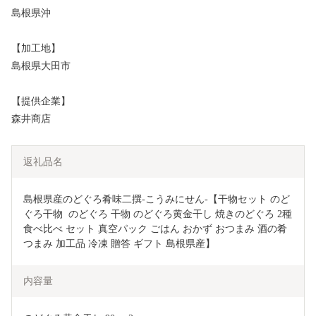
島根県沖
【加工地】
島根県大田市
【提供企業】
森井商店
返礼品名
島根県産のどぐろ肴味二撰-こうみにせん-【干物セット のど
ぐろ干物  のどぐろ 干物 のどぐろ黄金干し 焼きのどぐろ 2種 
食べ比べ セット 真空パック ごはん おかず おつまみ 酒の肴 
つまみ 加工品 冷凍 贈答 ギフト 島根県産】
内容量