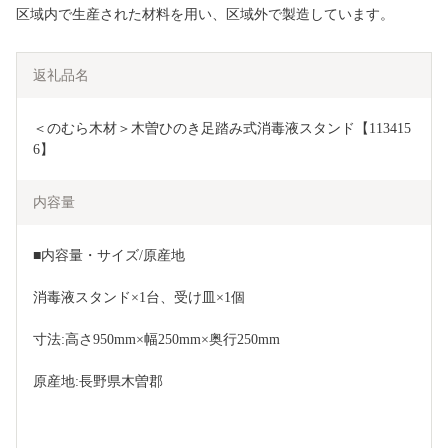
区域内で生産された材料を用い、区域外で製造しています。
返礼品名
＜のむら木材＞木曽ひのき足踏み式消毒液スタンド【113415
6】
内容量
■内容量・サイズ/原産地
消毒液スタンド×1台、受け皿×1個
寸法:高さ950mm×幅250mm×奥行250mm
原産地:長野県木曽郡