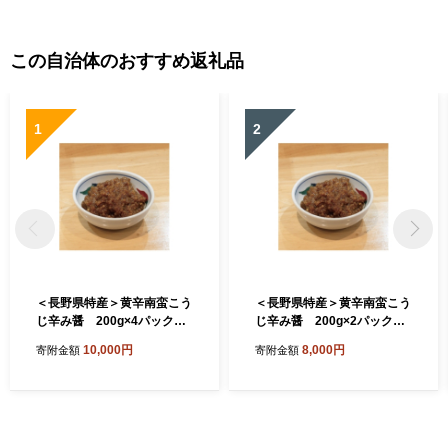
この自治体のおすすめ返礼品
1
2
＜長野県特産＞黄辛南蛮こう
＜長野県特産＞黄辛南蛮こう
じ辛み醤 200g×4パック【1
じ辛み醤 200g×2パック【1
695050】
695048】
10,000円
8,000円
寄附金額
寄附金額