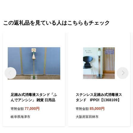
この返礼品を見ている人はこちらもチェック
足踏み式消毒液スタンド「ふ
ステンレス足踏み式消毒液ス
んでアンシン」 雑貨 日用品
タンド IPPO!【1368109】
77,000円
85,000円
寄附金額
寄附金額
岐阜県海津市
大阪府富田林市