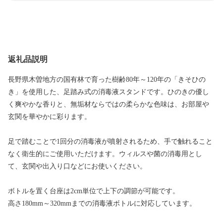
返礼品説明
長野県木曽地方の国有林で育った樹齢80年～120年の「きそひの
き」を使用した、足踏み式の消毒液スタンドです。ひのきの優し
く爽やかな香りと、無垢材ならではの柔らかな色味は、お部屋や
玄関を華やかに彩ります。
足で踏むことで1回分の消毒液が噴射されるため、手で触れること
なく衛生的にご使用いただけます。ウィルスや菌の消毒用とし
て、玄関や出入り口などにお使いください。
ボトルを置く台座は2cm単位で上下の調節が可能です。
高さ180mm～320mmまでの消毒液ボトルに対応しています。