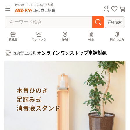
Pontaポイントでふるさと納税
詳細検索
返礼品
ランキング
地域
特集
初めての方
オンラインワンストップ申請対象
長野県上松町