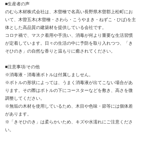
■生産者の声
のむら木材株式会社は、木曽檜で名高い長野県木曽郡上松町にお
いて、木曽五木(木曽檜・さわら・こうやまき・ねずこ・ひば)を主
体とした高品質の建築材を提供している会社です。
コロナ禍で、マスク着用や手洗い、消毒が何より重要な生活習慣
が定着しています。日々の生活の中に予防を取り入れつつ、「き
そひのき」の自然な香りと温もりに癒されてください。
■注意事項/その他
※消毒液・消毒液ボトルは付属しましせん。
※ボトルの形状によっては、うまく消毒液が出てこない場合があ
ります。その際はボトルの下にコースターなどを敷き、高さを微
調整してください。
※無垢の木材を使用しているため、木目や色味・節等には個体差
があります。
※「きそひのき」は柔らかいため、キズや水濡れにご注意くださ
い。