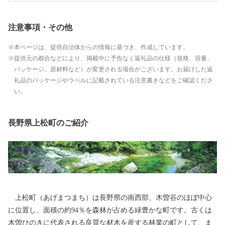
注意事項・その他
本ページは、提供自治体からの情報に基づき、作成しています。
提供元の都合などにより、掲載中に予告なく返礼品の仕様（規格、容量、
パッケージ、原材料など）が変更される場合がございます。お届けした返
礼品のパッケージやラベルに記載されている注意書きなどをご確認くださ
い。
長野県上松町のご紹介
上松町（あげまつまち）は長野県の南西部、木曽谷のほぼ中心
に位置し、面積の約94％を森林が占める緑豊かな町です。古くは
木曽ひのきに代表される良質な材木を産する林業の町として、ま