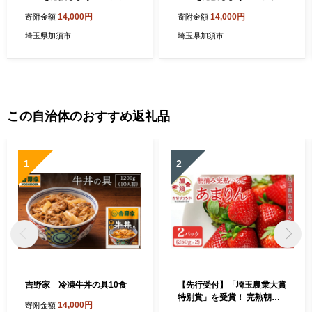
タオル タオル①
タオル タオル②
14,000円
14,000円
寄附金額
寄附金額
埼玉県加須市
埼玉県加須市
この自治体のおすすめ返礼品
1
2
吉野家 冷凍牛丼の具10食
【先行受付】「埼玉農業大賞
特別賞」を受賞！ 完熟朝摘
14,000円
寄附金額
み あまりん 250g×2 (8粒