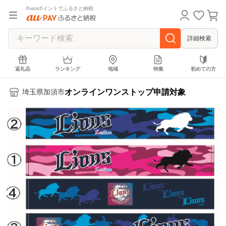
Pontaポイントでふるさと納税
詳細検索
返礼品
ランキング
地域
特集
初めての方
オンラインワンストップ申請対象
埼玉県加須市