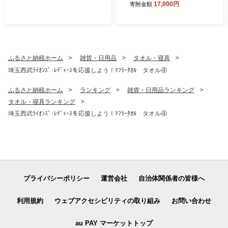
17,000円
寄附金額
～15粒) 【苺】 イチゴ おお
きい スイーツ あかい 果物 ふ
るさと納税 いちご うまい フ
ルーツ 期間限定 人気いちご
甘い いちご 旬 直送 おすすめ
いちご ストロベリー 苺ジャ
ふるさと納税ホーム
雑貨・日用品
タオル・寝具
ム いちご 好きのための いち
埼玉西武ﾗｲｵﾝｽﾞ･ﾚﾃﾞｨｰｽを応援しよう！ﾏﾌﾗｰﾀｵﾙ タオル④
ご
ふるさと納税ホーム
ランキング
雑貨・日用品ランキング
タオル・寝具ランキング
埼玉西武ﾗｲｵﾝｽﾞ･ﾚﾃﾞｨｰｽを応援しよう！ﾏﾌﾗｰﾀｵﾙ タオル④
プライバシーポリシー
運営会社
自治体関係者の皆様へ
利用規約
ウェブアクセシビリティの取り組み
お問い合わせ
au PAY マーケットトップ