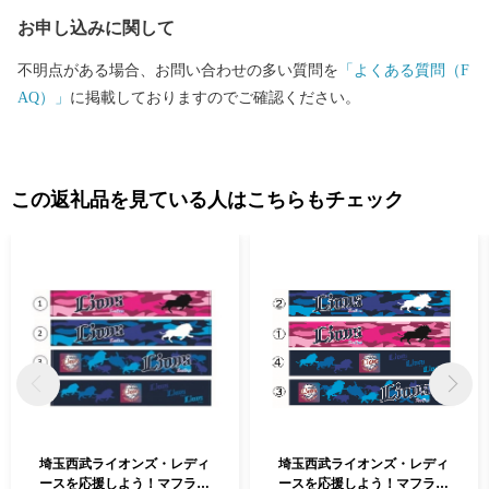
なく別途の行為となるため、ふるさと納税の返礼品は一時所得に
お申し込みに関して
該当します。 【個人情報の取り扱いについて】 お寄せいただいた
個人情報は、寄附金の受付、入金及び記念品発送に係る確認や連
不明点がある場合、お問い合わせの多い質問を
「よくある質問（F
絡に使用させていただきます。 また、加須市の情報を発信する際
AQ）」
に掲載しておりますのでご確認ください。
にも活用させていただきます。
この返礼品を見ている人はこちらもチェック
埼玉西武ライオンズ・レディ
埼玉西武ライオンズ・レディ
ースを応援しよう！マフラー
ースを応援しよう！マフラー