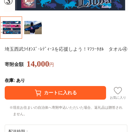
埼玉西武ﾗｲｵﾝｽﾞ･ﾚﾃﾞｨｰｽを応援しよう！ﾏﾌﾗｰﾀｵﾙ タオル④
14,000
寄附金額
円
在庫: あり
お気に入り
現在お住まいの自治体へ寄附申込いただいた場合、返礼品は贈答され
ません。
配送時期：