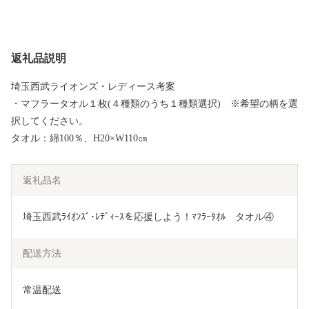
返礼品説明
埼玉西武ライオンズ・レディース考案
・マフラータオル１枚(４種類のうち１種類選択) ※希望の柄を選
択してください。
タオル：綿100％、H20×W110㎝
返礼品名
埼玉西武ﾗｲｵﾝｽﾞ･ﾚﾃﾞｨｰｽを応援しよう！ﾏﾌﾗｰﾀｵﾙ　タオル④
配送方法
常温配送