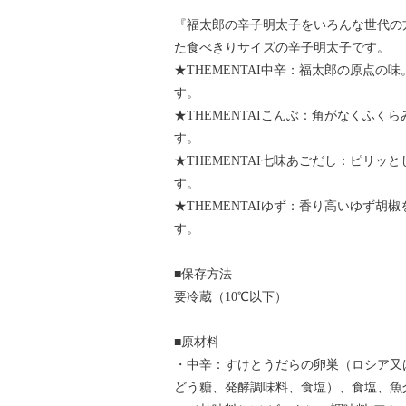
『福太郎の辛子明太子をいろんな世代の
た食べきりサイズの辛子明太子です。
★THEMENTAI中辛：福太郎の原点
す。
★THEMENTAIこんぶ：角がなくふ
す。
★THEMENTAI七味あごだし：ピリ
す。
★THEMENTAIゆず：香り高いゆず
す。
■保存方法
要冷蔵（10℃以下）
■原材料
・中辛：すけとうだらの卵巣（ロシア又
どう糖、発酵調味料、食塩）、食塩、魚