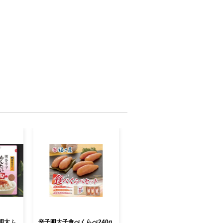
明太ふ
辛子明太子食べくらべ240g