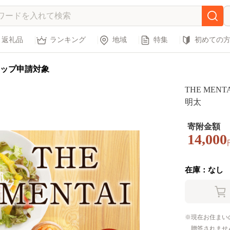
返礼品
ランキング
地域
特集
初めての
ップ申請対象
THE MENTA
明太
寄附金額
14,000
在庫：なし
現在お住まい
贈答されませ