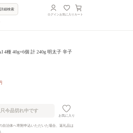
詳細検索
ログイン
お気に入り
カート
方
I 4種 40g×6個 計 240g 明太子 辛子
円
お気に入り
の自治体へ寄附申込いただいた場合、返礼品は
ん。