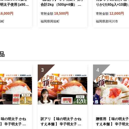
明太子使用 [a904
合計2kg （500g×4個） 明
りかけ(40g入×10袋)
会社 山口油屋福太郎
太子 明太 めんたいこ 冷凍
く明太子使用
16,000円
18,500円
12,000円
寄附金額
寄附金額
社) ※配送不可：離
品】添田町 ふるさ
田町
福岡県岡垣町
福岡県那珂川市
品
3
4
 味の明太子 かね
訳アリ 【 味の明太子 かね
贈答用 【 味の明太子
】 辛子明太子 大
すえ本舗 】 辛子明太子 大
すえ本舗 】 辛子明太