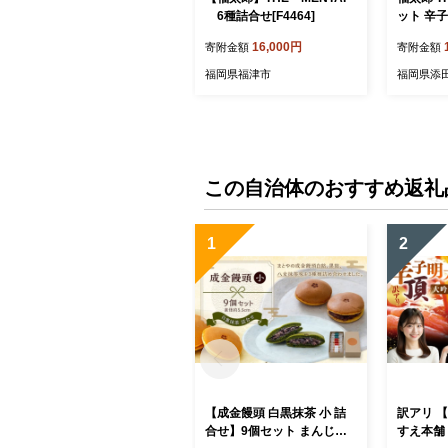
6種詰合せ[F4464]
ット 辛子
1] 株式
16,000円
寄附金額
寄附金額
(福岡本
島【返礼
福岡県福津市
福岡県添
と納税
この自治体のおすすめ返礼
1
2
【成金饅頭 白黒抹茶 小 詰
訳アリ 【
合せ】9個セット まんじゅ
すえ本舗 