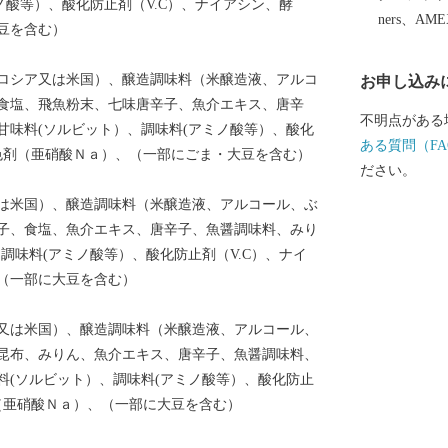
ノ酸等）、酸化防止剤（V.C）、ナイアシン、酵
ners、AM
豆を含む）
ロシア又は米国）、醸造調味料（米醸造液、アルコ
お申し込み
食塩、飛魚粉末、七味唐辛子、魚介エキス、唐辛
不明点がある
甘味料(ソルビット）、調味料(アミノ酸等）、酸化
ある質問（FA
発色剤（亜硝酸Ｎａ）、（一部にごま・大豆を含む）
ださい。
は米国）、醸造調味料（米醸造液、アルコール、ぶ
子、食塩、魚介エキス、唐辛子、魚醤調味料、みり
調味料(アミノ酸等）、酸化防止剤（V.C）、ナイ
（一部に大豆を含む）
又は米国）、醸造調味料（米醸造液、アルコール、
昆布、みりん、魚介エキス、唐辛子、魚醤調味料、
料(ソルビット）、調味料(アミノ酸等）、酸化防止
（亜硝酸Ｎａ）、（一部に大豆を含む）