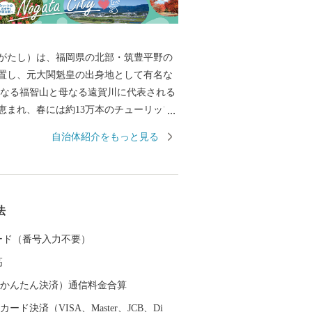
がたし）は、福岡県の北部・筑豊平野の
置し、元大関魁皇の出身地として有名な
恵まれ、春には約13万本のチューリップ
す。また、江戸時代は直方藩の城下町と
自治体紹介をもっと見る
降は石炭業や鉄工業で筑豊炭田の中心都
るなど、深い歴史も息づいています。 自
り成す直方市。あなたの温かいご支援
ております。 ※令和元年6月以
法
よるふるさと納税の見直しにより、直方
有する方に対して返礼品の送付はできま
 カード（番号入力不要）
ご理解のほどお願い申し上げます。
高
（auかんたん決済）通信料金合算
ード決済（VISA、Master、JCB、Di