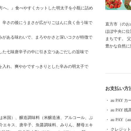
方へ。』食べやすくカットした明太子を小瓶に詰め
の味。辛さの後にうまさが広がりごはんに良く合う味で
直方市（のお
ほぼ中央に位
くらみがある味わいで、まろやかさと深いコクが特徴で
まちです。 父なる福智山と母なる遠賀川に代表される
豊かな自然に
ッとした七味唐辛子の中に引き立つあごだしの旨味で
が咲き誇りま
して、明治以
胡椒を入れ、爽やかですっきりとした辛みの明太子で
市として栄え
然と歴史が織
を、心よりお待ちし
お支払い方
降、総務省に
市内に住所を
au PAY
せん。何卒、
au PAY 残
は米国）、醸造調味料（米醸造液、アルコール、ぶ
au PAY
介エキス、唐辛子、魚醤調味料、みりん、酵母エキ
クレジットカ