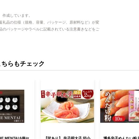
、作成しています。
返礼品の仕様（規格、容量、パッケージ、原材料など）が変
品のパッケージやラベルに記載されている注意書きなどをご
こちらもチェック
E MENTAI 6個セ
【訳あり】 辛子明太子 切小
博多辛子めんたい粉 