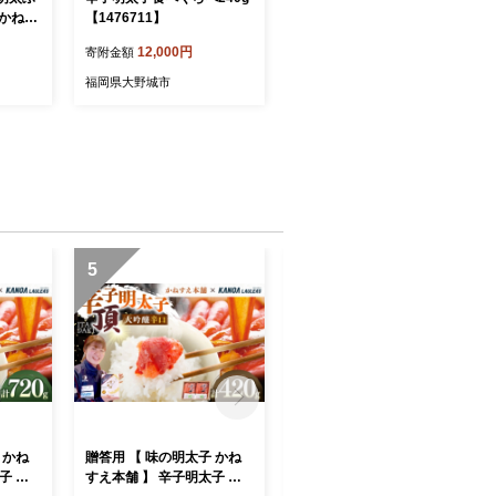
 かねふ
【1476711】
12,000円
寄附金額
福岡県大野城市
5
6
 かね
贈答用 【 味の明太子 かね
贈答用 【 味の明太子 かね
子 大
すえ本舗 】 辛子明太子 大
すえ本舗 】 辛子明太子 大