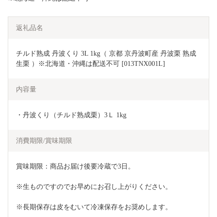
返礼品名
チルド熟成 丹波くり 3L 1kg（ 京都 京丹波町産 丹波栗 熟成 
生栗 ）※北海道・沖縄は配送不可 [013TNX001L]
内容量
・丹波くり（チルド熟成栗）3Ｌ 1kg
消費期限/賞味期限
賞味期限：商品お届け後要冷蔵で3日。
※生ものですのでお早めにお召し上がりください。
※長期保存は皮をむいて冷凍保存をお奨めします。