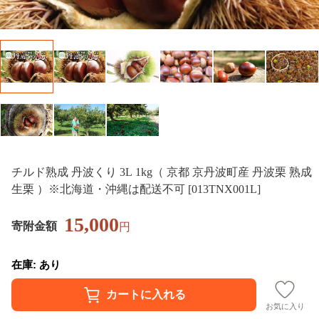
チルド熟成 丹波くり 3L 1kg（ 京都 京丹波町産 丹波栗 熟成
生栗 ）※北海道・沖縄は配送不可 [013TNX001L]
15,000
寄附金額
円
在庫: あり
お気に入り