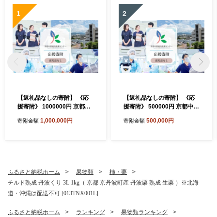
1
2
【返礼品なしの寄附】 《応
【返礼品なしの寄附】 《応
援寄附》 1000000円 京都中
援寄附》 500000円 京都中部
部総合医療センター ~地域の
総合医療センター ~地域の拠
1,000,000円
500,000円
寄附金額
寄附金額
拠点病院として、患者さん中
点病院として、患者さん中心
心の良質な医療を行い、地域
の良質な医療を行い、地域に
に愛され信頼される病院を目
愛され信頼される病院を目指
指す~ 純粋寄附 応援 医療 救
す~ 純粋寄附 応援 医療 救急
急 診療 医学 介護 福祉 支援
診療 医学 介護 福祉 支援 ふ
ふるさと納税
るさと納税
ふるさと納税ホーム
果物類
柿・栗
チルド熟成 丹波くり 3L 1kg（ 京都 京丹波町産 丹波栗 熟成 生栗 ）※北海
道・沖縄は配送不可 [013TNX001L]
ふるさと納税ホーム
ランキング
果物類ランキング