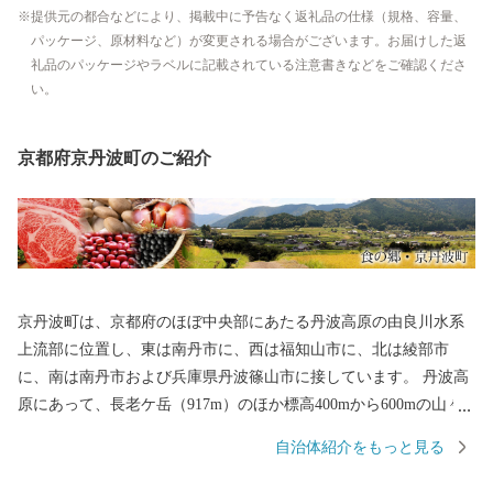
提供元の都合などにより、掲載中に予告なく返礼品の仕様（規格、容量、
パッケージ、原材料など）が変更される場合がございます。お届けした返
礼品のパッケージやラベルに記載されている注意書きなどをご確認くださ
い。
京都府京丹波町のご紹介
京丹波町は、京都府のほぼ中央部にあたる丹波高原の由良川水系
上流部に位置し、東は南丹市に、西は福知山市に、北は綾部市
に、南は南丹市および兵庫県丹波篠山市に接しています。 丹波高
原にあって、長老ケ岳（917m）のほか標高400mから600mの山々
に囲まれ、南側の山地は分水れいの一部を成しています。 面積30
自治体紹介をもっと見る
3．09平方キロメートルの農山村で、このうち約83％を森林が占
め、この間を縫って耕地が広り、集落が点在しています。 京丹波