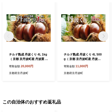
チルド熟成 丹波くり 4L 1kg
チルド熟成 丹波くり 4L 500
（ 京都 京丹波町産 丹波栗 熟
g（ 京都 京丹波町産 丹波栗
成 生栗）※北海道・沖縄は
熟成 生栗）※北海道・沖縄
20,000円
11,000円
寄附金額
寄附金額
配送不可 [018TNX001L]
は配送不可 [011TNX001L]
京都府京丹波町
京都府京丹波町
この自治体のおすすめ返礼品