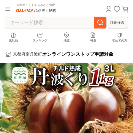
Pontaポイントでふるさと納税
詳細検索
返礼品
ランキング
地域
特集
初めての方
オンラインワンストップ申請対象
京都府京丹波町