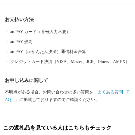
町がめざすまちづくりは、営々と受け継がれてきた「森林」
「食」「子育て力」「地元力」といった「あるもの＝地域資源」
お支払い方法
を活かし、「資源の循環」「経済の循環」「人材の循環」「暮ら
しの循環」を生み出し、京丹波町に住んでいる豊かさや誇り、喜
au PAY カード（番号入力不要）
びを実感できる、そんな「日本のふるさと。自給自足的循環社
au PAY 残高
会」をまちの将来像として施策を展開しています。 京丹波町は、
丹波ブランド食材の丹波栗や丹波黒大豆、京野菜の数々をはじ
au PAY（auかんたん決済）通信料金合算
め、京都府随一の酪農地帯でもあるなど、まさに食材の宝庫で
クレジットカード決済（VISA、Master、JCB、Diners、AMEX）
す。そんな京丹波町の豊かな土壌、きれいな水、澄んだ空気がは
ぐくんだ豊富な食を全国の皆様にお届けすることで、京丹波町の
お申し込みに関して
基幹産業である農業や食産業の活性化にもつなげていきたいと考
えています。
不明点がある場合、お問い合わせの多い質問を
「よくある質問（F
AQ）」
に掲載しておりますのでご確認ください。
この返礼品を見ている人はこちらもチェック