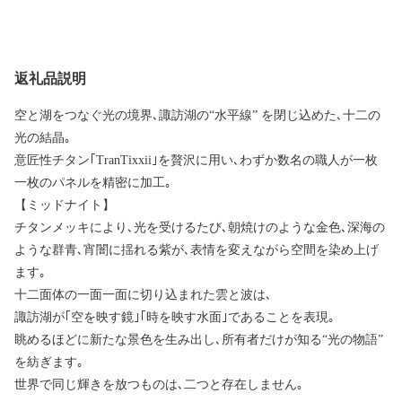
返礼品説明
空と湖をつなぐ光の境界､諏訪湖の“水平線” を閉じ込めた､十二の
光の結晶｡
意匠性チタン｢TranTixxii｣を贅沢に用い､わずか数名の職人が一枚
一枚のパネルを精密に加工｡
【ミッドナイト】
チタンメッキにより､光を受けるたび､朝焼けのような金色､深海の
ような群青､宵闇に揺れる紫が､表情を変えながら空間を染め上げ
ます｡
十二面体の一面一面に切り込まれた雲と波は､
諏訪湖が｢空を映す鏡｣｢時を映す水面｣であることを表現｡
眺めるほどに新たな景色を生み出し､所有者だけが知る“光の物語”
を紡ぎます｡
世界で同じ輝きを放つものは､二つと存在しません｡