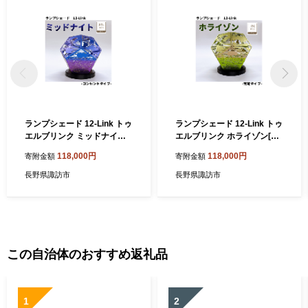
ランプシェード 12-Link トゥ
ランプシェード 12-Link トゥ
エルブリンク ミッドナイト
エルブリンク ホライゾン[充
[コンセントタイプ]/ エイワ
電タイプ]/ エイワ機工 チタン
118,000円
118,000円
寄附金額
寄附金額
機工 チタン製 ランプ 照明 照
製 ランプ 照明 照明器具 明か
明器具 明かり 信州 長野県 諏
り 信州 長野県 諏訪市 諏訪
長野県諏訪市
長野県諏訪市
訪市 諏訪 諏訪湖 [68-02]
諏訪湖 [68-05]
この自治体のおすすめ返礼品
1
2