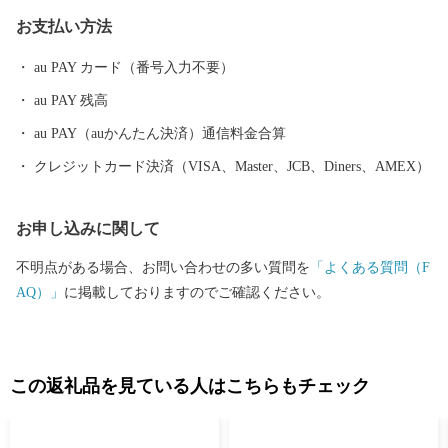
せん） ●発送は、”ご入金確認後”に行います。また、発送日のご指
お支払い方法
定はお受けできません。 ●発送後の返品や交換等は、受け付けて
おりません。 ●ご不在日等がおわかりの際は、通信欄に必ずご記
au PAY カード（番号入力不要）
入ください。 ●寄附者以外の送り先指定が可能です（ご希望の方
au PAY 残高
は「通信欄」に送り先の郵便番号・ご住所・お名前・電話番号等
の内容をご記載下さい）。信州諏訪の魅力を届けたいあの人にご
au PAY（auかんたん決済）通信料金合算
紹介ください（協賛事業者から送付先に連絡させていただくこと
クレジットカード決済（VISA、Master、JCB、Diners、AMEX）
がありますので、「お礼の品」が届くことを送り先の方にあらか
じめお伝えください。送り先には「お礼の品」と一緒に寄附者名
お申し込みに関して
をお伝えいたします）。 ●申し訳ございませんが包装はできませ
ん。 ●贈呈させていただく「お礼の品」は、ご寄附への「お礼の
不明点がある場合、お問い合わせの多い質問を
「よくある質問（F
品」であることをご承知いただき、通信販売などのサービス業で
AQ）」
に掲載しておりますのでご確認ください。
はないことをご理解ください。 ●転売及びオークション等での出
品等の目的での「お礼の品」の選択は固くお断りいたします。 ＜
寄附金受領証明書について＞ ●寄附金受領証明書等の書類は、
「お礼の品」とは別に順次発送いたしますので、入金確認後２週
この返礼品を見ている人はこちらもチェック
間ほどで到着となります。