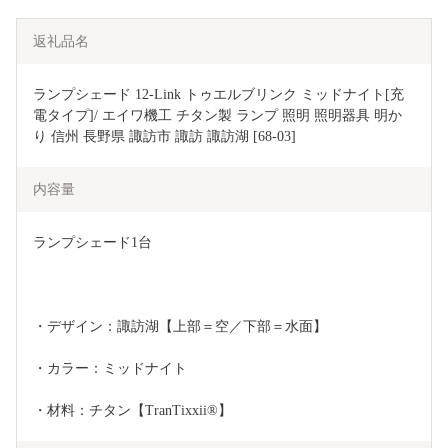
返礼品名
ランプシェード 12-Link トゥエルブリンク ミッドナイト[充
電タイプ]/ エイワ機工 チタン製 ランプ 照明 照明器具 明か
り 信州 長野県 諏訪市 諏訪 諏訪湖 [68-03]
内容量
ランプシェード1台
・デザイン：諏訪湖【上部＝空／下部＝水面】
・カラー：ミッドナイト
・材料：チタン【TranTixxii®】