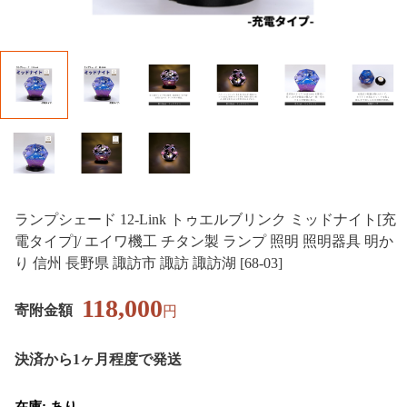
ランプシェード 12-Link トゥエルブリンク ミッドナイト[充
電タイプ]/ エイワ機工 チタン製 ランプ 照明 照明器具 明か
り 信州 長野県 諏訪市 諏訪 諏訪湖 [68-03]
118,000
寄附金額
円
決済から1ヶ月程度で発送
在庫: あり