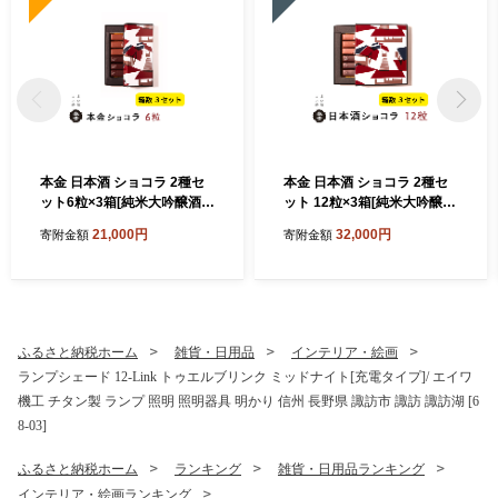
本金 日本酒 ショコラ 2種セ
本金 日本酒 ショコラ 2種セ
ット6粒×3箱[純米大吟醸酒ラ
ット 12粒×3箱[純米大吟醸酒
クテ×9粒 純米吟醸酒「諏
ラクテ×18粒 純米吟醸酒「諏
21,000円
32,000円
寄附金額
寄附金額
訪」ショコラ×9粒] 諏訪五蔵
訪」ショコラ×18粒] 諏訪五
チョコ チョコレート 生チョ
蔵 チョコ チョコレート 生チ
コレート スイーツ 地酒 純米
ョコレート スイーツ 地酒 純
大吟醸 純米吟醸 プレゼント
米大吟醸 純米吟醸 プレゼン
ギフト 贈り物 贈答 バレンタ
ト ギフト 贈り物 贈答 バレン
イン 母の日 諏訪の酒蔵 長野
タイン 母の日 諏訪の酒蔵 長
ふるさと納税ホーム
雑貨・日用品
インテリア・絵画
県 諏訪市 [90-17]
野県 諏訪市 [90-16]
ランプシェード 12-Link トゥエルブリンク ミッドナイト[充電タイプ]/ エイワ
機工 チタン製 ランプ 照明 照明器具 明かり 信州 長野県 諏訪市 諏訪 諏訪湖 [6
8-03]
ふるさと納税ホーム
ランキング
雑貨・日用品ランキング
インテリア・絵画ランキング