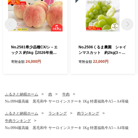
No.2581希少品種CX/シ－エ
No.2506くるま農園 シャイ
ックス 約5kg【2026年発
ンマスカット 約2kg(3～5
送 先行予約】
房)【2026年発送 先行予
24,000円
22,000円
寄附金額
寄附金額
約】
ふるさと納税ホーム
肉
牛肉
No.0994最高級 黒毛和牛 サーロインステーキ 1Kg 特選福島牛A5～A4等級
ふるさと納税ホーム
ランキング
肉ランキング
牛肉ランキング
No.0994最高級 黒毛和牛 サーロインステーキ 1Kg 特選福島牛A5～A4等級