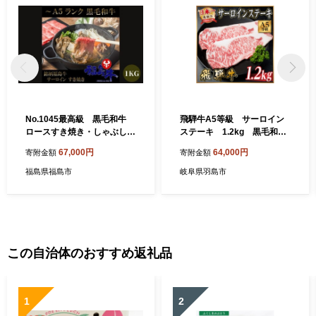
No.1045最高級 黒毛和牛
飛騨牛A5等級 サーロイン
ロースすき焼き・しゃぶしゃ
ステーキ 1.2kg 黒毛和牛
ぶ用 １Ｋg 特選福島牛A5～
(ステーキ・焼肉・BBQ用)
67,000円
64,000円
寄附金額
寄附金額
A4等級
【1754703】
福島県福島市
岐阜県羽島市
この自治体のおすすめ返礼品
1
2