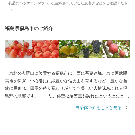
礼品のパッケージやラベルに記載されている注意書きなどをご確認くださ
い。
福島県福島市のご紹介
東北の玄関口に位置する福島市は、西に吾妻連峰、東に阿武隈
高地を仰ぎ、中心部には緑豊かな信夫山を有するなど、豊かな自
然に囲まれ、四季の移り変わりがとても美しい人情味あふれる福
島県の県都です。 また、俳聖松尾芭蕉も訪れたという歴史と伝
統に培われた「飯坂温泉」をはじめ、こけしと水芭蕉の里「土湯
自治体紹介をもっと見る
温泉」や奥州三高湯の一つに数えられる温泉郷「高湯温泉」とい
ったそれぞれに特色のある温泉地を有しているほか、初夏のサク
ランボにはじまり、夏のモモ、秋のナシやブドウ、初冬のリンゴ
など、一年中くだものの絶えない「くだものの宝石箱」として全