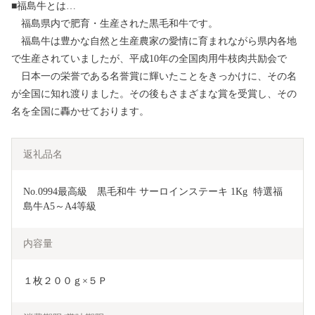
■福島牛とは…
福島県内で肥育・生産された黒毛和牛です。
福島牛は豊かな自然と生産農家の愛情に育まれながら県内各地
で生産されていましたが、平成10年の全国肉用牛枝肉共励会で
日本一の栄誉である名誉賞に輝いたことをきっかけに、その名
が全国に知れ渡りました。その後もさまざまな賞を受賞し、その
名を全国に轟かせております。
返礼品名
No.0994最高級　黒毛和牛 サーロインステーキ 1Kg  特選福
島牛A5～A4等級
内容量
１枚２００ｇ×５Ｐ