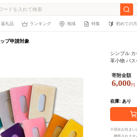
返礼品
ランキング
地域
特集
初めての
ップ申請対象
シンプル カー
革小物 パ
寄附金額
6,000
円
在庫: あり
現在お住まい
贈答されませ