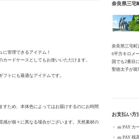
奈良県三宅
奈良県三宅町は
ュに管理できるアイテム！
6平方キロメ
のカードケースとしてもお使いいただけます。
国でも2番目に
聖徳太子が斑
ギフトにも最適なアイテムです。
路の一部とし
一の花である
われている忍
まちです。 地場産業では、革製品製造業、特に野球用
ますため、本体色によってはお届けするのにお時間
グローブ・ス
お支払い方
ドとなってお
質感が個々に異なる場合がございます。天然素材の
めています。
au PAY
ことから、豊
au PAY 残