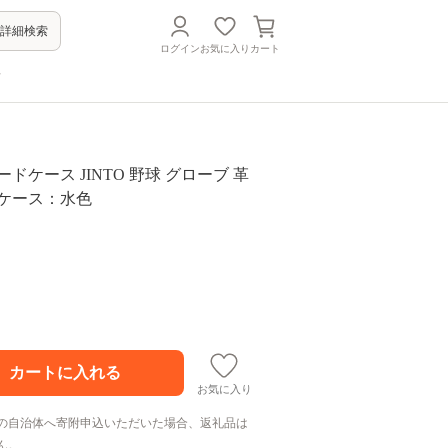
詳細検索
ログイン
お気に入り
カート
方
ドケース JINTO 野球 グローブ 革
スケース：水色
お気に入り
の自治体へ寄附申込いただいた場合、返礼品は
ん。