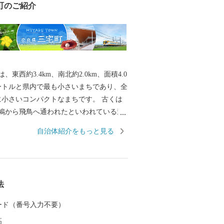
町のご紹介
、東西約3.4km、南北約2.0km、面積4.0
ートルと県内で最も小さいまちであり、全
小さいコンパクトなまちです。 古くは
鳩から飛鳥へ通われたといわれている道
て現存する太子道、万葉集に歌われた唯
自治体紹介をもっと見る
「あざさ」、社会福祉事業の先駆者とい
性菩薩の生誕の地など歴史と文化が香る
パイクなどのスポーツ用品が地域ブラン
法
り、その品質の高さは全国から注目を集
また、奈良盆地の肥沃な耕作地を有する
 カード（番号入力不要）
かな農産物が生産されています。
高