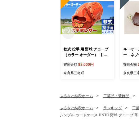
軟式 投手 用 野球 グローブ
キーケー
（カラー オーダー） 【 吉
ー ネブ
川清商店 bro's 】 高校生
ー
88,000円
寄附金額
寄附金額
大人 成人 右投げ グラブ プ
レゼント 親子 メンズ レデ
奈良県三宅町
奈良県三
ィース 右利き 革 贈答用 キ
ャッチボール
ふるさと納税ホーム
工芸品・装飾品
ふるさと納税ホーム
ランキング
工
シンプル カードケース JINTO 野球 グローブ 