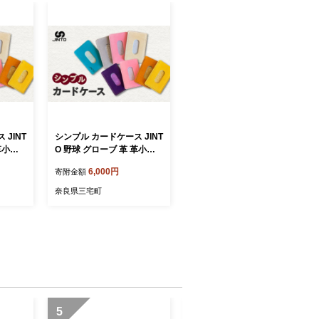
JINT
シンプル カードケース JINT
革小物
O 野球 グローブ 革 革小物
パスケース：茶
6,000円
寄附金額
奈良県三宅町
5
6