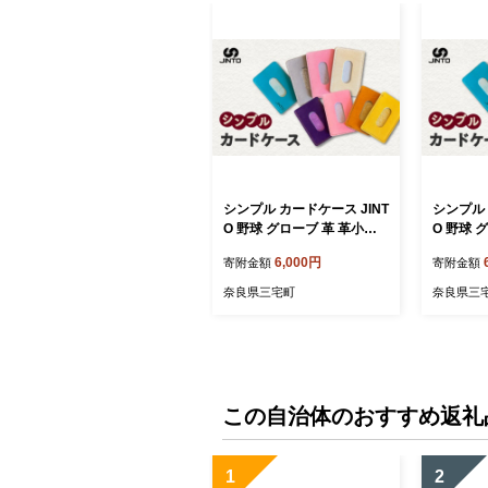
シンプル カードケース JINT
シンプル 
O 野球 グローブ 革 革小物
O 野球 
パスケース：黒
パスケー
6,000円
寄附金額
寄附金額
奈良県三宅町
奈良県三
この自治体のおすすめ返礼
1
2