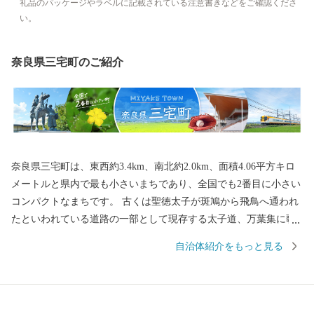
礼品のパッケージやラベルに記載されている注意書きなどをご確認くださ
い。
奈良県三宅町のご紹介
奈良県三宅町は、東西約3.4km、南北約2.0km、面積4.06平方キロ
メートルと県内で最も小さいまちであり、全国でも2番目に小さい
コンパクトなまちです。 古くは聖徳太子が斑鳩から飛鳥へ通われ
たといわれている道路の一部として現存する太子道、万葉集に歌
われた唯一の花である「あざさ」、社会福祉事業の先駆者といわ
自治体紹介をもっと見る
れている忍性菩薩の生誕の地など歴史と文化が香るまちです。 地
場産業では、革製品製造業、特に野球用グローブ・スパイクなど
のスポーツ用品が地域ブランドとなっており、その品質の高さは
全国から注目を集めています。また、奈良盆地の肥沃な耕作地を