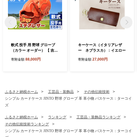
軟式 投手 用 野球 グローブ
キーケース（イタリアレザ
（カラー オーダー） 【 吉川
ー ネブラスカ）：イエロー
清商店 bro's 】 高校生 大
88,000円
27,000円
寄附金額
寄附金額
人 成人 右投げ グラブ プレゼ
ント 親子 メンズ レディース
右利き 革 贈答用 キャッチボ
ール
ふるさと納税ホーム
工芸品・装飾品
その他伝統技術
シンプル カードケース JINTO 野球 グローブ 革 革小物 パスケース：ターコイ
ズ
ふるさと納税ホーム
ランキング
工芸品・装飾品ランキング
その他伝統技術ランキング
シンプル カードケース JINTO 野球 グローブ 革 革小物 パスケース：ターコイ