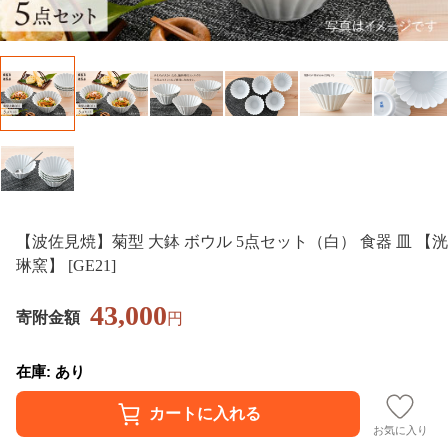
【波佐見焼】菊型 大鉢 ボウル 5点セット（白） 食器 皿 【洸
琳窯】 [GE21]
43,000
寄附金額
円
在庫: あり
お気に入り