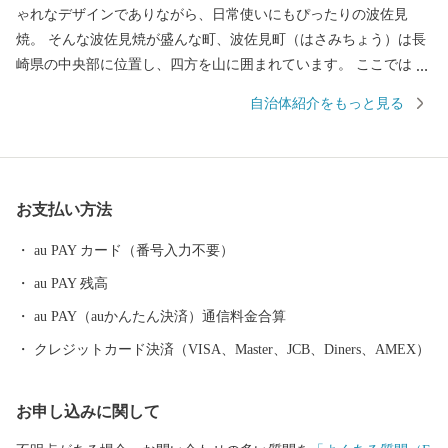
ゃれなデザインでありながら、日常使いにもぴったりの波佐見
焼。 そんな波佐見焼が盛んな町、波佐見町（はさみちょう）は長
崎県の中央部に位置し、四方を山に囲まれています。 ここでは、
日本の棚田百選に選ばれた「鬼木棚田」にみられるように、豊か
自治体紹介をもっと見る
な自然のなかで、お米やお茶、アスパラガスなどの農畜産業が行
われているほか、400年の歴史を持つ陶磁器産業を中心とした「も
のづくり」の息吹が根付いています。 今なお多くの窯元が集積す
る中尾山には世界最大規模の登り窯跡があり、江戸時代には、こ
お支払い方法
こで焼かれた「くらわんか碗」が全国に出荷され、当時貴重品で
あった磁器を広く普及させるとともに、食文化にも大きな影響を
au PAY カード（番号入力不要）
与えたといわれています。 そして近年においても、日本の食卓を
au PAY 残高
彩るおしゃれで機能的な日用和食器の一大産地として、全国的に
も高いシェアを誇っています。（すでに皆さまの食卓にも、波佐
au PAY（auかんたん決済）通信料金合算
見で作られたやきものがあるかも！？）窯元、棚田、温泉など、
クレジットカード決済（VISA、Master、JCB、Diners、AMEX）
ここでは紹介しきれません。長崎へお越しの際は、ぜひ波佐見町
へお立ち寄りください。
お申し込みに関して