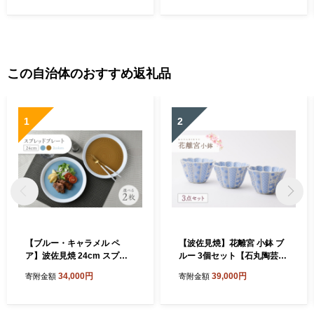
この自治体のおすすめ返礼品
1
2
【ブルー・キャラメル ペ
【波佐見焼】花離宮 小鉢 ブ
ア】波佐見焼 24cm スプレ
ルー 3個セット【石丸陶芸】
ッドプレート【一真窯】 [BB
[LB95]
34,000円
39,000円
寄附金額
寄附金額
55]