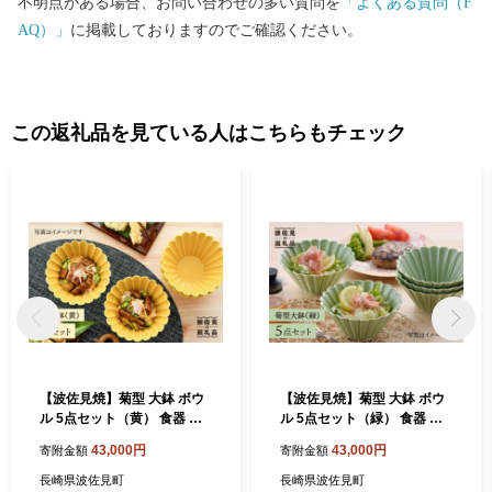
不明点がある場合、お問い合わせの多い質問を
「よくある質問（F
AQ）」
に掲載しておりますのでご確認ください。
この返礼品を見ている人はこちらもチェック
【波佐見焼】菊型 大鉢 ボウ
【波佐見焼】菊型 大鉢 ボウ
ル 5点セット（黄） 食器 皿
ル 5点セット（緑） 食器 皿
【洸琳窯】 [GE22]
【洸琳窯】 [GE23]
43,000円
43,000円
寄附金額
寄附金額
長崎県波佐見町
長崎県波佐見町