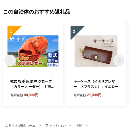
この自治体のおすすめ返礼品
1
2
軟式 投手 用 野球 グローブ
キーケース（イタリアレザ
（カラー オーダー） 【 吉川
ー ネブラスカ）：イエロー
清商店 bro's 】 高校生 大
88,000円
27,000円
寄附金額
寄附金額
人 成人 右投げ グラブ プレゼ
ント 親子 メンズ レディース
右利き 革 贈答用 キャッチボ
ール
ふるさと納税ホーム
ファッション
小物