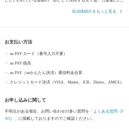
たといわれている道路の一部として現存する太子道、万葉集に歌
われた唯一の花である「あざさ」、社会福祉事業の先駆者といわ
自治体紹介をもっと見る
れている忍性菩薩の生誕の地など歴史と文化が香るまちです。 地
場産業では、革製品製造業、特に野球用グローブ・スパイクなど
のスポーツ用品が地域ブランドとなっており、その品質の高さは
全国から注目を集めています。また、奈良盆地の肥沃な耕作地を
お支払い方法
有することから、豊かな農産物が生産されています。
au PAY カード（番号入力不要）
au PAY 残高
au PAY（auかんたん決済）通信料金合算
クレジットカード決済（VISA、Master、JCB、Diners、AMEX）
お申し込みに関して
不明点がある場合、お問い合わせの多い質問を
「よくある質問（F
AQ）」
に掲載しておりますのでご確認ください。