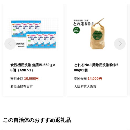
食洗機用洗剤 無香料 650ｇ×
とれるNo.1掃除用洗剤粉末5
8個（A987-1）
00g×1個
10,000円
14,000円
寄附金額
寄附金額
和歌山県有田市
大阪府東大阪市
この自治体のおすすめ返礼品