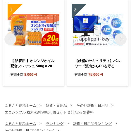
1
2
【 詰替用 】オレンジオイル
【鉄壁のセキュリティ】パス
配合フレッシュ 500g × 20袋
ワード流出からPCを守る！
（合計 10kg ） 台所用 食器
二段階認証 「 アプリップリ
8,000円
75,000円
寄附金額
寄附金額
用 洗剤 食器洗い 食器 食器洗
キー 」 セキュリティツール
剤 台所洗剤 詰め替え 詰替
セキュリティソフト セキュ
リティ アプリ ソフト PC パ
ソコン コンピュータ Windo
ws 保護 認証 多要素認証 ワ
ンタイムパスワード PC周辺
ふるさと納税ホーム
雑貨・日用品
その他雑貨・日用品
機器 ビジネス
エコシンプル 粉末洗剤 900g×8個セット 合計7.2kg 無香料
ふるさと納税ホーム
ランキング
雑貨・日用品ランキング
その他雑貨・日用品ランキング