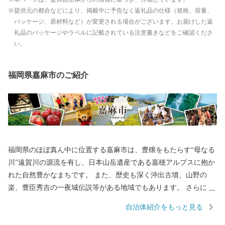
提供元の都合などにより、掲載中に予告なく返礼品の仕様（規格、容量、
パッケージ、原材料など）が変更される場合がございます。お届けした返
礼品のパッケージやラベルに記載されている注意書きなどをご確認くださ
い。
福岡県嘉麻市のご紹介
福岡県のほぼ真ん中に位置する嘉麻市は、豊穣をもたらす“母なる
川”遠賀川の源流を有し、日本山岳遺産である嘉穂アルプスに抱か
れた自然豊かなまちです。 また、歴史も深く沖出古墳、山野の
楽、豊臣秀吉の一夜城伝説等がある地域でもあります。 さらに、
自然を生かし丁寧に作られる嘉麻市ならではの特産品は、どれも
自治体紹介をもっと見る
生産者のこだわりが詰まった逸品ばかり。 豊かな自然と深い歴史