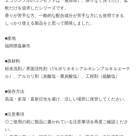
エコシンプルのコンセプトは『無添加』。限りなく洗うだけ、柔
軟だけを追求したシリーズです。
香りが苦手な方、一般的な配合成分が苦手な方にも使用できる、
しっかり使える製品をと思って開発しました。
■産地
福岡県嘉麻市
■原材料
粉末洗剤／界面活性剤（5％ポリオキシアルキレンアルキルエーテ
ル）、アルカリ剤（炭酸塩・重炭酸塩）、工程剤（硫酸塩）
■保存方法
高温・多湿・直射日光を避け、涼しい場所に保管してください。
■注意事項
◎ご使用の前に製品に書かれている注意事項を再度ご確認くださ
い。