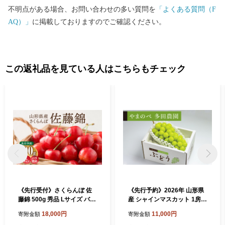
不明点がある場合、お問い合わせの多い質問を
「よくある質問（F
AQ）」
に掲載しておりますのでご確認ください。
この返礼品を見ている人はこちらもチェック
《先行受付》さくらんぼ 佐
《先行予約》2026年 山形県
藤錦 500g 秀品 Lサイズ バラ
産 シャインマスカット 1房
詰め 【2026年6月中旬頃～
やまのべ多田農園のぶどう
18,000円
11,000円
寄附金額
寄附金額
発送予定】【山形県産さくら
（約600～700g） F20A-795