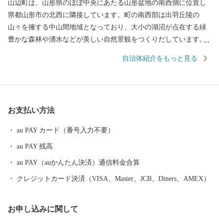
山辺町は、⼭形県のほぼ中央にあたる⼭形盆地の南⻄側に位置し
県都⼭形市の北⻄に隣接しています。町の南⻄部は出⽻丘陵の
⼭々を擁する中⼭間地域となっており、⼤小の湖沼が点在する緑
豊かな森林や湧⽔などが美しい⾃然景観をつくりだしています。
町の北東部は市街地を形成し、南北に流れる須川に向かってなだ
自治体紹介をもっと見る
らかな東傾斜となっており、市街地周辺では盆地特有の寒暖差や
肥沃な土壌を活かした稲作や果樹栽培が盛んとなっています。
お支払い方法
au PAY カード（番号入力不要）
au PAY 残高
au PAY（auかんたん決済）通信料金合算
クレジットカード決済（VISA、Master、JCB、Diners、AMEX）
お申し込みに関して