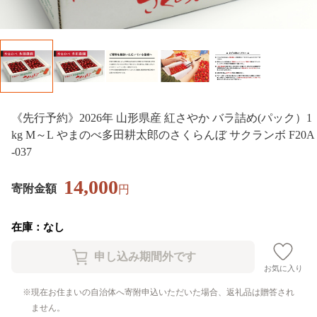
《先行予約》2026年 山形県産 紅さやか バラ詰め(パック）1
kg M～L やまのべ多田耕太郎のさくらんぼ サクランボ F20A
-037
14,000
寄附金額
円
在庫：なし
お気に入り
現在お住まいの自治体へ寄附申込いただいた場合、返礼品は贈答され
ません。