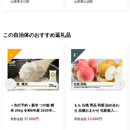
んぼ】 【001-096】
山形県大江町
山形県山辺町
この自治体のおすすめ返礼品
1
2
＜先行予約＞新米 つや姫 精
もも 白桃 秀品 和梨 詰め合わ
米 20kg 令和8年産 2026年産
せ 品種おまかせ 化粧箱入り
山形県産 10月中旬〜10月下
3kg フルーツ 果物 アソート
37,000円
13,000円
寄附金額
寄附金額
旬頃に順次発送 tf-tssxb20-1
2026年産 令和8年産 山形県
0s
産 送料無料 ns-fshnx3 ※沖