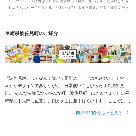
パッケージ、原材料など）が変更される場合がございます。お届けした返
礼品のパッケージやラベルに記載されている注意書きなどをご確認くださ
い。
長崎県波佐見町のご紹介
『波佐見焼』ってなんて読む？正解は、、『はさみやき』！おし
ゃれなデザインでありながら、日常使いにもぴったりの波佐見
焼。 そんな波佐見焼が盛んな町、波佐見町（はさみちょう）は長
崎県の中央部に位置し、四方を山に囲まれています。 ここでは、
日本の棚田百選に選ばれた「鬼木棚田」にみられるように、豊か
自治体紹介をもっと見る
な自然のなかで、お米やお茶、アスパラガスなどの農畜産業が行
われているほか、400年の歴史を持つ陶磁器産業を中心とした「も
のづくり」の息吹が根付いています。 今なお多くの窯元が集積す