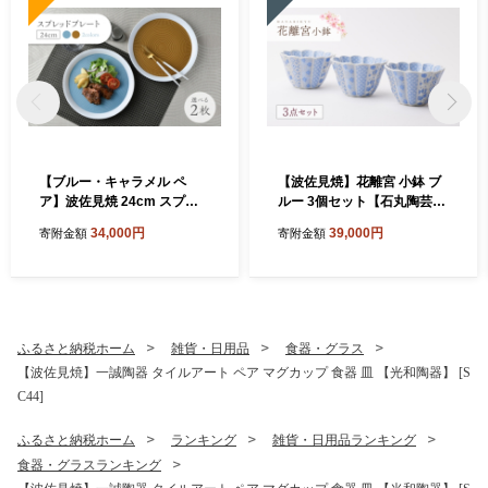
【ブルー・キャラメル ペ
【波佐見焼】花離宮 小鉢 ブ
ア】波佐見焼 24cm スプレ
ルー 3個セット【石丸陶芸】
ッドプレート【一真窯】 [BB
[LB95]
34,000円
39,000円
寄附金額
寄附金額
55]
ふるさと納税ホーム
雑貨・日用品
食器・グラス
【波佐見焼】一誠陶器 タイルアート ペア マグカップ 食器 皿 【光和陶器】 [S
C44]
ふるさと納税ホーム
ランキング
雑貨・日用品ランキング
食器・グラスランキング