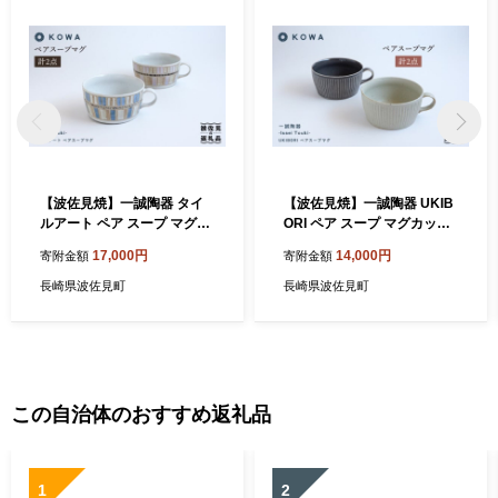
【波佐見焼】一誠陶器 タイ
【波佐見焼】一誠陶器 UKIB
ルアート ペア スープ マグカ
ORI ペア スープ マグカップ
ップ スープカップ 食器 皿
スープカップ 食器 皿 【光和
17,000円
14,000円
寄附金額
寄附金額
【光和陶器】 [SC43]
陶器】 [SC42]
長崎県波佐見町
長崎県波佐見町
この自治体のおすすめ返礼品
1
2