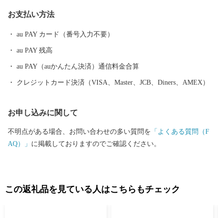
る中尾山には世界最大規模の登り窯跡があり、江戸時代には、こ
お支払い方法
こで焼かれた「くらわんか碗」が全国に出荷され、当時貴重品で
あった磁器を広く普及させるとともに、食文化にも大きな影響を
au PAY カード（番号入力不要）
与えたといわれています。 そして近年においても、日本の食卓を
au PAY 残高
彩るおしゃれで機能的な日用和食器の一大産地として、全国的に
も高いシェアを誇っています。（すでに皆さまの食卓にも、波佐
au PAY（auかんたん決済）通信料金合算
見で作られたやきものがあるかも！？）窯元、棚田、温泉など、
クレジットカード決済（VISA、Master、JCB、Diners、AMEX）
ここでは紹介しきれません。長崎へお越しの際は、ぜひ波佐見町
へお立ち寄りください。
お申し込みに関して
不明点がある場合、お問い合わせの多い質問を
「よくある質問（F
AQ）」
に掲載しておりますのでご確認ください。
この返礼品を見ている人はこちらもチェック