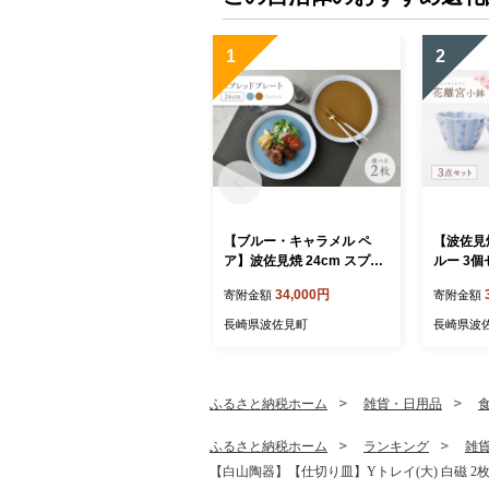
1
2
【ブルー・キャラメル ペ
【波佐見
ア】波佐見焼 24cm スプレ
ルー 3
ッドプレート【一真窯】 [B
芸】 [LB9
34,000円
寄附金額
寄附金額
B55]
長崎県波佐見町
長崎県波
ふるさと納税ホーム
雑貨・日用品
ふるさと納税ホーム
ランキング
雑
【白山陶器】【仕切り皿】Yトレイ(大) 白磁 2枚セ