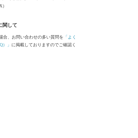
大産地として、全国的にも高いシェアを
EX）
。（すでに皆さまの食卓にも、波佐見で
ものがあるかも！？）窯元、棚田、温泉
に関して
は紹介しきれません。長崎へお越しの際
見町へお立ち寄りください。
場合、お問い合わせの多い質問を
「よく
Q）」
に掲載しておりますのでご確認く