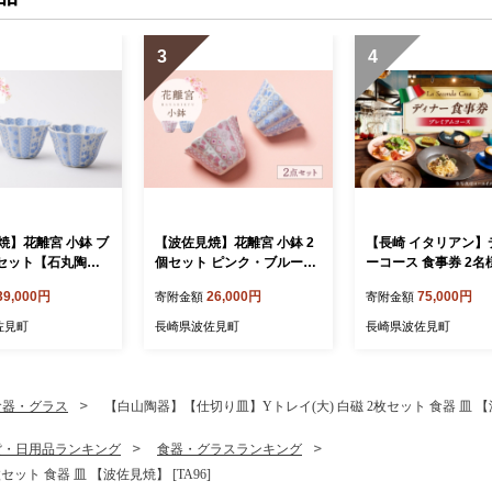
3
4
焼】花離宮 小鉢 ブ
【波佐見焼】花離宮 小鉢 2
【長崎 イタリアン】
個セット【石丸陶
個セット ピンク・ブルー
ーコース 食事券 2名
5]
【石丸陶芸】 [LB94]
レミアムコース 【La 
39,000円
26,000円
75,000円
寄附金額
寄附金額
da Casa】 [IG16]
佐見町
長崎県波佐見町
長崎県波佐見町
食器・グラス
【白山陶器】【仕切り皿】Yトレイ(大) 白磁 2枚セット 食器 皿 【波佐
貨・日用品ランキング
食器・グラスランキング
ット 食器 皿 【波佐見焼】 [TA96]