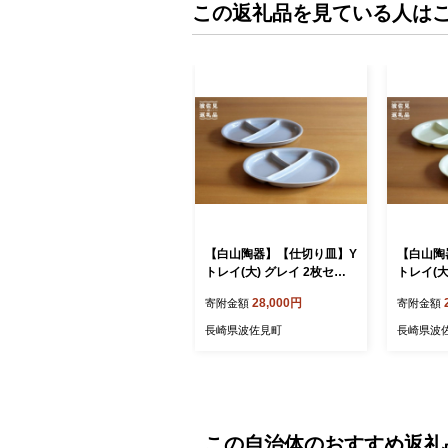
この返礼品を見ている人は
【白山陶器】【仕切り皿】Y
【白山陶
トレイ(大) グレイ 2枚セッ
トレイ(大
ト 食器 皿 【波佐見焼】 [TA
ト 食器 
28,000円
寄附金額
寄附金額
99]
98]
長崎県波佐見町
長崎県波
この自治体のおすすめ返礼