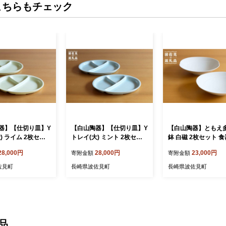
こちらもチェック
器】【仕切り皿】Y
【白山陶器】【仕切り皿】Y
【白山陶器】ともえ
) ライム 2枚セッ
トレイ(大) ミント 2枚セッ
鉢 白磁 2枚セット 食
皿 【波佐見焼】 [TA
ト 食器 皿 【波佐見焼】 [TA
【波佐見焼】[TA106
28,000円
28,000円
23,000円
寄附金額
寄附金額
97]
佐見町
長崎県波佐見町
長崎県波佐見町
品