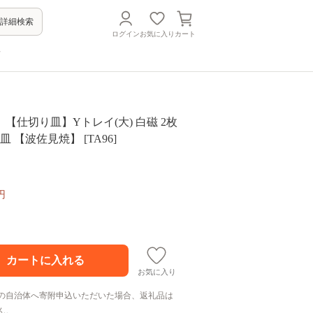
詳細検索
ログイン
お気に入り
カート
方
【仕切り皿】Yトレイ(大) 白磁 2枚
皿 【波佐見焼】 [TA96]
円
お気に入り
の自治体へ寄附申込いただいた場合、返礼品は
ん。