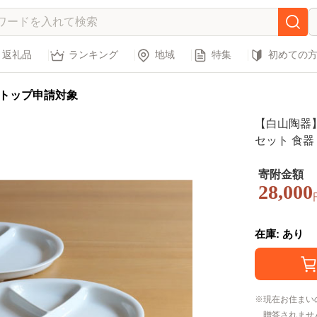
返礼品
ランキング
地域
特集
初めての
トップ申請対象
【白山陶器】
セット 食器 
寄附金額
28,000
在庫: あり
現在お住まい
贈答されませ