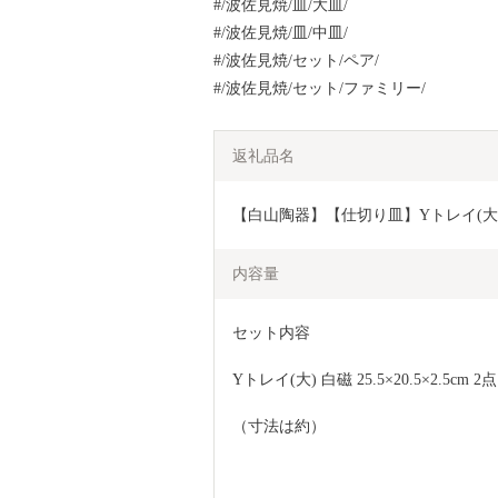
#/波佐見焼/皿/大皿/
#/波佐見焼/皿/中皿/
#/波佐見焼/セット/ペア/
#/波佐見焼/セット/ファミリー/
返礼品名
【白山陶器】【仕切り皿】Yトレイ(大) 白
内容量
セット内容
Yトレイ(大) 白磁 25.5×20.5×2.5cm 2点
（寸法は約）