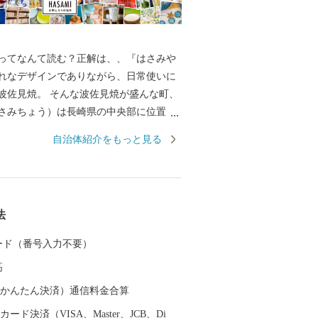
ってなんて読む？正解は、、『はさみや
れなデザインでありながら、日常使いに
波佐見焼。 そんな波佐見焼が盛んな町、
さみちょう）は長崎県の中央部に位置
に囲まれています。 ここでは、日本の棚
自治体紹介をもっと見る
れた「鬼木棚田」にみられるように、豊
かで、お米やお茶、アスパラガスなどの
われているほか、400年の歴史を持つ陶磁
とした「ものづくり」の息吹が根付いて
法
なお多くの窯元が集積する中尾山には世界
り窯跡があり、江戸時代には、ここで焼
 カード（番号入力不要）
わんか碗」が全国に出荷され、当時貴重
高
器を広く普及させるとともに、食文化に
を与えたといわれています。 そして近年
（auかんたん決済）通信料金合算
日本の食卓を彩るおしゃれで機能的な日
ード決済（VISA、Master、JCB、Di