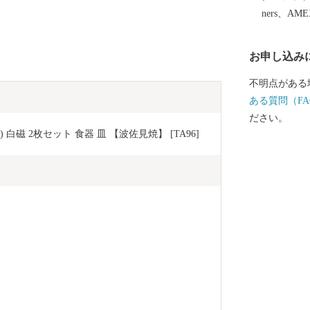
用和食器の一
ners、AM
誇っています
作られたやき
お申し込み
など、ここで
は、ぜひ波佐
不明点がある
ある質問（FA
ださい。
磁 2枚セット 食器 皿 【波佐見焼】 [TA96]