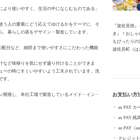
により使いやすく、生活の中になじむものである」
使う人の愛着にどう応えてゆけるかをテーマに、そ
『波佐見焼』
ら、暮らしの器をデザイン・製造しています。
き』！おしゃ
もぴったりの
の配分など、細部まで使いやすさにこだわった機能
波佐見町（は
し、四方を山
汁など味移りを気にせず盛り付けることができま
田百選に選ば
ューの時にすくいやすいよう工夫されています。洗
かな自然のな
です。
農畜産業が行
器産業を中心
お支払い方
ン開発し、本社工場で製造しているメイド・イン・
います。 今
最大規模の登
au PAY
。
かれた「くら
au PAY 残
品であった磁
も大きな影響
au PAY
においても、
クレジットカ