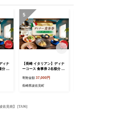
5
6
ディナ
【長崎 イタリアン】ディナ
【長崎 イタリアン】ランチ
様分 プ
ーコース 食事券 2名様分 ス
コース 食事券 1名様分【La
Secon
タンダードコース 【La Sec
Seconda Casa】 [IG14]
37,000円
10,000円
寄附金額
寄附金額
onda Casa】 [IG15]
長崎県波佐見町
長崎県波佐見町
見焼】 [TA96]