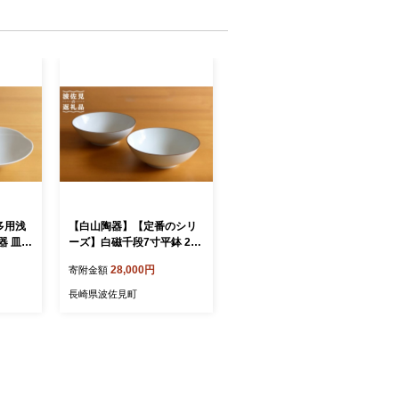
多用浅
【白山陶器】【定番のシリ
器 皿
ーズ】白磁千段7寸平鉢 2ピ
]
ースセット 食器 皿 【波佐
28,000円
寄附金額
見焼】[TA113]
長崎県波佐見町