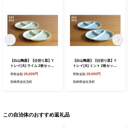
【白山陶器】【仕切り皿】Y
【白山陶器】【仕切り皿】Y
トレイ(大) ライム 2枚セット
トレイ(大) ミント 2枚セット
食器 皿 【波佐見焼】 [TA98]
食器 皿 【波佐見焼】 [TA97]
28,000円
28,000円
寄附金額
寄附金額
長崎県波佐見町
長崎県波佐見町
この自治体のおすすめ返礼品