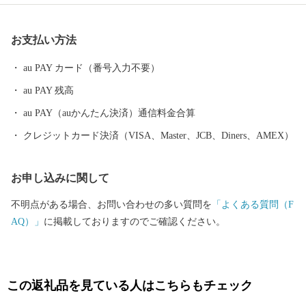
のづくり」の息吹が根付いています。 今なお多くの窯元が集積す
る中尾山には世界最大規模の登り窯跡があり、江戸時代には、こ
お支払い方法
こで焼かれた「くらわんか碗」が全国に出荷され、当時貴重品で
あった磁器を広く普及させるとともに、食文化にも大きな影響を
au PAY カード（番号入力不要）
与えたといわれています。 そして近年においても、日本の食卓を
au PAY 残高
彩るおしゃれで機能的な日用和食器の一大産地として、全国的に
も高いシェアを誇っています。（すでに皆さまの食卓にも、波佐
au PAY（auかんたん決済）通信料金合算
見で作られたやきものがあるかも！？）窯元、棚田、温泉など、
クレジットカード決済（VISA、Master、JCB、Diners、AMEX）
ここでは紹介しきれません。長崎へお越しの際は、ぜひ波佐見町
へお立ち寄りください。
お申し込みに関して
不明点がある場合、お問い合わせの多い質問を
「よくある質問（F
AQ）」
に掲載しておりますのでご確認ください。
この返礼品を見ている人はこちらもチェック