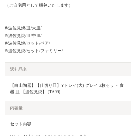
（ご自宅用として梱包いたします）
#/波佐見焼/皿/大皿/
#/波佐見焼/皿/中皿/
#/波佐見焼/セット/ペア/
#/波佐見焼/セット/ファミリー/
返礼品名
【白山陶器】【仕切り皿】Yトレイ(大) グレイ 2枚セット 食
器 皿 【波佐見焼】 [TA99]
内容量
セット内容