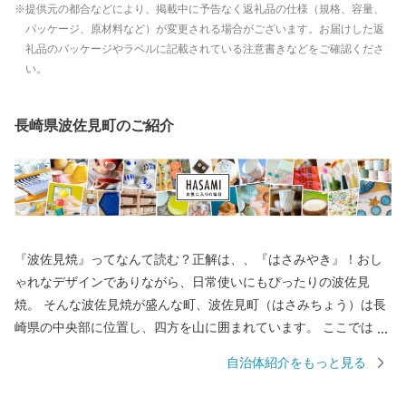
提供元の都合などにより、掲載中に予告なく返礼品の仕様（規格、容量、
パッケージ、原材料など）が変更される場合がございます。お届けした返
礼品のパッケージやラベルに記載されている注意書きなどをご確認くださ
い。
長崎県波佐見町のご紹介
『波佐見焼』ってなんて読む？正解は、、『はさみやき』！おし
ゃれなデザインでありながら、日常使いにもぴったりの波佐見
焼。 そんな波佐見焼が盛んな町、波佐見町（はさみちょう）は長
崎県の中央部に位置し、四方を山に囲まれています。 ここでは、
日本の棚田百選に選ばれた「鬼木棚田」にみられるように、豊か
自治体紹介をもっと見る
な自然のなかで、お米やお茶、アスパラガスなどの農畜産業が行
われているほか、400年の歴史を持つ陶磁器産業を中心とした「も