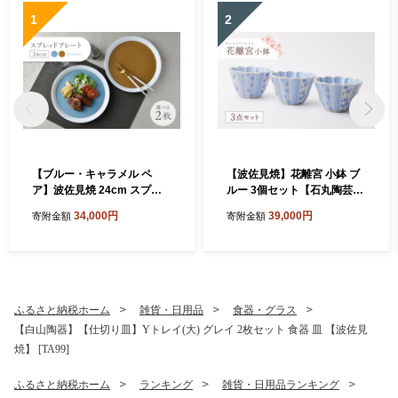
1
2
【ブルー・キャラメル ペ
【波佐見焼】花離宮 小鉢 ブ
ア】波佐見焼 24cm スプレ
ルー 3個セット【石丸陶芸】
ッドプレート【一真窯】 [BB
[LB95]
34,000円
39,000円
寄附金額
寄附金額
55]
ふるさと納税ホーム
雑貨・日用品
食器・グラス
【白山陶器】【仕切り皿】Yトレイ(大) グレイ 2枚セット 食器 皿 【波佐見
焼】 [TA99]
ふるさと納税ホーム
ランキング
雑貨・日用品ランキング