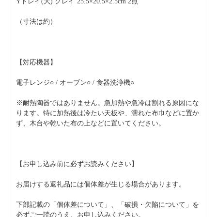
Yトレイ(大) グレイ 25.5×20.5×2.5cm 2点
（寸法は約）
【対応機器】
電子レンジ○ / オーブン○ / 食器洗浄機○
※耐熱陶器ではありません。急加熱や急冷は割れる原因にな
ります。特に加熱後は冷たい天板や、濡れた布巾などに置か
ず、木台や乾いた布の上などに置いてください。
【お申し込み前に必ずお読みください】
お届けする返礼品には個体差が生じる場合があります。
下部記載の「個体差について」、「破損・欠陥について」を
必ずご一読のうえ、お申し込みください。