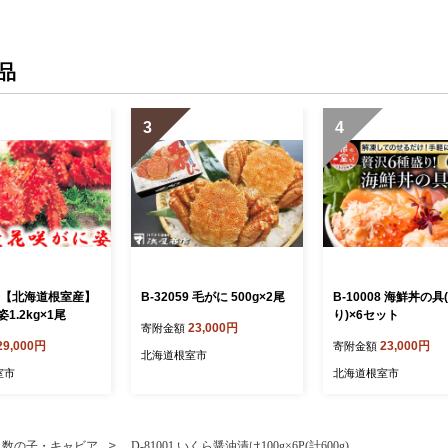
品
3
4
23 【北海道根室産】
B-32059 毛がに 500g×2尾
B-10008 海鮮丼の具
1.2kg×1尾
り)×6セット
23,000円
寄附金額
29,000円
23,000円
寄附金額
北海道根室市
室市
北海道根室市
・数の子・キャビア
D-81001 いくら醤油漬け100g×6P(計600g)