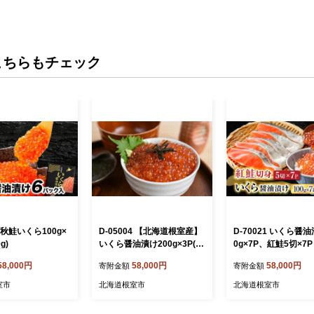
こちらもチェック
1 秋鮭いくら100g×
D-05004 【北海道根室産】
D-70021 いくら醤油
g)
いくら醤油漬け200g×3P(計
0g×7P、紅鮭5切×7P
600g)
58,000円
58,000円
58,000円
寄附金額
寄附金額
室市
北海道根室市
北海道根室市