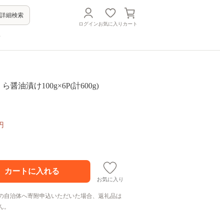
詳細検索
ログイン
お気に入り
カート
方
いくら醤油漬け100g×6P(計600g)
円
お気に入り
の自治体へ寄附申込いただいた場合、返礼品は
ん。