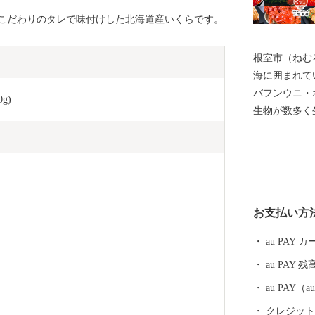
こだわりのタレで味付けした北海道産いくらです。
根室市（ねむ
海に囲まれて
バフンウニ・
g)
生物が数多く
の宝庫として
る約330種
などには毎年
ングに訪れて
体験、フット
お支払い方
を相手にする
を呼んでいま
au PAY
運動原点の地
au PAY 残
の早期返還を
ち、運動を展
au PAY
には解決しな
クレジットカ