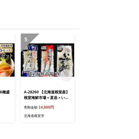
5
6
(6種盛
A-28260 【北海道根室産】
A-11240 無添加天然熟成紅
根室海鮮市場＜直送＞いか
鮭1切(約80g)真空×15P
一夜干し2枚・さんま明太4
14,000円
14,000円
寄附金額
寄附金額
尾・糠さんま9尾
北海道根室市
北海道根室市