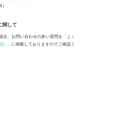
しづつまちの活性化を目指し歩みを進めて
EX）
で、今後の根室市にご注目ください。
に関して
場合、お問い合わせの多い質問を
「よく
Q）」
に掲載しておりますのでご確認く