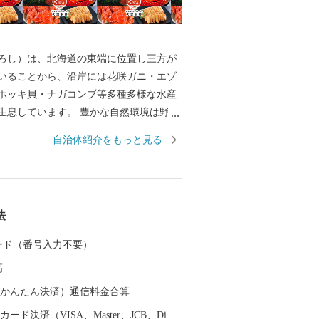
ろし）は、北海道の東端に位置し三方が
いることから、沿岸には花咲ガニ・エゾ
ホッキ貝・ナガコンブ等多種多様な水産
生息しています。 豊かな自然環境は野鳥
も知られ、日本で観察できる半数を超え
自治体紹介をもっと見る
の野鳥が観測でき、風蓮湖、春国岱、長節湖
全国各地から多くの方がバードウォッチ
います。 その他、クルーズ体験やカヌー
パス、酪農体験など、都会にはない自然
法
北海道ならではのアクティビティも人気
す。 また、根室市は「北方領土返還要求
 カード（番号入力不要）
」として、これまで長きに渡り北方四島
高
願い、市民一丸となって世論の先頭に立
開しています。 まちの再生・発展のため
（auかんたん決済）通信料金合算
ければならない課題が非常に山積してい
ード決済（VISA、Master、JCB、Di