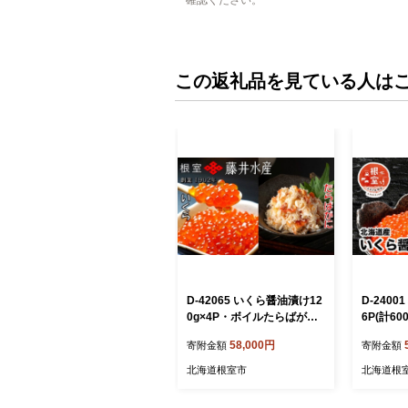
この返礼品を見ている人は
D-42065 いくら醤油漬け12
D-2400
0g×4P・ボイルたらばがに
6P(計600
剥き身100g×6P
58,000円
寄附金額
寄附金額
北海道根室市
北海道根