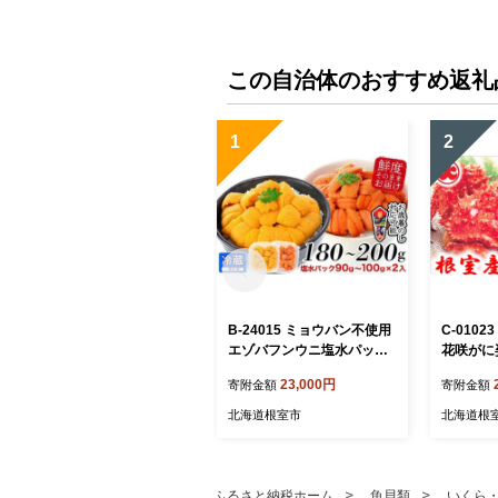
この自治体のおすすめ返礼
1
2
B-24015 ミョウバン不使用
C-010
エゾバフンウニ塩水パック9
花咲がに姿
0～100g×2P[11月上旬以降
23,000円
寄附金額
寄附金額
発送]
北海道根室市
北海道根
ふるさと納税ホーム
魚貝類
いくら