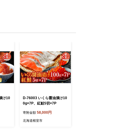
漬け10
D-76003 いくら醤油漬け10
0g×7P、紅鮭5切×7P
58,000円
寄附金額
北海道根室市