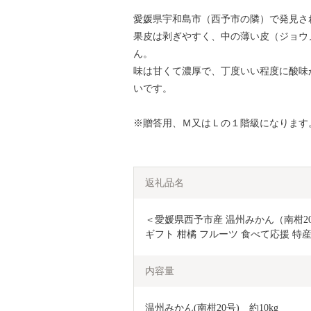
愛媛県宇和島市（西予市の隣）で発見さ
果皮は剥ぎやすく、中の薄い皮（ジョウ
ん。
味は甘くて濃厚で、丁度いい程度に酸味
いです。
※贈答用、Ｍ又はＬの１階級になります
返礼品名
＜愛媛県西予市産 温州みかん（南柑20号
ギフト 柑橘 フルーツ 食べて応援 特
内容量
温州みかん(南柑20号)　約10kg