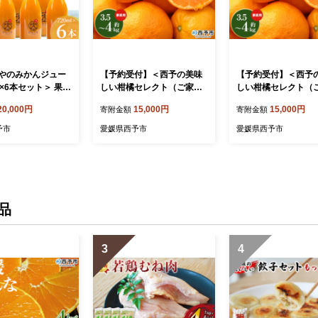
やのみかんジュー
【予約受付】＜西予の美味
【予約受付】＜西予
ml×6本セット＞ 果物
しい柑橘セレクト（ご家庭
しい柑橘セレクト（
柑橘 ミカン 温州
用）／おまかせ柑橘セット
用）／おまかせ柑橘
20,000円
15,000円
15,000円
寄附金額
寄附金額
柑 果汁 100％ ス
（大）約3.5～4kg＞【2027
（大）約3.5～4kg＞【
無添加 特産品 西
年3月に順次発送】 果物 く
年2月に順次発送】 果
予市
愛媛県西予市
愛媛県西予市
県 西予市 【常
だもの フルーツ 蜜柑 みか
だもの フルーツ 蜜柑
か月以内に順次出荷
ん ミカン 柑橘 ご家庭用 温
ん ミカン 柑橘 ご家
州みかん 食べて応援 国産
州みかん 食べて応援
愛媛県産 特産品 西予みかん
愛媛県産 特産品 西
倶楽部 愛媛県 西予市【常
倶楽部 愛媛県 西予
温】
温】
品
3
4