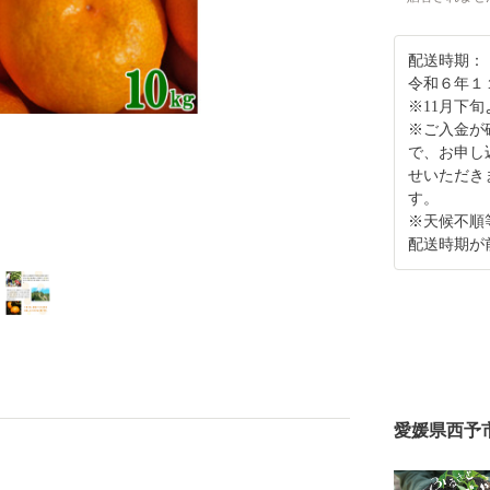
配送時期：
令和６年１
※11月下
※ご入金が
で、お申し
せいただき
す。
※天候不順
配送時期が
愛媛県西予