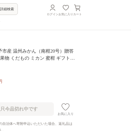
詳細検索
ログイン
お気に入り
カート
方
予市産 温州みかん（南柑20号）贈答
＞ 果物 くだもの ミカン 蜜柑 ギフト
ツ 食べて応援 特産品 段畑みかん 愛
市【常温】
円
お気に入り
の自治体へ寄附申込いただいた場合、返礼品は
ん。