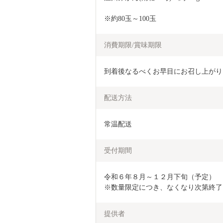
※約80玉～100玉
消費期限/賞味期限
到着後なるべくお早目にお召し上がり
配送方法
常温配送
受付期間
令和６年８月～１２月下旬（予定）

※数量限定につき、なくなり次第終了
提供者