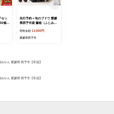
子セッ
先行予約＜旬のブドウ 愛媛
先行予約＜旬のブドウ 愛媛
0個(2
県西予市産 藤稔（ふじみの
県西予市産 藤稔＆翠峰 2房
 ギョー
り）2房（約1.1kg以上）＞
（約1.1kg以上）＞『2026
13,000円
13,000円
寄附金額
寄附金額
 もっち
『2026年8月上旬から9月上
年8月中旬から9月上旬迄に
豚 鍋
旬迄に順次出荷予定』 果物
順次出荷予定』ふじみのり
愛媛県西予市
愛媛県西予市
予市【冷
フルーツ ぶどう 葡萄 甘い
すいほう 果物 フルーツ ぶ
順次出荷
おいしい 期間限定 季節限定
どう 葡萄 甘い 期間限定 季
黒ぶどう 特産品 にしがみぶ
節限定 黒ぶどう 青 特産品
どう園 愛媛県 西予市【常
にしがみぶどう園 愛媛県 西
温】
予市【常温】
段畑みかん 愛媛県 西予市【常温】
段畑みかん 愛媛県 西予市【常温】