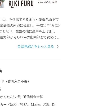
「山」を体感できるまち～愛媛県西予市
つとなり、愛媛の地に産声を上げまし
臨海部から1,400mの山間部まで変化に富
し、平成25年に市内全域が「四国西予ジ
自治体紹介をもっと見る
して日本ジオパークに認定され、美しく
境・景観、その地で息づいてきた歴史と
るまちです。 このかけがえのない財産
、「住む人が暮らして安心を体感できる
法
あるよう、未来へ輝く西予市づくりに全
でまいります。
 カード（番号入力不要）
高
（auかんたん決済）通信料金合算
ード決済（VISA、Master、JCB、Di