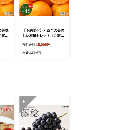
の美味
【予約受付】＜西予の美味
ご家庭
しい柑橘セレクト（ご家庭
セット
用）／おまかせ柑橘セット
15,000円
寄附金額
2027
（大）約3.5～4kg＞ 【202
物 く
7年1月に順次発送】果物 く
愛媛県西予市
 みか
だもの フルーツ 蜜柑 みか
庭用 温
ん ミカン 柑橘 ご家庭用 温
 国産
州みかん 食べて応援 国産
予みかん
愛媛県産 特産品 西予みかん
市【常
倶楽部 愛媛県 西予市【常
温】
5
6