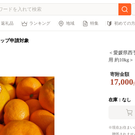
返礼品
ランキング
地域
特集
初めての
ップ申請対象
＜愛媛県西
用 約10kg
柑橘 フルー
媛県 西予
寄附金額
17,000
在庫：なし
現在お住まい
贈答されませ