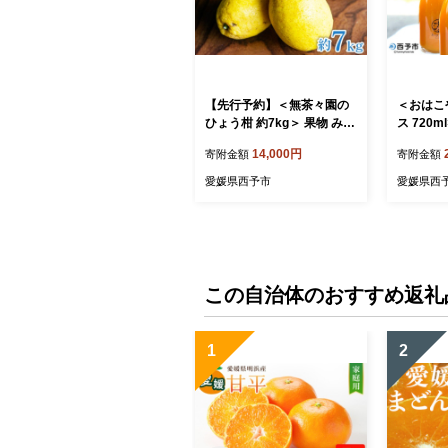
【先行予約】＜無茶々園の
＜おはこ
ひょう柑 約7kg＞ 果物 みか
ス 720
ん ミカン 蜜柑 柑橘 フルー
フルーツ 
14,000円
寄附金額
寄附金額
ツ ひょうかん 弓削瓢柑 特
みかん 蜜
産品 愛媛県 西予市【常温】
トレート 
愛媛県西予市
愛媛県西
宇和 愛媛
温】『1
予定』
この自治体のおすすめ返礼
1
2