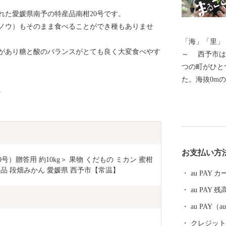
れた愛媛県南予の特産品南柑20号です。
ノウ）もそのまま食べることができ種もありませ
「海」「里」
があり糖と酸のバランスがとても良く大変食べやす
～ 西予市は愛媛県の南部に位置し、平成16年4月に5
つの町がひと
た。海抜0mの
。
んだ地形を有
オパーク」と
豊かな自然環
伝統文化を誇
を大切に守り
お支払い方
ふるさと」で
）贈答用 約10kg＞ 果物 くだもの ミカン 蜜柑 
力で取り組ん
産品 段畑みかん 愛媛県 西予市【常温】
au PAY
au PAY 残
au PAY
クレジットカ