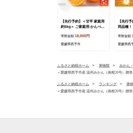
【先行予約】＜甘平 家庭用
【先行予
約5kg＞ ご家庭用 かんぺい
同品種！
高級 柑橘 ブランド みかん
愛媛まどん
18,000円
寄附金額
寄附金額
蜜柑 訳あり 果物 くだもの
g＞ 約1
フルーツ ミカン 愛媛 国産
柑橘 果物
愛媛県西予市
愛媛県西
ジューシー 明浜 特産品 笑
ジ 愛媛果
丸 愛媛県 西予市【常温】
マドンナ
『2027年2月上旬より順次
宇都宮物
出荷予定』
【常温】
ふるさと納税ホーム
果物類
みかん
＜愛媛県西予市産 温州みかん（南柑20号）贈答用 
ふるさと納税ホーム
ランキング
果
＜愛媛県西予市産 温州みかん（南柑20号）贈答用 