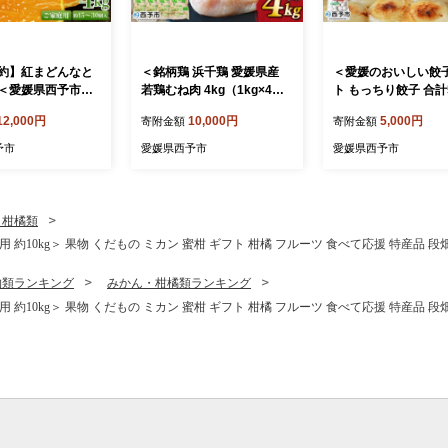
約】紅まどんなと
＜銘柄鶏 浜千鶏 愛媛県産
＜愛媛のおいしい餃
＜愛媛県西予市産
若鶏むね肉 4kg（1kg×4）
ト もっちり餃子 合計5
な ご家庭用 約4k
＞ 国産 鶏肉 鳥肉 とり チキ
5個×2袋)＞ぎょうざ
12,000円
10,000円
5,000円
寄附金額
寄附金額
5～30個入り 訳あり
ン むね肉 ムネ はまちどり
ザ 餃子 国産 丸餃子
 フルーツ オレン
精肉 にく ブロック 料理 ア
り 国産野菜 ブランド
予市
愛媛県西予市
愛媛県西予市
試第28号 期間限定
レンジ 夕飯 夕食 お弁当 昼
浅野食品 愛媛県 西
 甘い 食べて応援
食 唐揚げ から揚げ マルハ
凍】『1か月以内に
産 愛媛県 西予市
フーズ株式会社 愛媛県 西予
予定』
市 【冷凍】『1か月以内に
・柑橘類
順次出荷』
約10kg＞ 果物 くだもの ミカン 蜜柑 ギフト 柑橘 フルーツ 食べて応援 特産品 
物類ランキング
みかん・柑橘類ランキング
約10kg＞ 果物 くだもの ミカン 蜜柑 ギフト 柑橘 フルーツ 食べて応援 特産品 